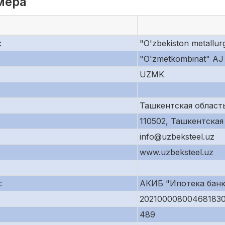
мера
:
"O'zbekiston metallurg
"O'zmetkombinat" AJ
UZMK
Ташкентская область,
110502, Ташкентская 
info@uzbeksteel.uz
www.uzbeksteel.uz
:
АКИБ "Ипотека банк
20210000800468183
489