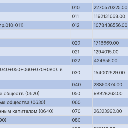
010
2270570225.00
011
1192131668.00
р.010-011)
012
1078438556.00
020
1718669.00
021
1294015.00
022
424655.00
р.040+050+060+070+080). в
030
154002629.00
040
28850374.00
е обществ (0620)
050
98828263.00
ые общества (0630)
060
нным капиталом (0640)
070
26323992.00
90)
080