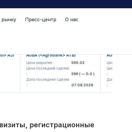
 рынку
Пресс-центр
О нас
й список
AJ)
AGBA (<Agrobank> ATB)
AGBAP (<Agroba
Цена закрытия :
590.02
Цена закрытия :
Цена последний сделки
Цена последний сд
:
596
( — 0.0 )
:
Дата последней сделки
Дата последней сд
:
07.08.2026
:
квизиты, регистрационные