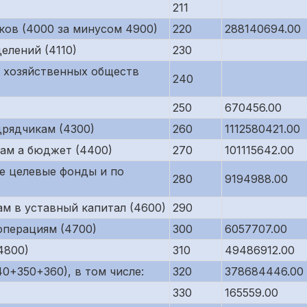
211
ков (4000 за минусом 4900)
220
288140694.00
елений (4110)
230
 хозяйственных обществ
240
250
670456.00
рядчикам (4300)
260
1112580421.00
ам а бюджет (4400)
270
101115642.00
е целевые фонды и по
280
9194988.00
м в уставный капитал (4600)
290
операциям (4700)
300
6057707.00
4800)
310
49486912.00
0+350+360), в том числе:
320
378684446.00
330
165559.00