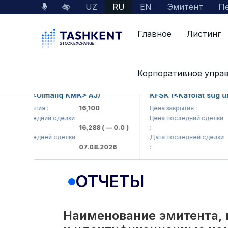
UZ
RU
EN
Эмитент
Пе
Главное
Листинг
Interactive Services
Раскрытие информации 
Корпоративное упра
KP (<Olmaliq KMK> AJ)
KFSK (<Kafolat sug'urta 
 закрытия :
16,100
Цена закрытия :
82
 последний сделки
Цена последний сделки
16,288
( — 0.0 )
:
83.9
 последней сделки
Дата последней сделки
07.08.2026
:
07.0
ОТЧЕТЫ
Наименование эмитента, 