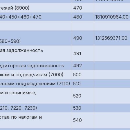
тежей (8900)
470
440+450+460+470
480
1810910964.00
490
1312569371.00
580+590)
кая задолженность
491
редиторская задолженность
492
кам и подрядчикам (7000)
500
енным подразделениям (7110)
510
м и зависимые,
520
10, 7220, 7230)
530
тва по налогам и
540