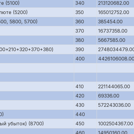
е (5100)
340
213120682.00
люте (5200)
350
165012752.00
00, 5800, 5700)
360
385454.00
370
16737358.00
380
5667585.00
200+210+320+370+380)
390
2748034479.0
400
4426106008.0
410
221144065.00
420
69336.00
430
572243036.00
0)
440
ый убыток) (8700)
450
1002504367.00
460
14950160.00