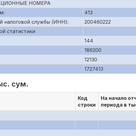
АЦИОННЫЕ НОМЕРА
м:
413
й налоговой службы (ИНН):
200460222
ой статистики
144
186200
12130
1727413
ыс. сум.
Код
На начало от
строки
периода в ты