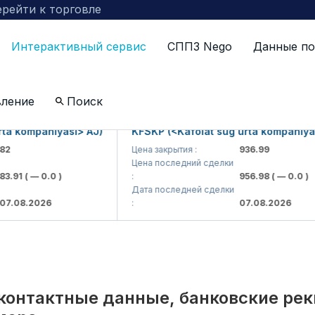
рейти к торговле
Интерактивный сервис
СППЗ Nego
Данные по
по компаниям включенных в биржевой котировальны
вление
Поиск
kompaniyasi> AJ)
KFSKP (<Kafolat sug'urta kompaniyasi> 
Цена закрытия :
936.99
Цена последний сделки
1
( — 0.0 )
:
956.98
( — 0.0 )
Дата последней сделки
8.2026
:
07.08.2026
контактные данные, банковские ре