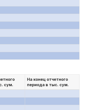
четного
На конец отчетного
с. сум.
периода в тыс. сум.