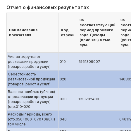
Отчет о финансовых результатах
За
За
соответствующий
соот
Наименование
Код
период прошлого
пери
показателя
строки
года Доходы
года
(прибыль) в тыс.
(убыт
сум.
сум.
Чистая выручка от
реализации продукции
010
2561309007
(товаров, работ и услуг)
Себестоимость
реализованной продукции
020
14080
(товаров, работ и услуг)
Валовая прибыль (убыток)
от реализации продукции
030
1153282488
(товаров, работ и услуг)
(стр.010-020)
Расходы периода, всего
(стр.050+060+070+080), в
040
64611
том числе: