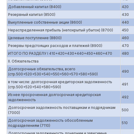
Добавленный капитал (8400)
420
Резервный капитал (8500)
430
Выкупленные собственные акции (8600)
440
Нераспределенная прибыль (непокрытый убыток) (8700)
450
Целевые поступление (8800)
460
Резервы предстоящих расходов и платежей (8900)
470
ИТОГО ПО РАЗДЕЛУ I 410+420+430+440+450+460+470
480
II. Обязательства
Долгосрочные обязательства, всего
490
(стр.500+520+530+540+550+560+570+580+590)
в том числе: долгосрочная кредиторская задолженность
491
(стр.500+520+540+580+590)
Из нее просроченная долгосрочная кредиторская
492
задолженность
Долгосрочная эадолженость поставщикам и подрядчикам
500
(7000)
Долгосрочная задолженность обособленным
510
подразделениям (7110)
Долгосрочная задолженность дочерним и зависимые,