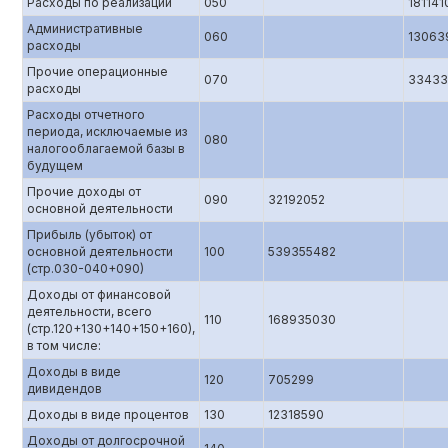
Расходы по реализации
050
181141
Административные
060
13063
расходы
Прочие операционные
070
33433
расходы
Расходы отчетного
периода, исключаемые из
080
налогооблагаемой базы в
будущем
Прочие доходы от
090
32192052
основной деятельности
Прибыль (убыток) от
основной деятельности
100
539355482
(стр.0З0-040+090)
Доходы от финансовой
деятельности, всего
110
168935030
(стр.120+130+140+150+160),
в том числе:
Доходы в виде
120
705299
дивидендов
Доходы в виде процентов
130
12318590
Доходы от долгосрочной