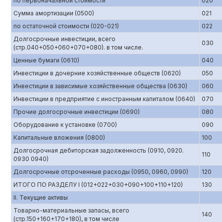
по первоначальной стоимости
020
Сумма амортизации (0500)
021
по остаточной стоимости (020-021)
022
Долгосрочные инвестиции, всего
030
(стр.040+050+060+070+080). в том числе.
Ценные бумаги (0610)
040
Инвестиции в дочерние хозяйственные обществ (0620)
050
Инвестиции в зависимые хозяйственные общества (0630)
060
Инвестиции в предприятие с иностранным капиталом (0640)
070
Прочие долгосрочные инвестиции (0690)
080
Оборудование к установке (0700)
090
Капитальные вложения (0800)
100
Долгосрочная дебиторская задолженность (0910, 0920.
110
0930 0940)
Долгосрочные отсроченные расходы (0950, 0960, 0990)
120
ИТОГО ПО РАЗДЕЛУ I (012+022+030+090+100+110+120)
130
II. Текущие активы
Товарно-материальные запасы, всего
140
(стр.150+160+170+180), в том числе