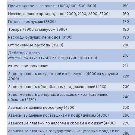
Производственные запасы (1000,1100,1500,1600)
150
Незавершённое производство (2000, 2100, 2300, 2700)
160
Готовая продукция (2800)
170
Товары (2900 за минусом 2980)
180
Расходы будущих периодов (3100)
190
Отсроченные расходы (3200)
200
Дебиторы, всего
210
стр.220+240+250+260+270+280+290+300+310)
из нее: просроченная
211
Задолженность покупателей и заказчиков (4000 за минусом
220
4900)
Задолженность обособленных подразделений (4110)
230
Задолженность дочерних и зависимых хозяйственных
240
обществ (4120)
Авансы, выданные персоналу (4200)
250
Авансы, выданные поставщикам и подрядчикам (4300)
260
Авансовые платежи по налогам и сборам а бюджет (4400)
270
Авансовые платежи в государственные целевые фонды и по
280