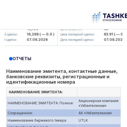
lmaliq KMK> AJ)
KFSK (<Kafolat sug'urta kompaniyas
16,100
82
Цена закрытия :
16,288
( — 0.0 )
83.91
( — 0.0 )
 сделки :
Цена последний сделки :
07.08.2026
07.08.2026
сделки :
Дата последней сделки :
ОТЧЕТЫ
Наименование эмитента, контактные данные,
банковские реквизиты, регистрационные и
идентификационные номера
НАИМЕНОВАНИЕ ЭМИТЕНТА:
Акционерная компания
НАИМЕНОВАНИЕ ЭМИТЕНТА: Полное:
«Узбектелеком»
Сокращенное:
АК «Узбектелеком»
Наименование биржевого тикера:
UTLK