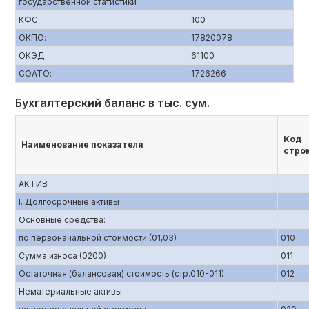
государственной статистики
КФС:
100
ОКПО:
17820078
ОКЭД:
61100
СОАТО:
1726266
Бухгалтерский баланс в тыс. сум.
Код
Наименование показателя
стро
АКТИВ
I. Долгосрочные активы
Основные средства:
по первоначальной стоимости (01,03)
010
Сумма износа (0200)
011
Остаточная (балансовая) стоимость (стр.010-011)
012
Нематериальные активы: