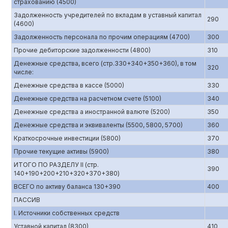
страхованию (4500)
Задолженность учредителей по вкладам в уставный капитал
290
(4600)
Задолженность персонала по прочим операциям (4700)
300
Прочие дебиторские задолженности (4800)
310
Денежные средства, всего (стр.330+340+350+360), в том
320
числе:
Денежные средства в кассе (5000)
330
Денежные средства на расчетном счете (5100)
340
Денежные средства а иностранной валюте (5200)
350
Денежные средства и эквиваленты (5500, 5800, 5700)
360
Краткосрочные инвестиции (5800)
370
Прочие текущие активы (5900)
380
ИТОГО ПО РАЗДЕЛУ II (стр.
390
140+190+200+210+320+370+380)
ВСЕГО по активу баланса 130+390
400
ПАССИВ
I. Источники собственных средств
Уставной капитал (8300)
410