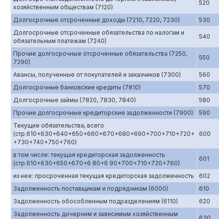
520
хозяйственным обществам (7120)
Долгосрочные отсроченные доходы (7210, 7220, 7230)
530
Долгосрочные отсроченные обязательства по налогам и
540
обязательным платежам (7240)
Прочие долгосрочные отсроченные обязательства (7250,
550
7290)
Авансы, полученные от покупателей и заказчиков (7300)
560
Долгосрочные банковские кредиты (7810)
570
Долгосрочные займы (7820, 7830, 7840)
580
Прочие долгосрочные кредиторские задолженности (7900)
590
Текущие обязательства, всего
(стр.610+630+640+650+660+670+680+690+700+710+720+
600
+730+740+750+760)
в том числе: текущая кредиторская задолженность
601
(стр.610+630+650+670+6 80+6 90+700+710+720+760)
из нее: просроченная текущая кредиторская задолженность
602
Задолженность поставщикам и подрядчикам (6000)
610
Задолженность обособленным подразделениям (6110)
620
Задолженность дочерним и зависимым хозяйственным
630