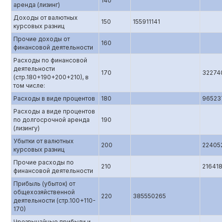
140
аренда (лизинг)
Доходы от валютных
150
155911141
курсовых разниц
Прочие доходы от
160
финансовой деятельности
Расходы по финансовой
деятельности
170
32274
(стр.180+190+200+210), в
том числе:
Расходы в виде процентов
180
96523
Расходы а виде процентов
по долгосрочной аренда
190
(лизингу)
Убытки от валютных
200
22405
курсовых разниц
Прочие расходы по
210
21641
финансовой деятельности
Прибыль (убыток) от
общехозяйственной
220
385550265
деятельности (стр.100+110-
170)
Чрезвычайные прибыли и