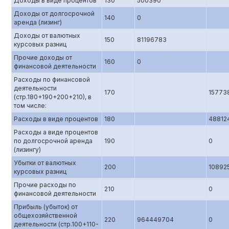
Доходы в виде процентов
130
500390
Доходы от долгосрочной
140
0
аренда (лизинг)
Доходы от валютных
150
81196783
курсовых разниц
Прочие доходы от
160
0
финансовой деятельности
Расходы по финансовой
деятельности
170
15773
(стр.180+190+200+210), в
том числе:
Расходы в виде процентов
180
48812
Расходы а виде процентов
по долгосрочной аренда
190
0
(лизингу)
Убытки от валютных
200
10892
курсовых разниц
Прочие расходы по
210
0
финансовой деятельности
Прибыль (убыток) от
общехозяйственной
220
964449704
0
деятельности (стр.100+110-