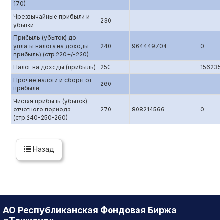
170)
Чрезвычайные прибыли и
230
убытки
Прибыль (убыток) до
уплаты налога на доходы
240
964449704
0
прибыль) (стр.220+/-230)
Налог на доходы (прибыль)
250
15623
Прочие налоги и сборы от
260
прибыли
Чистая прибыль (убыток)
отчетного периода
270
808214566
0
(стр.240-250-260)
Назад
АО Республиканская Фондовая Биржа