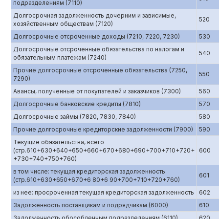
подразделениям (7110)
Долгосрочная задолженность дочерним и зависимые,
520
хозяйственным обществам (7120)
Долгосрочные отсроченные доходы (7210, 7220, 7230)
530
Долгосрочные отсроченные обязательства по налогам и
540
обязательным платежам (7240)
Прочие долгосрочные отсроченные обязательства (7250,
550
7290)
Авансы, полученные от покупателей и заказчиков (7300)
560
Долгосрочные банковские кредиты (7810)
570
Долгосрочные займы (7820, 7830, 7840)
580
Прочие долгосрочные кредиторские задолженности (7900)
590
Текущие обязательства, всего
(стр.610+630+640+650+660+670+680+690+700+710+720+
600
+730+740+750+760)
в том числе: текущая кредиторская задолженность
601
(стр.610+630+650+670+6 80+6 90+700+710+720+760)
из нее: просроченная текущая кредиторская задолженность
602
Задолженность поставщикам и подрядчикам (6000)
610
Задолженность обособленным подразделениям (6110)
620