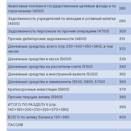
Авансовые платежи в государственные целевые фонды и по
280
страхованию (4500)
Задолженность учредителей по вкладам в уставный капитал
290
(4600)
Задолженность персонала по прочим операциям (4700)
300
Прочие дебиторские задолженности (4800)
310
Денежные средства, всего (стр.330+340+350+360), в том
320
числе:
Денежные средства в кассе (5000)
330
Денежные средства на расчетном счете (5100)
340
Денежные средства а иностранной валюте (5200)
350
Денежные средства и эквиваленты (5500, 5800, 5700)
360
Краткосрочные инвестиции (5800)
370
Прочие текущие активы (5900)
380
ИТОГО ПО РАЗДЕЛУ II (стр.
390
140+190+200+210+320+370+380)
ВСЕГО по активу баланса 130+390
400
ПАССИВ