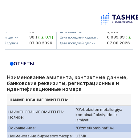
mkorbank> ATB)
UZMK (<O'zmetkombinat> AJ)
79
6,099
:
Цена закрытия :
90.1
( ▲ 0.1 )
6,099.99
( ▲ 0.03 )
 сделки :
Цена последний сделки :
07.08.2026
07.08.2026
 сделки :
Дата последней сделки :
ОТЧЕТЫ
Наименование эмитента, контактные данные,
банковские реквизиты, регистрационные и
идентификационные номера
НАИМЕНОВАНИЕ ЭМИТЕНТА:
"O'zbekiston metallurgiya
НАИМЕНОВАНИЕ ЭМИТЕНТА:
kombinati" aksiyadorlik
Полное:
jamiyati
Сокращенное:
"O'zmetkombinat" AJ
Наименование биржевого тикера:
UZMK