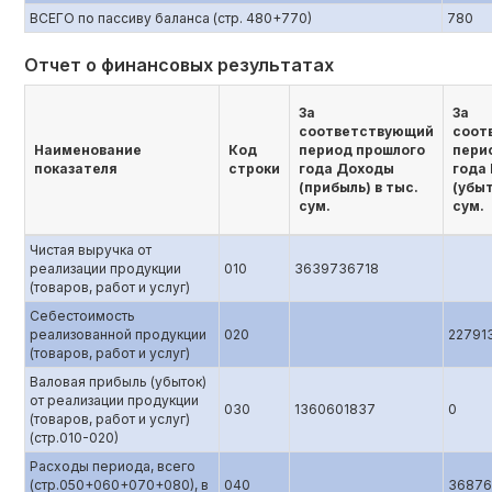
ВСЕГО по пассиву баланса (стр. 480+770)
780
Отчет о финансовых результатах
За
За
соответствующий
соот
Наименование
Код
период прошлого
пери
показателя
строки
года Доходы
года
(прибыль) в тыс.
(убыт
сум.
сум.
Чистая выручка от
реализации продукции
010
3639736718
(товаров, работ и услуг)
Себестоимость
реализованной продукции
020
22791
(товаров, работ и услуг)
Валовая прибыль (убыток)
от реализации продукции
030
1360601837
0
(товаров, работ и услуг)
(стр.010-020)
Расходы периода, всего
(стр.050+060+070+080), в
040
36876