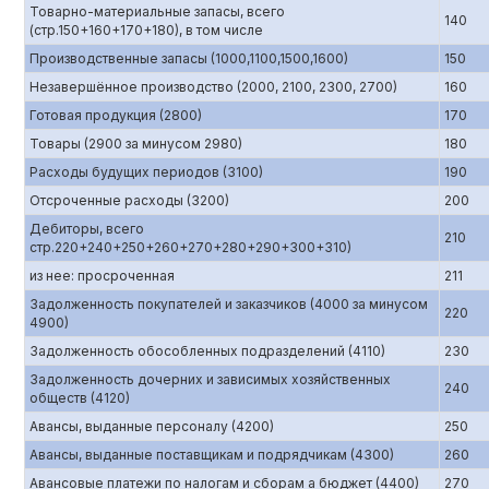
Товарно-материальные запасы, всего
140
(стр.150+160+170+180), в том числе
Производственные запасы (1000,1100,1500,1600)
150
Незавершённое производство (2000, 2100, 2300, 2700)
160
Готовая продукция (2800)
170
Товары (2900 за минусом 2980)
180
Расходы будущих периодов (3100)
190
Отсроченные расходы (3200)
200
Дебиторы, всего
210
стр.220+240+250+260+270+280+290+300+310)
из нее: просроченная
211
Задолженность покупателей и заказчиков (4000 за минусом
220
4900)
Задолженность обособленных подразделений (4110)
230
Задолженность дочерних и зависимых хозяйственных
240
обществ (4120)
Авансы, выданные персоналу (4200)
250
Авансы, выданные поставщикам и подрядчикам (4300)
260
Авансовые платежи по налогам и сборам а бюджет (4400)
270