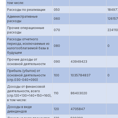
том числе:
Расходы по реализации
050
18497
Административные
060
12615
расходы
Прочие операционные
070
22411
расходы
Расходы отчетного
периода, исключаемые из
080
0
налогооблагаемой базы в
будущем
Прочие доходы от
090
43949423
основной деятельности
Прибыль (убыток) от
основной деятельности
100
1035784837
0
(стр.0З0-040+090)
Доходы от финансовой
деятельности, всего
110
86403020
(стр.120+130+140+150+160),
в том числе:
Доходы в виде
120
4705847
дивидендов