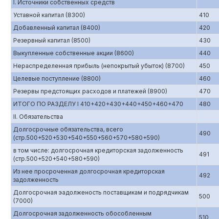
I. Источники собственных средств
Уставной капитал (8300)
410
Добавленный капитал (8400)
420
Резервный капитал (8500)
430
Выкупленные собственные акции (8600)
440
Нераспределенная прибыль (непокрытый убыток) (8700)
450
Целевые поступление (8800)
460
Резервы предстоящих расходов и платежей (8900)
470
ИТОГО ПО РАЗДЕЛУ I 410+420+430+440+450+460+470
480
II. Обязательства
Долгосрочные обязательства, всего
490
(стр.500+520+530+540+550+560+570+580+590)
в том числе: долгосрочная кредиторская задолженность
491
(стр.500+520+540+580+590)
Из нее просроченная долгосрочная кредиторская
492
задолженность
Долгосрочная эадолженость поставщикам и подрядчикам
500
(7000)
Долгосрочная задолженность обособленным
510