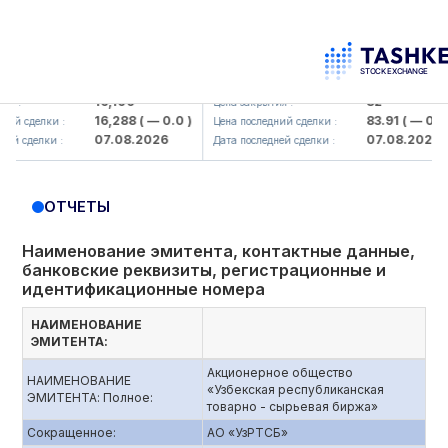
maliq KMK> AJ)
KFSK (<Kafolat sug'urta kompaniyasi
16,100
82
Цена закрытия :
16,288
( — 0.0 )
83.91
( — 0.0 )
делки :
Цена последний сделки :
07.08.2026
07.08.2026
делки :
Дата последней сделки :
ОТЧЕТЫ
Наименование эмитента, контактные данные,
банковские реквизиты, регистрационные и
идентификационные номера
НАИМЕНОВАНИЕ
ЭМИТЕНТА:
Акционерное общество
НАИМЕНОВАНИЕ
«Узбекская республиканская
ЭМИТЕНТА: Полное:
товарно - сырьевая биржа»
Сокращенное:
АО «УзРТСБ»