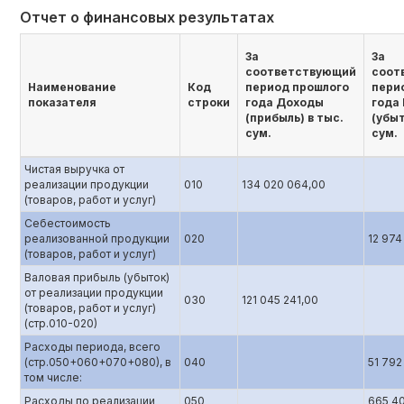
Отчет о финансовых результатах
За
За
соответствующий
соот
Наименование
Код
период прошлого
пери
показателя
строки
года Доходы
года
(прибыль) в тыс.
(убыт
сум.
сум.
Чистая выручка от
реализации продукции
010
134 020 064,00
(товаров, работ и услуг)
Себестоимость
реализованной продукции
020
12 974
(товаров, работ и услуг)
Валовая прибыль (убыток)
от реализации продукции
030
121 045 241,00
(товаров, работ и услуг)
(стр.010-020)
Расходы периода, всего
(стр.050+060+070+080), в
040
51 792
том числе:
Расходы по реализации
050
665 4