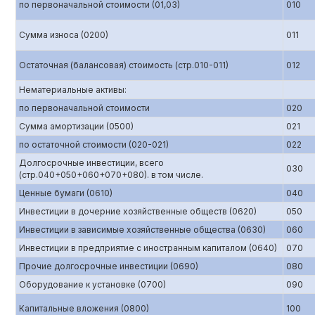
по первоначальной стоимости (01,03)
010
Сумма износа (0200)
011
Остаточная (балансовая) стоимость (стр.010-011)
012
Нематериальные активы:
по первоначальной стоимости
020
Сумма амортизации (0500)
021
по остаточной стоимости (020-021)
022
Долгосрочные инвестиции, всего
030
(стр.040+050+060+070+080). в том числе.
Ценные бумаги (0610)
040
Инвестиции в дочерние хозяйственные обществ (0620)
050
Инвестиции в зависимые хозяйственные общества (0630)
060
Инвестиции в предприятие с иностранным капиталом (0640)
070
Прочие долгосрочные инвестиции (0690)
080
Оборудование к установке (0700)
090
Капитальные вложения (0800)
100