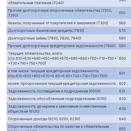
540
обязательным платежам (7240)
Прочие долгосрочные отсроченные обязательства (7250,
550
7290)
Авансы, полученные от покупателей и заказчиков (7300)
560
Долгосрочные банковские кредиты (7810)
570
Долгосрочные займы (7820, 7830, 7840)
580
Прочие долгосрочные кредиторские задолженности (7900)
590
Текущие обязательства, всего
(стр.610+630+640+650+660+670+680+690+700+710+720+
600
+730+740+750+760)
в том числе: текущая кредиторская задолженность
601
(стр.610+630+650+670+6 80+6 90+700+710+720+760)
из нее: просроченная текущая кредиторская задолженность
602
Задолженность поставщикам и подрядчикам (6000)
610
Задолженность обособленным подразделениям (6110)
620
Задолженность дочерним и зависимым хозяйственным
630
обществам (6120)
Отсроченные доходы (6210, 6220, 6230)
640
Отсроченные обязательства по налогам и обязательным
650