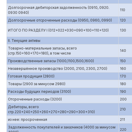
Долгосрочная дебиторская задолженность (0910, 0920.
110
0930 0940)
Долгосрочные отсроченные расходы (0950, 0960, 0990)
120
ИТОГО ПО РАЗДЕЛУ I (012+022+030+090+100+110+120)
130
II. Текущие активы
Товарно-материальные запасы, всего
140
(стр.150+160+170+180), в том числе
Производственные запасы (1000,1100,1500,1600)
150
Незавершённое производство (2000, 2100, 2300, 2700)
160
Готовая продукция (2800)
170
Товары (2900 за минусом 2980)
180
Расходы будущих периодов (3100)
190
Отсроченные расходы (3200)
200
Дебиторы, всего
210
стр.220+240+250+260+270+280+290+300+310)
из нее: просроченная
211
Задолженность покупателей и заказчиков (4000 за минусом
220