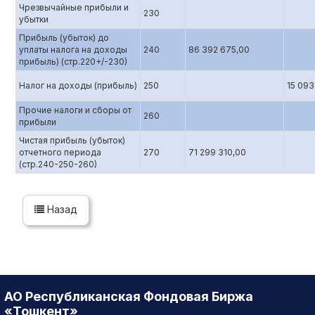
Чрезвычайные прибыли и
230
убытки
Прибыль (убыток) до
уплаты налога на доходы
240
86 392 675,00
прибыль) (стр.220+/-230)
Налог на доходы (прибыль)
250
15 093
Прочие налоги и сборы от
260
прибыли
Чистая прибыль (убыток)
отчетного периода
270
71 299 310,00
(стр.240-250-260)
Назад
АО Республиканская Фондовая Биржа
«Тошкент»