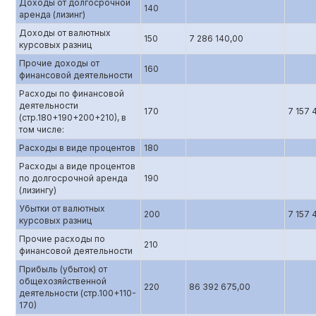
Доходы от долгосрочной
140
аренда (лизинг)
Доходы от валютных
150
7 286 140,00
курсовых разниц
Прочие доходы от
160
финансовой деятельности
Расходы по финансовой
деятельности
170
7 157 
(стр.180+190+200+210), в
том числе:
Расходы в виде процентов
180
Расходы а виде процентов
по долгосрочной аренда
190
(лизингу)
Убытки от валютных
200
7 157 
курсовых разниц
Прочие расходы по
210
финансовой деятельности
Прибыль (убыток) от
общехозяйственной
220
86 392 675,00
деятельности (стр.100+110-
170)