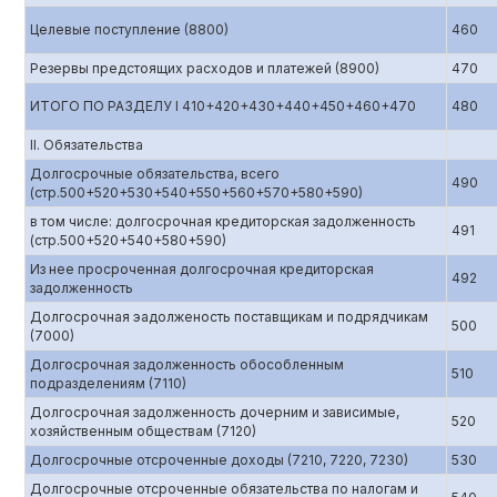
Целевые поступление (8800)
460
Резервы предстоящих расходов и платежей (8900)
470
ИТОГО ПО РАЗДЕЛУ I 410+420+430+440+450+460+470
480
II. Обязательства
Долгосрочные обязательства, всего
490
(стр.500+520+530+540+550+560+570+580+590)
в том числе: долгосрочная кредиторская задолженность
491
(стр.500+520+540+580+590)
Из нее просроченная долгосрочная кредиторская
492
задолженность
Долгосрочная эадолженость поставщикам и подрядчикам
500
(7000)
Долгосрочная задолженность обособленным
510
подразделениям (7110)
Долгосрочная задолженность дочерним и зависимые,
520
хозяйственным обществам (7120)
Долгосрочные отсроченные доходы (7210, 7220, 7230)
530
Долгосрочные отсроченные обязательства по налогам и