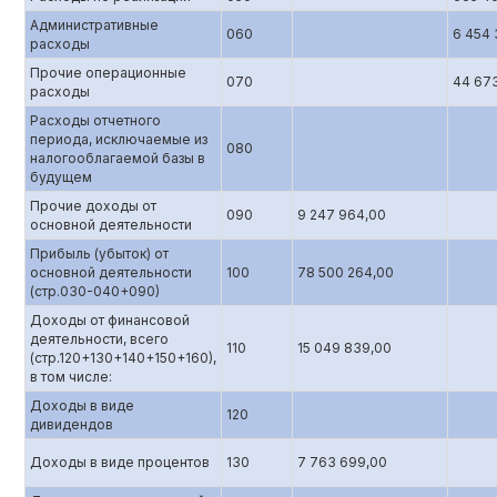
Административные
060
6 454 
расходы
Прочие операционные
070
44 673
расходы
Расходы отчетного
периода, исключаемые из
080
налогооблагаемой базы в
будущем
Прочие доходы от
090
9 247 964,00
основной деятельности
Прибыль (убыток) от
основной деятельности
100
78 500 264,00
(стр.0З0-040+090)
Доходы от финансовой
деятельности, всего
110
15 049 839,00
(стр.120+130+140+150+160),
в том числе:
Доходы в виде
120
дивидендов
Доходы в виде процентов
130
7 763 699,00