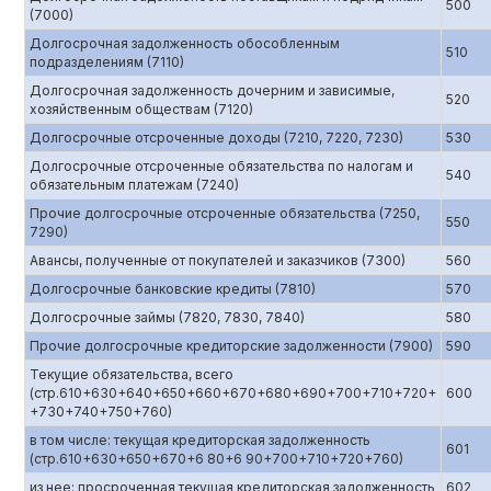
500
(7000)
Долгосрочная задолженность обособленным
510
подразделениям (7110)
Долгосрочная задолженность дочерним и зависимые,
520
хозяйственным обществам (7120)
Долгосрочные отсроченные доходы (7210, 7220, 7230)
530
Долгосрочные отсроченные обязательства по налогам и
540
обязательным платежам (7240)
Прочие долгосрочные отсроченные обязательства (7250,
550
7290)
Авансы, полученные от покупателей и заказчиков (7300)
560
Долгосрочные банковские кредиты (7810)
570
Долгосрочные займы (7820, 7830, 7840)
580
Прочие долгосрочные кредиторские задолженности (7900)
590
Текущие обязательства, всего
(стр.610+630+640+650+660+670+680+690+700+710+720+
600
+730+740+750+760)
в том числе: текущая кредиторская задолженность
601
(стр.610+630+650+670+6 80+6 90+700+710+720+760)
из нее: просроченная текущая кредиторская задолженность
602