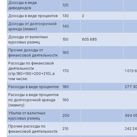
Доходы в виде
120
дивидендов
Доходы в виде процентов
130
2
Доходы от долгосрочной
140
аренда (лизинг)
Доходы от валютных
150
605 685
курсовых разниц
Прочие доходы от
160
финансовой деятельности
Расходы по финансовой
деятельности
170
1 013 
(стр.180+190+200+210), в
том числе:
Расходы в виде процентов
180
277 3
Расходы а виде процентов
по долгосрочной аренда
190
(лизингу)
Убытки от валютных
200
494 0
курсовых разниц
Прочие расходы по
210
242 2
финансовой деятельности