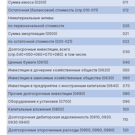
Сумма износа (0200)
011
Остаточная (балансовая) стоимость (стр.010-011)
012
Нематериальные активы:
по первоначальной стоимости
020
Сумма амортизации (0500)
021
по остаточной стоимости (020-021)
022
Долгосрочные инвестиции, всего
030
(стр.040+050+060+070+080). в том числе.
Ценные бумаги (0610)
040
Инвестиции в дочерние хозяйственные обществ (0620)
050
Инвестиции в зависимые хозяйственные общества (0630)
060
Инвестиции в предприятие с иностранным капиталом (0640)
070
Прочие долгосрочные инвестиции (0690)
080
Оборудование к установке (0700)
090
Капитальные вложения (0800)
100
Долгосрочная дебиторская задолженность (0910, 0920.
110
0930 0940)
Долгосрочные отсроченные расходы (0950, 0960, 0990)
120