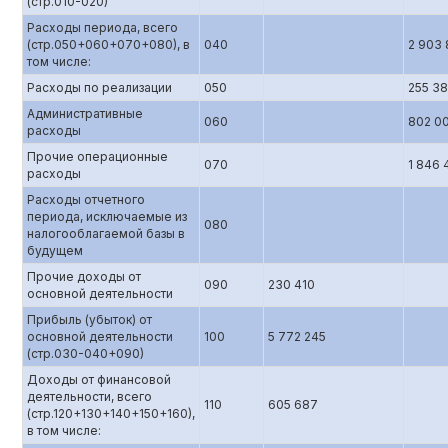
(стр.010-020)
Расходы периода, всего
(стр.050+060+070+080), в
040
2 903 
том числе:
Расходы по реализации
050
255 3
Административные
060
802 0
расходы
Прочие операционные
070
1 846 
расходы
Расходы отчетного
периода, исключаемые из
080
налогооблагаемой базы в
будущем
Прочие доходы от
090
230 410
основной деятельности
Прибыль (убыток) от
основной деятельности
100
5 772 245
(стр.0З0-040+090)
Доходы от финансовой
деятельности, всего
110
605 687
(стр.120+130+140+150+160),
в том числе: