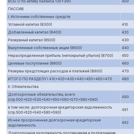
ВСЕГО по активу баланса 130+390
400
ПАССИВ
I. Источники собственных средств
Уставной капитал (8300)
410
Добавленный капитал (8400)
420
Резервный капитал (8500)
430
Выкупленные собственные акции (8600)
440
Нераспределенная прибыль (непокрытый убыток) (8700)
450
Целевые поступление (8800)
460
Резервы предстоящих расходов и платежей (8900)
470
ИТОГО ПО РАЗДЕЛУ I 410+420+430+440+450+460+470
480
II. Обязательства
Долгосрочные обязательства, всего
490
(стр.500+520+530+540+550+560+570+580+590)
в том числе: долгосрочная кредиторская задолженность
491
(стр.500+520+540+580+590)
Из нее просроченная долгосрочная кредиторская
492
задолженность
Долгосрочная эадолженость поставщикам и подрядчикам