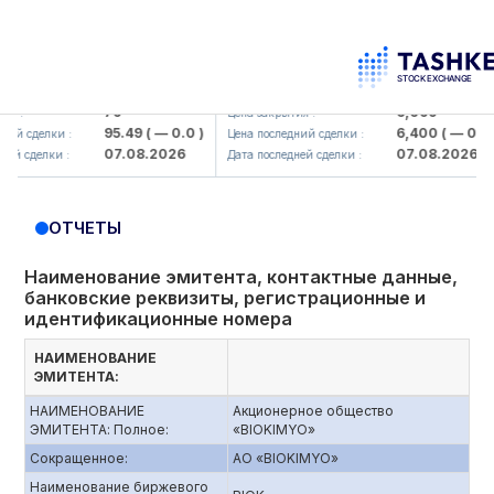
korbank> ATB)
UZMK (<O'zmetkombinat> AJ)
79
6,099
Цена закрытия :
95.49
( — 0.0 )
6,400
( — 0.0 )
сделки :
Цена последний сделки :
07.08.2026
07.08.2026
сделки :
Дата последней сделки :
ОТЧЕТЫ
Наименование эмитента, контактные данные,
банковские реквизиты, регистрационные и
идентификационные номера
НАИМЕНОВАНИЕ
ЭМИТЕНТА:
НАИМЕНОВАНИЕ
Акционерное общество
ЭМИТЕНТА: Полное:
«BIOKIMYO»
Сокращенное:
АО «BIOKIMYO»
Наименование биржевого