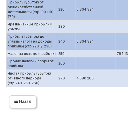
Прибыль (убыток) от
общехозяйственной
220
5 364 324
деятельности (стр.100+110-
170)
Чрезвычайные прибыли и
230
убытки
Прибыль (убыток) до
уплаты налога на доходы
240
5 364 324
прибыль) (стр.220+/-230)
Налог на доходы (прибыль)
250
784 11
Прочие налоги и сборы от
260
прибыли
Чистая прибыль (убыток)
отчетного периода
270
4 580 206
(стр.240-250-260)
Назад