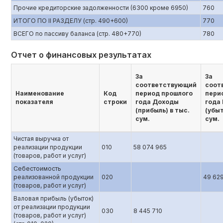
Прочие кредиторские задолженности (6300 кроме 6950)
760
ИТОГО ПО II РАЗДЕЛУ (стр. 490+600)
770
ВСЕГО по пассиву баланса (стр. 480+770)
780
Отчет о финансовых результатах
За
За
соответствующий
соот
Наименование
Код
период прошлого
пери
показателя
строки
года Доходы
года
(прибыль) в тыс.
(убыт
сум.
сум.
Чистая выручка от
реализации продукции
010
58 074 965
(товаров, работ и услуг)
Себестоимость
реализованной продукции
020
49 629
(товаров, работ и услуг)
Валовая прибыль (убыток)
от реализации продукции
030
8 445 710
(товаров, работ и услуг)