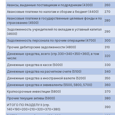
Авансы, выданные поставщикам и подрядчикам (4300)
260
Авансовые платежи по налогам и сборам а бюджет (4400)
270
Авансовые платежи в государственные целевые фонды и по
280
страхованию (4500)
Задолженность учредителей по вкладам в уставный капитал
290
(4600)
Задолженность персонала по прочим операциям (4700)
300
Прочие дебиторские задолженности (4800)
310
Денежные средства, всего (стр.330+340+350+360), в том
320
числе:
Денежные средства в кассе (5000)
330
Денежные средства на расчетном счете (5100)
340
Денежные средства а иностранной валюте (5200)
350
Денежные средства и эквиваленты (5500, 5800, 5700)
360
Краткосрочные инвестиции (5800)
370
Прочие текущие активы (5900)
380
ИТОГО ПО РАЗДЕЛУ II (стр.
390
140+190+200+210+320+370+380)