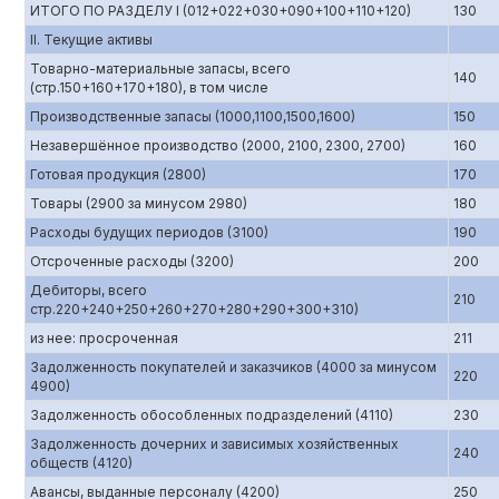
ИТОГО ПО РАЗДЕЛУ I (012+022+030+090+100+110+120)
130
II. Текущие активы
Товарно-материальные запасы, всего
140
(стр.150+160+170+180), в том числе
Производственные запасы (1000,1100,1500,1600)
150
Незавершённое производство (2000, 2100, 2300, 2700)
160
Готовая продукция (2800)
170
Товары (2900 за минусом 2980)
180
Расходы будущих периодов (3100)
190
Отсроченные расходы (3200)
200
Дебиторы, всего
210
стр.220+240+250+260+270+280+290+300+310)
из нее: просроченная
211
Задолженность покупателей и заказчиков (4000 за минусом
220
4900)
Задолженность обособленных подразделений (4110)
230
Задолженность дочерних и зависимых хозяйственных
240
обществ (4120)
Авансы, выданные персоналу (4200)
250