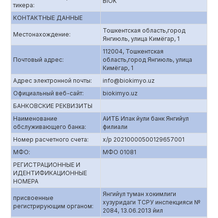
BIOK
тикера:
КОНТАКТНЫЕ ДАННЫЕ
Тошкентская область,город
Местонахождение:
Янгиюль, улица Кимёгар, 1
112004, Тошкентская
Почтовый адрес:
область,город Янгиюль, улица
Кимёгар, 1
Адрес электронной почты:
info@biokimyo.uz
Официальный веб-сайт:
biokimyo.uz
БАНКОВСКИЕ РЕКВИЗИТЫ
Наименование
АИТБ Ипак йули банк Янгийул
обслуживающего банка:
филиали
Номер расчетного счета:
х/р 20210000500129657001
МФО:
МФО 01081
РЕГИСТРАЦИОННЫЕ И
ИДЕНТИФИКАЦИОННЫЕ
НОМЕРА
Янгийул туман хокимлиги
присвоенные
хузуридаги ТСРУ инспекцияси №
регистрирующим органом:
2084, 13.06.2013 йил