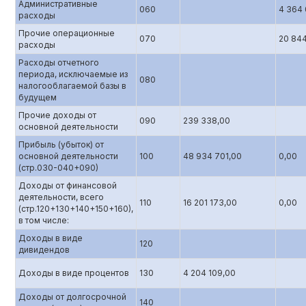
Административные
060
4 364 
расходы
Прочие операционные
070
20 844
расходы
Расходы отчетного
периода, исключаемые из
080
налогооблагаемой базы в
будущем
Прочие доходы от
090
239 338,00
основной деятельности
Прибыль (убыток) от
основной деятельности
100
48 934 701,00
0,00
(стр.0З0-040+090)
Доходы от финансовой
деятельности, всего
110
16 201 173,00
0,00
(стр.120+130+140+150+160),
в том числе:
Доходы в виде
120
дивидендов
Доходы в виде процентов
130
4 204 109,00
Доходы от долгосрочной
140