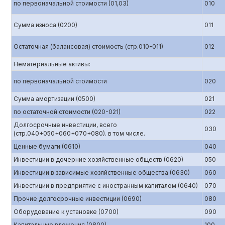
по первоначальной стоимости (01,03)
010
Сумма износа (0200)
011
Остаточная (балансовая) стоимость (стр.010-011)
012
Нематериальные активы:
по первоначальной стоимости
020
Сумма амортизации (0500)
021
по остаточной стоимости (020-021)
022
Долгосрочные инвестиции, всего
030
(стр.040+050+060+070+080). в том числе.
Ценные бумаги (0610)
040
Инвестиции в дочерние хозяйственные обществ (0620)
050
Инвестиции в зависимые хозяйственные общества (0630)
060
Инвестиции в предприятие с иностранным капиталом (0640)
070
Прочие долгосрочные инвестиции (0690)
080
Оборудование к установке (0700)
090
Капитальные вложения (0800)
100