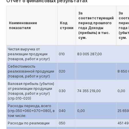
Отчет о финансовых результатах
За
За
соответствующий
соот
Наименование
Код
период прошлого
пери
показателя
строки
года Доходы
года
(прибыль) в тыс.
(убыт
сум.
сум.
Чистая выручка от
реализации продукции
010
83 005 287,00
(товаров, работ и услуг)
Себестоимость
реализованной продукции
020
8 650 
(товаров, работ и услуг)
Валовая прибыль (убыток)
от реализации продукции
030
74 355 219,00
0,00
(товаров, работ и услуг)
(стр.010-020)
Расходы периода, всего
(стр.050+060+070+080), в
040
0,00
25 659
том числе:
Расходы по реализации
050
451 49