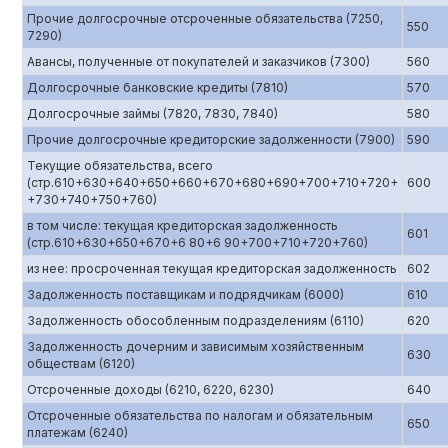
Прочие долгосрочные отсроченные обязательства (7250,
550
7290)
Авансы, полученные от покупателей и заказчиков (7300)
560
Долгосрочные банковские кредиты (7810)
570
Долгосрочные займы (7820, 7830, 7840)
580
Прочие долгосрочные кредиторские задолженности (7900)
590
Текущие обязательства, всего
(стр.610+630+640+650+660+670+680+690+700+710+720+
600
+730+740+750+760)
в том числе: текущая кредиторская задолженность
601
(стр.610+630+650+670+6 80+6 90+700+710+720+760)
из нее: просроченная текущая кредиторская задолженность
602
Задолженность поставщикам и подрядчикам (6000)
610
Задолженность обособленным подразделениям (6110)
620
Задолженность дочерним и зависимым хозяйственным
630
обществам (6120)
Отсроченные доходы (6210, 6220, 6230)
640
Отсроченные обязательства по налогам и обязательным
650
платежам (6240)