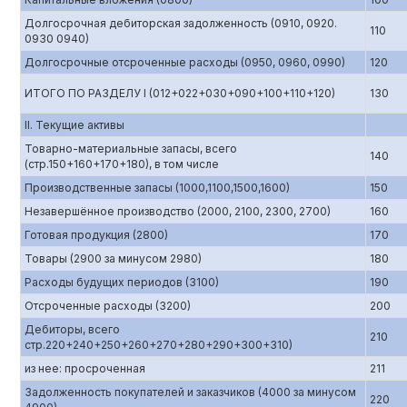
Долгосрочная дебиторская задолженность (0910, 0920.
110
0930 0940)
Долгосрочные отсроченные расходы (0950, 0960, 0990)
120
ИТОГО ПО РАЗДЕЛУ I (012+022+030+090+100+110+120)
130
II. Текущие активы
Товарно-материальные запасы, всего
140
(стр.150+160+170+180), в том числе
Производственные запасы (1000,1100,1500,1600)
150
Незавершённое производство (2000, 2100, 2300, 2700)
160
Готовая продукция (2800)
170
Товары (2900 за минусом 2980)
180
Расходы будущих периодов (3100)
190
Отсроченные расходы (3200)
200
Дебиторы, всего
210
стр.220+240+250+260+270+280+290+300+310)
из нее: просроченная
211
Задолженность покупателей и заказчиков (4000 за минусом
220