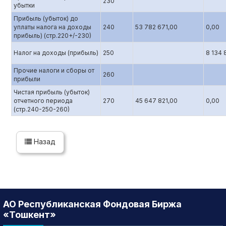
230
убытки
Прибыль (убыток) до
уплаты налога на доходы
240
53 782 671,00
0,00
прибыль) (стр.220+/-230)
Налог на доходы (прибыль)
250
8 134 
Прочие налоги и сборы от
260
прибыли
Чистая прибыль (убыток)
отчетного периода
270
45 647 821,00
0,00
(стр.240-250-260)
Назад
АО Республиканская Фондовая Биржа
«Тошкент»