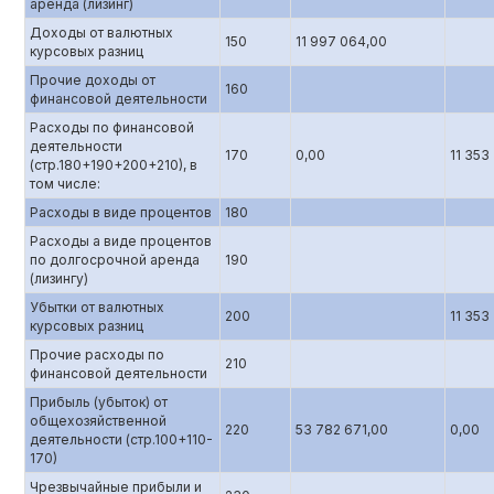
аренда (лизинг)
Доходы от валютных
150
11 997 064,00
курсовых разниц
Прочие доходы от
160
финансовой деятельности
Расходы по финансовой
деятельности
170
0,00
11 353
(стр.180+190+200+210), в
том числе:
Расходы в виде процентов
180
Расходы а виде процентов
по долгосрочной аренда
190
(лизингу)
Убытки от валютных
200
11 353
курсовых разниц
Прочие расходы по
210
финансовой деятельности
Прибыль (убыток) от
общехозяйственной
220
53 782 671,00
0,00
деятельности (стр.100+110-
170)
Чрезвычайные прибыли и