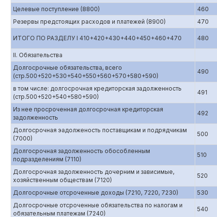
Целевые поступление (8800)
460
Резервы предстоящих расходов и платежей (8900)
470
ИТОГО ПО РАЗДЕЛУ I 410+420+430+440+450+460+470
480
II. Обязательства
Долгосрочные обязательства, всего
490
(стр.500+520+530+540+550+560+570+580+590)
в том числе: долгосрочная кредиторская задолженность
491
(стр.500+520+540+580+590)
Из нее просроченная долгосрочная кредиторская
492
задолженность
Долгосрочная эадолженость поставщикам и подрядчикам
500
(7000)
Долгосрочная задолженность обособленным
510
подразделениям (7110)
Долгосрочная задолженность дочерним и зависимые,
520
хозяйственным обществам (7120)
Долгосрочные отсроченные доходы (7210, 7220, 7230)
530
Долгосрочные отсроченные обязательства по налогам и
540
обязательным платежам (7240)