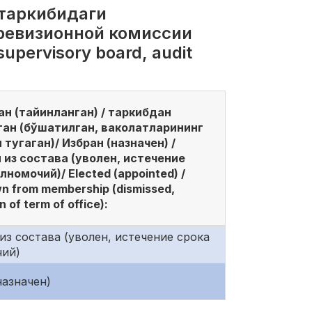
 таркибидаги
 ревизионной комиссии
upervisory board, audit
н (тайинланган) / таркибдан
ган (бўшатилган, ваколатларининг
тугаган)/ Избран (назначен) /
 из состава (уволен, истечение
лномочий)/ Elected (appointed) /
n from membership (dismissed,
n of term of office):
из состава (уволен, истечение срока
чий)
назначен)