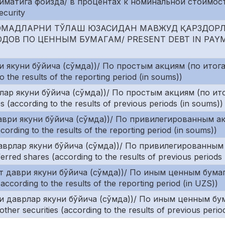
қийматига фоизда/ в процентах к номинальной стоимос
ecurity
ОМАДЛАРНИ ТЎЛАШ ЮЗАСИДАН МАВЖУД ҚАРЗДОР
ОВ ПО ЦЕННЫМ БУМАГАМ/ PRESENT DEBT IN PAYM
 якуни бўйича (сўмда))/ По простым акциям (по итог
 the results of the reporting period (in soums))
лар якуни бўйича (сўмда))/ По простым акциям (по и
 (according to the results of previous periods (in soums))
аври якуни бўйича (сўмда))/ По привилегированным а
rding to the results of the reporting period (in soums))
аврлар якуни бўйича (сўмда))/ По привилегированным
ed shares (according to the results of previous periods 
бот даври якуни бўйича (сўмда))/ По иным ценным бума
according to the results of the reporting period (in UZS))
нги даврлар якуни бўйича (сўмда))/ По иным ценным бу
r securities (according to the results of previous perio