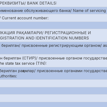
РЕКВИЗИТЫ/ BANK DETAILS:
именование обслуживающего банка/ Name of servicing 
 Current account number:
ИКАЦИЯ РАҚАМЛАРИ/ РЕГИСТРАЦИОННЫЕ И
STRATION AND IDENTIFICATION NUMBERS
 берилган/ присвоенные регистрирующим органом/ as
ан берилган (СТИР)/ присвоенные органом государств
 state tax service (TIN):
берилган рақамлар/ присвоенные органами государств
thorities: