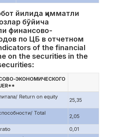
обот йилида қимматли
ғозлар бўйича
ли финансово-
одов по ЦБ в отчетном
cators of the financial
 on the securities in the
ecurities:
НСОВО-ЭКОНОМИЧЕСКОГО
UER**
тала/ Return on equity
25,35
пособности/ Total
2,05
atio
0,01