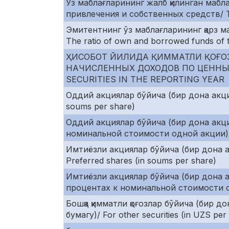
Ўз маблағларининг жалб қилинган маб
привлечения и собственных средств/ The
Эмитентнинг ўз маблағларининг қарз 
The ratio of own and borrowed funds of t
ҲИСОБОТ ЙИЛИДА ҚИММАТЛИ ҚОҒО
НАЧИСЛЕННЫХ ДОХОДОВ ПО ЦЕННЫМ
SECURITIES IN THE REPORTING YEAR
Оддий акциялар бўйича (бир дона акция
soums per share)
Оддий акциялар бўйича (бир дона акц
номинальной стоимости одной акции)/ Fo
Имтиёзли акциялар бўйича (бир дона 
Preferred shares (in soums per share)
Имтиёзли акциялар бўйича (бир дона 
процентах к номинальной стоимости одно
Бошқа қимматли қоғозлар бўйича (бир д
бумагу)/ For other securities (in UZS per