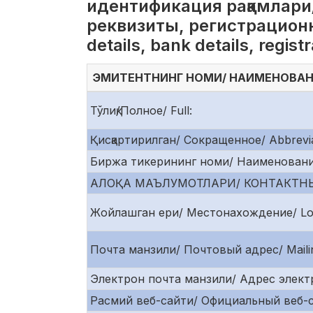
идентификация рақамлари
реквизиты, регистрационн
details, bank details, regis
ЭМИТЕНТНИНГ НОМИ/ НАИМЕНОВАНИ
Тўлиқ/Полное/ Full:
Қисқартирилган/ Сокращенное/ Abbrevia
Биржа тикерининг номи/ Наименование 
АЛОҚА МАЪЛУМОТЛАРИ/ КОНТАКТНЫ
Жойлашган ери/ Местонахождение/ Loc
Почта манзили/ Почтовый адрес/ Mailin
Электрон почта манзили/ Адрес электр
Расмий веб-сайти/ Официальный веб-сайт