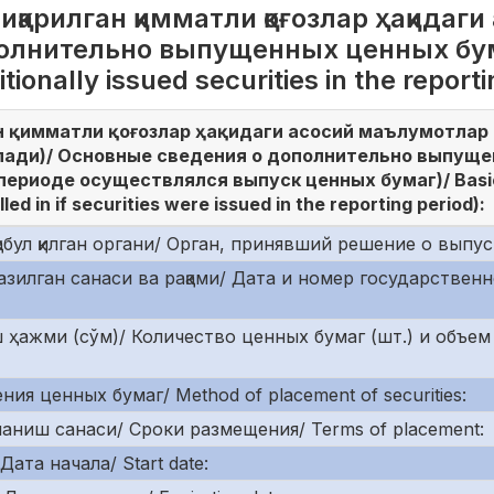
иқарилган қимматли қоғозлар ҳақидаг
олнительно выпущенных ценных бум
tionally issued securities in the report
н қимматли қоғозлар ҳақидаги асосий маълумотлар
илади)/ Основные сведения о дополнительно выпущ
периоде осуществлялся выпуск ценных бумаг)/ Basic i
lled in if securities were issued in the reporting period):
бул қилган органи/ Орган, принявший решение о выпуске/
зилган санаси ва рақами/ Дата и номер государственн
 ҳажми (сўм)/ Количество ценных бумаг (шт.) и объем в
 ценных бумаг/ Method of placement of securities:
ниш санаси/ Сроки размещения/ Terms of placement:
та начала/ Start date: