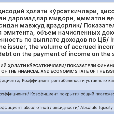
тисодий ҳолати кўрсаткичлари, ҳис
ан даромадлар миқдори, қимматли қо
идан мавжуд қарздорлик/ Показате
я эмитента, объем начисленных дох
ость по выплате доходов по ЦБ/ Indi
he issuer, the volume of accrued income
 debt on the payment of income on the s
ИЙ ҲОЛАТИ КЎРСАТКИЧЛАРИ/ ПОКАЗАТЕЛИ ФИНА
OF THE FINANCIAL AND ECONOMIC STATE OF THE ISS
ициенти/ Коэффициент рентабельности уставного капи
 коэффициенти/ Коэффициент покрытия общий платежес
фициент абсолютной ликвидности/ Absolute liquidity r