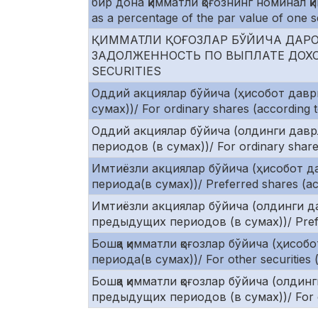
бир дона қимматли қоғознинг номинал 
as a percentage of the par value of one s
ҚИММАТЛИ ҚОҒОЗЛАР БЎЙИЧА ДАР
ЗАДОЛЖЕННОСТЬ ПО ВЫПЛАТЕ ДОХОД
SECURITIES
Оддий акциялар бўйича (ҳисобот даври
сумах))/ For ordinary shares (according to
Оддий акциялар бўйича (олдинги давр
периодов (в сумах))/ For ordinary shares
Имтиёзли акциялар бўйича (ҳисобот д
периода(в сумах))/ Preferred shares (acco
Имтиёзли акциялар бўйича (олдинги д
предыдущих периодов (в сумах))/ Preferr
Бошқа қимматли қоғозлар бўйича (ҳисо
периода(в сумах))/ For other securities (
Бошқа қимматли қоғозлар бўйича (олди
предыдущих периодов (в сумах))/ For othe