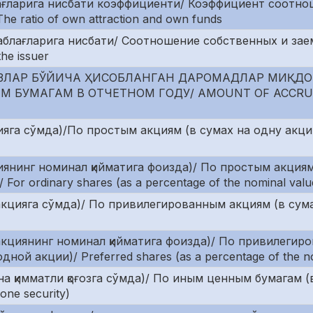
лағларига нисбати коэффициенти/ Коэффициент соотно
 ratio of own attraction and own funds
маблағларига нисбати/ Соотношение собственных и за
he issuer
ЗЛАР БЎЙИЧА ҲИСОБЛАНГАН ДАРОМАДЛАР МИҚДО
 БУМАГАМ В ОТЧЕТНОМ ГОДУ/ AMOUNT OF ACCRU
га сўмда)/По простым акциям (в сумах на одну акцию)/
иянинг номинал қийматига фоизда)/ По простым акциям
r ordinary shares (as a percentage of the nominal valu
акцияга сўмда)/ По привилегированным акциям (в сум
акциянинг номинал қийматига фоизда)/ По привилегир
й акции)/ Preferred shares (as a percentage of the no
она қимматли қоғозга сўмда)/ По иным ценным бумагам 
 one security)