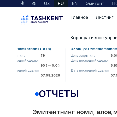
UZ
RU
EN
Эмитент
Пе
Главное
Листинг
Interactive Services
Раскрытие информации 
Корпоративное упра
B (<Hamkorbank> ATB)
UZMK (<O'zmetkombinat> AJ)
закрытия :
79
Цена закрытия :
6,099
 последний сделки
Цена последний сделки
90
( — 0.0 )
:
6,100
( ▲
 последней сделки
Дата последней сделки
07.08.2026
:
07.08.20
ОТЧЕТЫ
Эмитентнинг номи, алоқа 