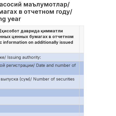
и асосий маълумотлар/
агах в отчетном году/
ing year
 (ҳисобот даврида қимматли
енных ценных бумагах в отчетном
nformation on additionally issued
 Issuing authority:
ой регистрации/ Date and number of
ыпуска (сум)/ Number of securities