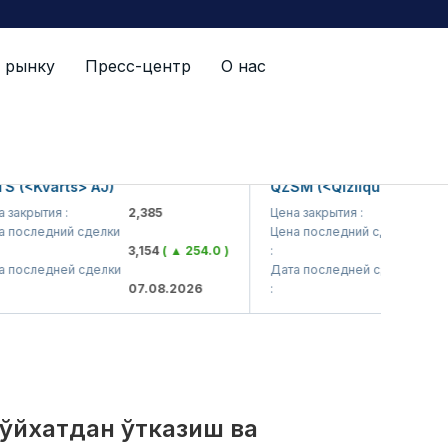
 рынку
Пресс-центр
О нас
й список
Kvarts> AJ)
QZSM (<Qizilqumsement> AJ)
ытия :
2,385
Цена закрытия :
1,208
ледний сделки
Цена последний сделки
3,154
( ▲ 254.0 )
:
1,229
( ▲
ледней сделки
Дата последней сделки
07.08.2026
:
07.08.2
рўйхатдан ўтказиш ва