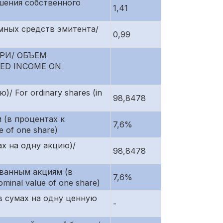
шения собственного
1,41
емных средств эмитента/
0,99
РИ/ ОБЪЕМ
ED INCOME ON
 For ordinary shares (in
98,8478
 (в процентах к
7,6%
e of one share)
ах на одну акцию)/
98,8478
ованным акциям (в
7,6%
minal value of one share)
(в сумах на одну ценную
-