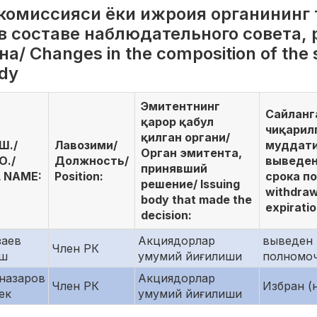
 комиссияси ёки ижроия органининг
в составе наблюдательного совета,
/ Сhanges in the composition of the s
ody
Эмитентнинг
Сайланга
қарор қабул
чиқарил
қилган органи/
Ш./
Лавозими/
муддати 
Орган эмитента,
О./
Должность/
выведен
принявший
L NAME:
Position:
срока по
решение/ Issuing
withdraw
body that made the
expiratio
decision:
аев
Акциядорлар
выведен 
Член РК
аш
умумий йиғилиши
полномо
назаров
Акциядорлар
Член РК
Избран (
ек
умумий йиғилиши