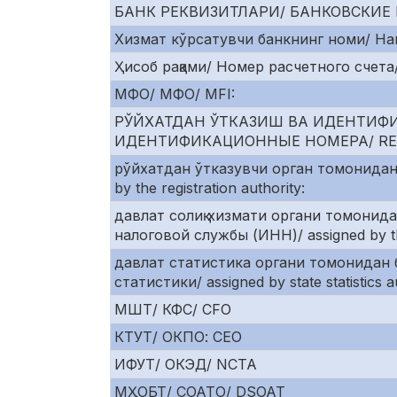
БАНК РЕКВИЗИТЛАРИ/ БАНКОВСКИЕ 
Хизмат кўрсатувчи банкнинг номи/ На
Ҳисоб рақами/ Номер расчетного счета/
МФО/ МФО/ MFI:
РЎЙХАТДАН ЎТКАЗИШ ВА ИДЕНТИФ
ИДЕНТИФИКАЦИОННЫЕ НОМЕРА/ REGI
рўйхатдан ўтказувчи орган томонидан
by the registration authority:
давлат солиқ хизмати органи томонид
налоговой службы (ИНН)/ assigned by the
давлат статистика органи томонидан 
статистики/ assigned by state statistics au
МШТ/ КФС/ CFO
КТУТ/ ОКПО: CEO
ИФУТ/ ОКЭД/ NCTA
МҲОБТ/ СОАТО/ DSOAT