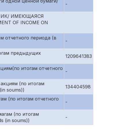
ти одной ценной бумаги/
-
ЛИК/ ИМЕЮЩАЯСЯ
ENT OF INCOME ON
ам отчетного периода (в
-
тогам предыдущих
1209641383
кциям(по итогам отчетного
-
 акциям (по итогам
134404598
(in soums))
гам (по итогам отчетного
-
магам (по итогам
-
ds (in soums))