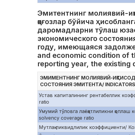
Эмитентнинг молиявий-иқ
қоғозлар бўйича ҳисобланг
даромадларни тўлаш юзас
экономического состояни
году, имеющаяся задолженн
and economic condition of t
reporting year, the existing
ЭМИМЕНТНИНГ МОЛИЯВИЙ-ИҚТИСОД
СОСТОЯНИЯ ЭМИТЕНТА/ INDICATORS 
Устав капиталининг рентабеллик коэфф
ratio
Умумий тўловга лаёқатлиликни қоплаш
solvency coverage ratio
Мутлақ ликвидлилик коэффициенти/ Коэф