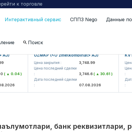
рейти к торговле
Интерактивный сервис
СППЗ Nego
Данные по
по компаниям включенных в биржевой котировальны
вление
Поиск
UZMKP (<O'zmetkombinat> AJ)
KVTS (<
Цена закрытия :
3,748.99
Цена закр
Цена последний сделки
Цена пос
 0.04 )
:
3,746.6
( ▲ 30.61 )
:
Дата последней сделки
Дата пос
26
:
07.08.2026
:
маълумотлари, банк реквизитлари, 