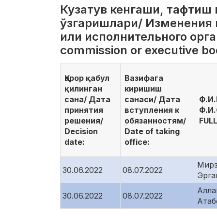
Кузатув кенгаши, тафтиш
ўзгаришлари/ Изменения 
или исполнительного органа
commission or executive b
Қарор қабул
Вазифага
қилинган
киришиш
сана/ Дата
санаси/ Дата
Ф.И.
принятия
вступления к
Ф.И.
решения/
обязанностям/
FUL
Decision
Date of taking
date:
office:
Мирз
30.06.2022
08.07.2022
Эрг
Алла
30.06.2022
08.07.2022
Атаб