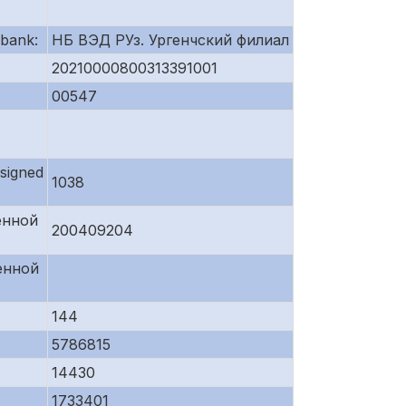
bank:
НБ ВЭД РУз. Ургенчский филиал
20210000800313391001
00547
signed
1038
енной
200409204
енной
144
5786815
14430
1733401