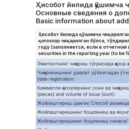
Ҳисобот йилида қўшимча ч
Основные сведения о доп
Basic information about addi
Ҳисобот йилида қўшимча чиқарилга
қоғозлар чиқарилган бўлса, тўлдир
году (заполняется, если в отчетном 
securities in the reporting year (to be fi
Эмитентнинг чиқариш тўғрисида қарор қа
Чиқарилишнинг давлат рўйхатидан ўтка
state registration:
Қимматли қоғозларнинг сони ва чиқариш
(pieces) and volume of issue (sum):
Жойлаштириш шакли/ Способ размещения
Жойлаштиришнинг бошланиш ва якунла
Жойлаштиришнинг бошланиш санаси/ Да