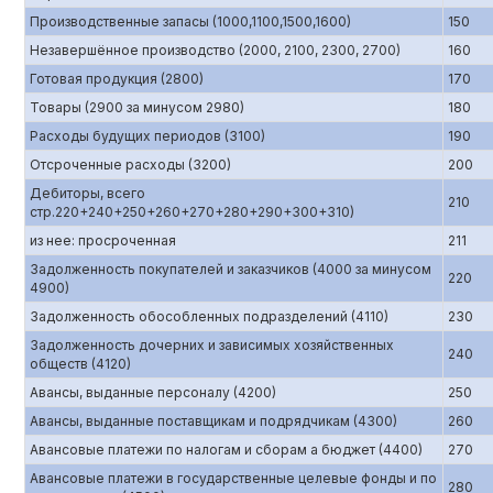
Производственные запасы (1000,1100,1500,1600)
150
Незавершённое производство (2000, 2100, 2300, 2700)
160
Готовая продукция (2800)
170
Товары (2900 за минусом 2980)
180
Расходы будущих периодов (3100)
190
Отсроченные расходы (3200)
200
Дебиторы, всего
210
стр.220+240+250+260+270+280+290+300+310)
из нее: просроченная
211
Задолженность покупателей и заказчиков (4000 за минусом
220
4900)
Задолженность обособленных подразделений (4110)
230
Задолженность дочерних и зависимых хозяйственных
240
обществ (4120)
Авансы, выданные персоналу (4200)
250
Авансы, выданные поставщикам и подрядчикам (4300)
260
Авансовые платежи по налогам и сборам а бюджет (4400)
270
Авансовые платежи в государственные целевые фонды и по
280