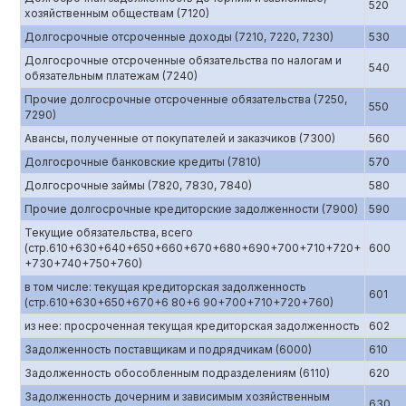
520
хозяйственным обществам (7120)
Долгосрочные отсроченные доходы (7210, 7220, 7230)
530
Долгосрочные отсроченные обязательства по налогам и
540
обязательным платежам (7240)
Прочие долгосрочные отсроченные обязательства (7250,
550
7290)
Авансы, полученные от покупателей и заказчиков (7300)
560
Долгосрочные банковские кредиты (7810)
570
Долгосрочные займы (7820, 7830, 7840)
580
Прочие долгосрочные кредиторские задолженности (7900)
590
Текущие обязательства, всего
(стр.610+630+640+650+660+670+680+690+700+710+720+
600
+730+740+750+760)
в том числе: текущая кредиторская задолженность
601
(стр.610+630+650+670+6 80+6 90+700+710+720+760)
из нее: просроченная текущая кредиторская задолженность
602
Задолженность поставщикам и подрядчикам (6000)
610
Задолженность обособленным подразделениям (6110)
620
Задолженность дочерним и зависимым хозяйственным
630