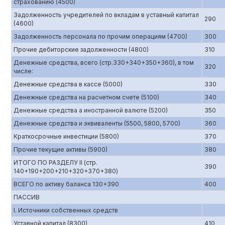
страхованию (4500)
Задолженность учредителей по вкладам в уставный капитал
290
(4600)
Задолженность персонала по прочим операциям (4700)
300
Прочие дебиторские задолженности (4800)
310
Денежные средства, всего (стр.330+340+350+360), в том
320
числе:
Денежные средства в кассе (5000)
330
Денежные средства на расчетном счете (5100)
340
Денежные средства а иностранной валюте (5200)
350
Денежные средства и эквиваленты (5500, 5800, 5700)
360
Краткосрочные инвестиции (5800)
370
Прочие текущие активы (5900)
380
ИТОГО ПО РАЗДЕЛУ II (стр.
390
140+190+200+210+320+370+380)
ВСЕГО по активу баланса 130+390
400
ПАССИВ
I. Источники собственных средств
Уставной капитал (8300)
410