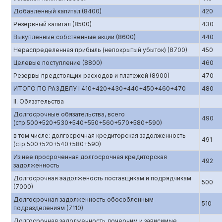
Добавленный капитал (8400)
420
Резервный капитал (8500)
430
Выкупленные собственные акции (8600)
440
Нераспределенная прибыль (непокрытый убыток) (8700)
450
Целевые поступление (8800)
460
Резервы предстоящих расходов и платежей (8900)
470
ИТОГО ПО РАЗДЕЛУ I 410+420+430+440+450+460+470
480
II. Обязательства
Долгосрочные обязательства, всего
490
(стр.500+520+530+540+550+560+570+580+590)
в том числе: долгосрочная кредиторская задолженность
491
(стр.500+520+540+580+590)
Из нее просроченная долгосрочная кредиторская
492
задолженность
Долгосрочная эадолженость поставщикам и подрядчикам
500
(7000)
Долгосрочная задолженность обособленным
510
подразделениям (7110)
Долгосрочная задолженность дочерним и зависимые,