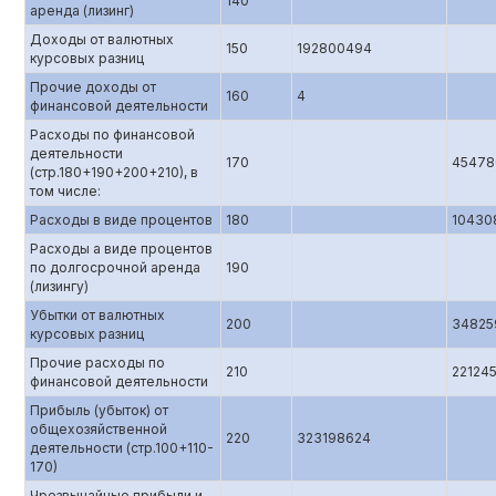
140
аренда (лизинг)
Доходы от валютных
150
192800494
курсовых разниц
Прочие доходы от
160
4
финансовой деятельности
Расходы по финансовой
деятельности
170
45478
(стр.180+190+200+210), в
том числе:
Расходы в виде процентов
180
10430
Расходы а виде процентов
по долгосрочной аренда
190
(лизингу)
Убытки от валютных
200
34825
курсовых разниц
Прочие расходы по
210
22124
финансовой деятельности
Прибыль (убыток) от
общехозяйственной
220
323198624
деятельности (стр.100+110-
170)
Чрезвычайные прибыли и