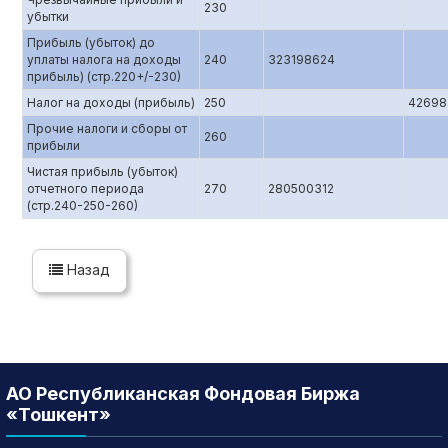
230
убытки
Прибыль (убыток) до
уплаты налога на доходы
240
323198624
прибыль) (стр.220+/-230)
Налог на доходы (прибыль)
250
42698
Прочие налоги и сборы от
260
прибыли
Чистая прибыль (убыток)
отчетного периода
270
280500312
(стр.240-250-260)
Назад
АО Республиканская Фондовая Биржа
«Тошкент»