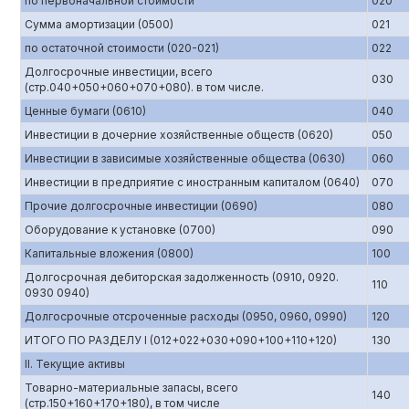
по первоначальной стоимости
020
Сумма амортизации (0500)
021
по остаточной стоимости (020-021)
022
Долгосрочные инвестиции, всего
030
(стр.040+050+060+070+080). в том числе.
Ценные бумаги (0610)
040
Инвестиции в дочерние хозяйственные обществ (0620)
050
Инвестиции в зависимые хозяйственные общества (0630)
060
Инвестиции в предприятие с иностранным капиталом (0640)
070
Прочие долгосрочные инвестиции (0690)
080
Оборудование к установке (0700)
090
Капитальные вложения (0800)
100
Долгосрочная дебиторская задолженность (0910, 0920.
110
0930 0940)
Долгосрочные отсроченные расходы (0950, 0960, 0990)
120
ИТОГО ПО РАЗДЕЛУ I (012+022+030+090+100+110+120)
130
II. Текущие активы
Товарно-материальные запасы, всего
140
(стр.150+160+170+180), в том числе