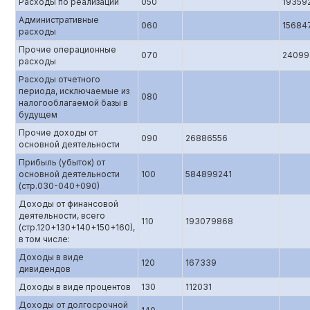
Расходы по реализации
050
19359
Административные
060
15684
расходы
Прочие операционные
070
24099
расходы
Расходы отчетного
периода, исключаемые из
080
налогооблагаемой базы в
будущем
Прочие доходы от
090
26886556
основной деятельности
Прибыль (убыток) от
основной деятельности
100
584899241
(стр.0З0-040+090)
Доходы от финансовой
деятельности, всего
110
193079868
(стр.120+130+140+150+160),
в том числе:
Доходы в виде
120
167339
дивидендов
Доходы в виде процентов
130
112031
Доходы от долгосрочной