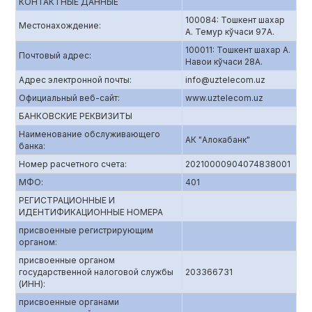
КОНТАКТНЫЕ ДАННЫЕ
100084: Тошкент шахар
Местонахождение:
А. Темур кўчаси 97А.
100011: Тошкент шахар А.
Почтовый адрес:
Навои кўчаси 28А.
Адрес электронной почты:
info@uztelecom.uz
Официальный веб-сайт:
www.uztelecom.uz
БАНКОВСКИЕ РЕКВИЗИТЫ
Наименование обслуживающего
АК "Алокабанк"
банка:
Номер расчетного счета:
20210000904074838001
МФО:
401
РЕГИСТРАЦИОННЫЕ И
ИДЕНТИФИКАЦИОННЫЕ НОМЕРА
присвоенные регистрирующим
органом:
присвоенные органом
государственной налоговой службы
203366731
(ИНН):
присвоенные органами