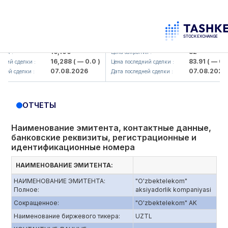
lmaliq KMK> AJ)
KFSK (<Kafolat sug'urta kompaniya
16,100
82
 :
Цена закрытия :
16,288
( — 0.0 )
83.91
( — 0.0 )
й сделки :
Цена последний сделки :
07.08.2026
07.08.2026
й сделки :
Дата последней сделки :
ОТЧЕТЫ
Наименование эмитента, контактные данные,
банковские реквизиты, регистрационные и
идентификационные номера
НАИМЕНОВАНИЕ ЭМИТЕНТА:
НАИМЕНОВАНИЕ ЭМИТЕНТА:
"O'zbektelekom"
Полное:
aksiyadorlik kompaniyasi
Сокращенное:
"O'zbektelekom" AK
Наименование биржевого тикера:
UZTL