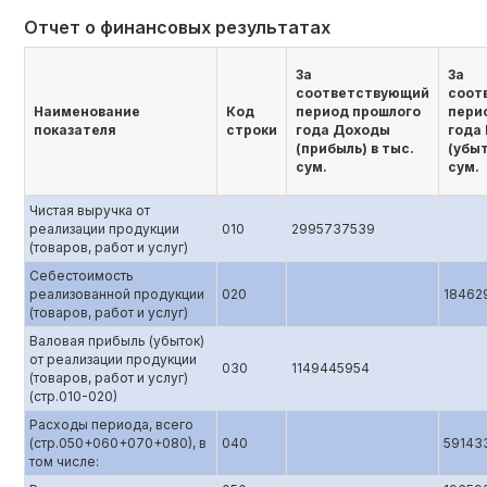
Отчет о финансовых результатах
За
За
соответствующий
соот
Наименование
Код
период прошлого
пери
показателя
строки
года Доходы
года
(прибыль) в тыс.
(убыт
сум.
сум.
Чистая выручка от
реализации продукции
010
2995737539
(товаров, работ и услуг)
Себестоимость
реализованной продукции
020
18462
(товаров, работ и услуг)
Валовая прибыль (убыток)
от реализации продукции
030
1149445954
(товаров, работ и услуг)
(стр.010-020)
Расходы периода, всего
(стр.050+060+070+080), в
040
59143
том числе: