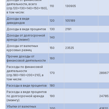
деятельности, всего
110
130905
(стр.120+130+140+150+160),
в том числе:
Доходы в виде
120
105189
дивидендов
Доходы в виде процентов
130
2191
Доходы от долгосрочной
140
аренда (лизинг)
Доходы от валютных
150
23525
курсовых разниц
Прочие доходы от
160
финансовой деятельности
Расходы по финансовой
деятельности
170
28967
(стр.180+190+200+210), в
том числе:
Расходы в виде процентов
180
Расходы а виде процентов
по долгосрочной аренда
190
24785
(лизингу)
Убытки от валютных
200
41820