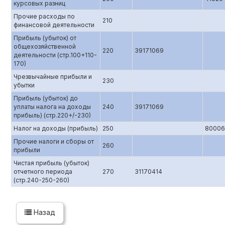
курсовых разниц
Прочие расходы по
210
финансовой деятельности
Прибыль (убыток) от
общехозяйственной
220
39171069
деятельности (стр.100+110-
170)
Чрезвычайные прибыли и
230
убытки
Прибыль (убыток) до
уплаты налога на доходы
240
39171069
прибыль) (стр.220+/-230)
Налог на доходы (прибыль)
250
80006
Прочие налоги и сборы от
260
прибыли
Чистая прибыль (убыток)
отчетного периода
270
31170414
(стр.240-250-260)
Назад