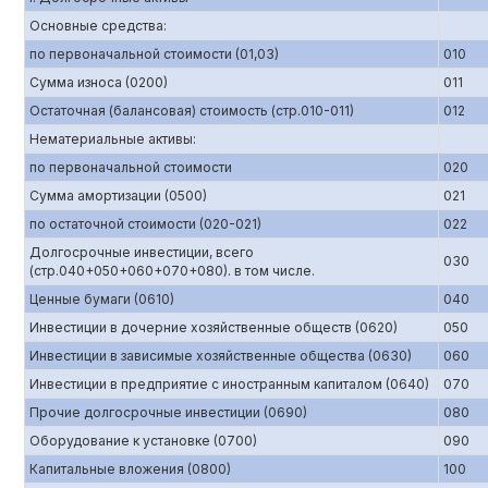
Основные средства:
по первоначальной стоимости (01,03)
010
Сумма износа (0200)
011
Остаточная (балансовая) стоимость (стр.010-011)
012
Нематериальные активы:
по первоначальной стоимости
020
Сумма амортизации (0500)
021
по остаточной стоимости (020-021)
022
Долгосрочные инвестиции, всего
030
(стр.040+050+060+070+080). в том числе.
Ценные бумаги (0610)
040
Инвестиции в дочерние хозяйственные обществ (0620)
050
Инвестиции в зависимые хозяйственные общества (0630)
060
Инвестиции в предприятие с иностранным капиталом (0640)
070
Прочие долгосрочные инвестиции (0690)
080
Оборудование к установке (0700)
090
Капитальные вложения (0800)
100