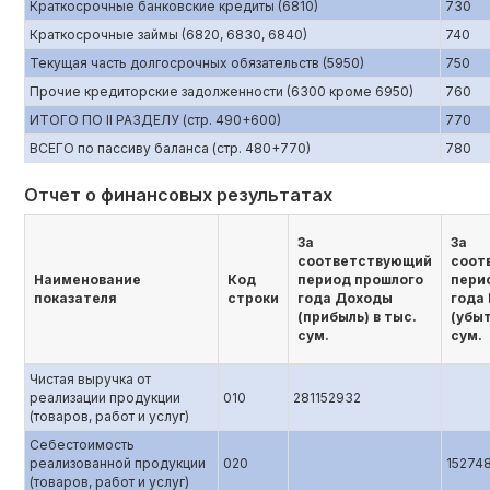
Краткосрочные банковские кредиты (6810)
730
Краткосрочные займы (6820, 6830, 6840)
740
Текущая часть долгосрочных обязательств (5950)
750
Прочие кредиторские задолженности (6300 кроме 6950)
760
ИТОГО ПО II РАЗДЕЛУ (стр. 490+600)
770
ВСЕГО по пассиву баланса (стр. 480+770)
780
Отчет о финансовых результатах
За
За
соответствующий
соот
Наименование
Код
период прошлого
пери
показателя
строки
года Доходы
года
(прибыль) в тыс.
(убыт
сум.
сум.
Чистая выручка от
реализации продукции
010
281152932
(товаров, работ и услуг)
Себестоимость
реализованной продукции
020
15274
(товаров, работ и услуг)