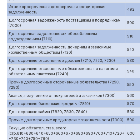
Из нее просроченная долгосрочная кредиторская
492
задолженность
Долгосрочная эадолженость поставщикам и подрядчикам
500
(7000)
Долгосрочная задолженность обособленным
510
подразделениям (7110)
Долгосрочная задолженность дочерним и зависимые,
520
хозяйственным обществам (7120)
Долгосрочные отсроченные доходы (7210, 7220, 7230)
530
Долгосрочные отсроченные обязательства по налогам и
540
обязательным платежам (7240)
Прочие долгосрочные отсроченные обязательства (7250,
550
7290)
Авансы, полученные от покупателей и заказчиков (7300)
560
Долгосрочные банковские кредиты (7810)
570
Долгосрочные займы (7820, 7830, 7840)
580
Прочие долгосрочные кредиторские задолженности (7900)
590
Текущие обязательства, всего
(стр.610+630+640+650+660+670+680+690+700+710+720+
600
+730+740+750+760)