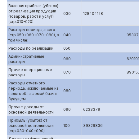
Валовая прибыль (убыток)
от реализации продукции
030
128404128
(товаров, работ и услуг)
(стр.010-020)
Расходы периода, всего
(стр.050+060+070+080), в
040
95307
том числе:
Расходы по реализации
050
Административные
060
62919
расходы
Прочие операционные
070
89015
расходы
Расходы отчетного
периода, исключаемые из
080
налогооблагаемой базы в
будущем
Прочие доходы от
090
6233379
основной деятельности
Прибыль (убыток) от
основной деятельности
100
39329836
(стр.0З0-040+090)
Доходы от финансовой