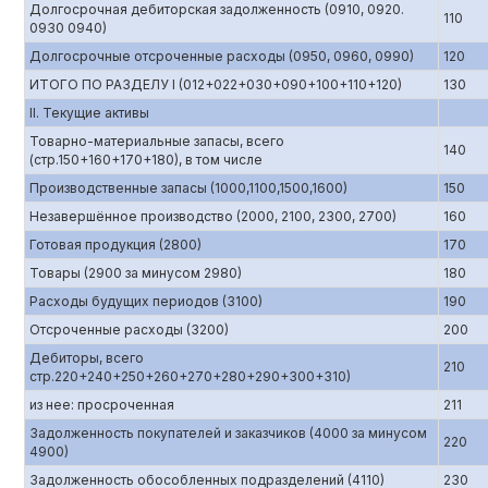
Долгосрочная дебиторская задолженность (0910, 0920.
110
0930 0940)
Долгосрочные отсроченные расходы (0950, 0960, 0990)
120
ИТОГО ПО РАЗДЕЛУ I (012+022+030+090+100+110+120)
130
II. Текущие активы
Товарно-материальные запасы, всего
140
(стр.150+160+170+180), в том числе
Производственные запасы (1000,1100,1500,1600)
150
Незавершённое производство (2000, 2100, 2300, 2700)
160
Готовая продукция (2800)
170
Товары (2900 за минусом 2980)
180
Расходы будущих периодов (3100)
190
Отсроченные расходы (3200)
200
Дебиторы, всего
210
стр.220+240+250+260+270+280+290+300+310)
из нее: просроченная
211
Задолженность покупателей и заказчиков (4000 за минусом
220
4900)
Задолженность обособленных подразделений (4110)
230