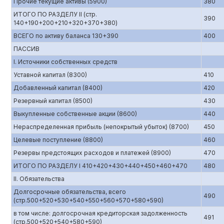
Прочие текущие активы (5900)
380
ИТОГО ПО РАЗДЕЛУ II (стр.
390
140+190+200+210+320+370+380)
ВСЕГО по активу баланса 130+390
400
ПАССИВ
I. Источники собственных средств
Уставной капитал (8300)
410
Добавленный капитал (8400)
420
Резервный капитал (8500)
430
Выкупленные собственные акции (8600)
440
Нераспределенная прибыль (непокрытый убыток) (8700)
450
Целевые поступление (8800)
460
Резервы предстоящих расходов и платежей (8900)
470
ИТОГО ПО РАЗДЕЛУ I 410+420+430+440+450+460+470
480
II. Обязательства
Долгосрочные обязательства, всего
490
(стр.500+520+530+540+550+560+570+580+590)
в том числе: долгосрочная кредиторская задолженность
491
(стр.500+520+540+580+590)