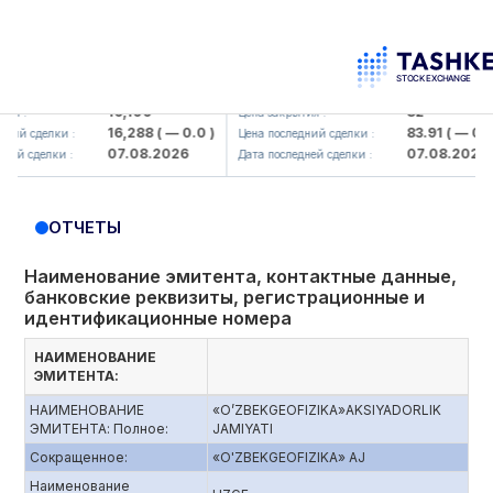
lmaliq KMK> AJ)
KFSK (<Kafolat sug'urta kompaniya
16,100
82
:
Цена закрытия :
16,288
( — 0.0 )
83.91
( — 0.0 )
 сделки :
Цена последний сделки :
07.08.2026
07.08.2026
 сделки :
Дата последней сделки :
ОТЧЕТЫ
Наименование эмитента, контактные данные,
банковские реквизиты, регистрационные и
идентификационные номера
НАИМЕНОВАНИЕ
ЭМИТЕНТА:
НАИМЕНОВАНИЕ
«O’ZBEKGEOFIZIKA»AKSIYADORLIK
ЭМИТЕНТА: Полное:
JAMIYATI
Сокращенное:
«O'ZBEKGEOFIZIKA» AJ
Наименование