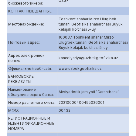
UZGF
биржевого тикера:
КОНТАКТНЫЕ ДАННЫЕ
Toshkent shahar Mirzo Ulug’bek
Местонахождение:
tumani Geofizika shaharchasi Buyuk
kelajak ko’chasi 5-uy
100037 Toshkent shahar Mirzo
Почтовый адрес:
Ulug’bek tumani Geofizika shaharchasi
Buyuk kelajak ko’chasi 5-uy
Адрес электронной
kancelyariya@uzbekgeofizika.uz
почты:
Официальный веб-сайт:
www.uzbekgeofizika.uz
БАНКОВСКИЕ
РЕКВИЗИТЫ
Наименование
Aksiyadorlik jamiyati "Garantbank"
обслуживающего банка:
Номер расчетного счета:
20210000400495026001
МФО:
00432
РЕГИСТРАЦИОННЫЕ И
ИДЕНТИФИКАЦИОННЫЕ
НОМЕРА