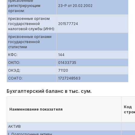
присвоенные
регистрирующим
23-P от 20.02.2002
органом:
присвоенные органом
государственной
201577724
налоговой службы (ИНН):
присвоенные органами
государственной
статистики
КФС:
144
ОКПО:
01433735
ОКЭД:
71120
СОАТО:
1727248563
Бухгалтерский баланс в тыс. сум.
Код
Наименование показателя
стро
АКТИВ
I. Долгосрочные активы