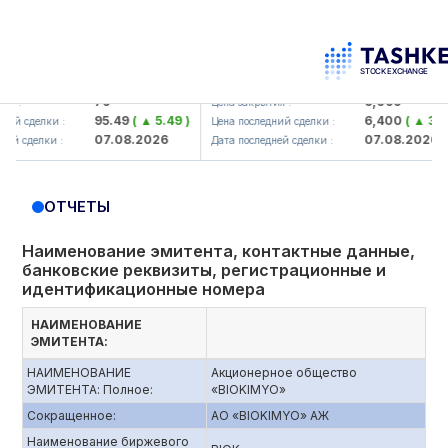
korbank> ATB)
UZMK (<O'zmetkombinat> AJ)
79
6,099
Цена закрытия :
95.49
( ▲ 5.49 )
6,400
( ▲ 300.04
сделки :
Цена последний сделки :
07.08.2026
07.08.2026
делки :
Дата последней сделки :
ОТЧЕТЫ
Наименование эмитента, контактные данные,
банковские реквизиты, регистрационные и
идентификационные номера
НАИМЕНОВАНИЕ
ЭМИТЕНТА:
НАИМЕНОВАНИЕ
Акционерное общество
ЭМИТЕНТА: Полное:
«BIOKIMYO»
Сокращенное:
АО «BIOKIMYO» АЖ
Наименование биржевого