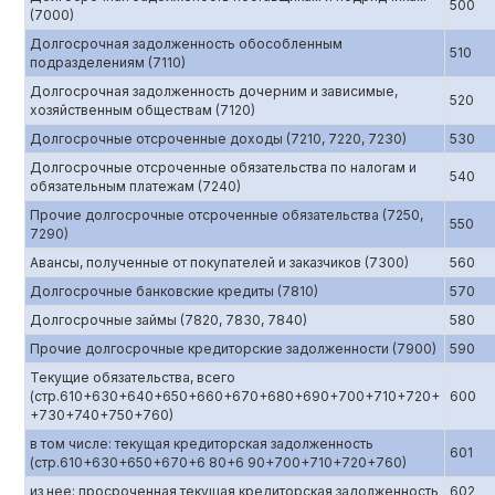
500
(7000)
Долгосрочная задолженность обособленным
510
подразделениям (7110)
Долгосрочная задолженность дочерним и зависимые,
520
хозяйственным обществам (7120)
Долгосрочные отсроченные доходы (7210, 7220, 7230)
530
Долгосрочные отсроченные обязательства по налогам и
540
обязательным платежам (7240)
Прочие долгосрочные отсроченные обязательства (7250,
550
7290)
Авансы, полученные от покупателей и заказчиков (7300)
560
Долгосрочные банковские кредиты (7810)
570
Долгосрочные займы (7820, 7830, 7840)
580
Прочие долгосрочные кредиторские задолженности (7900)
590
Текущие обязательства, всего
(стр.610+630+640+650+660+670+680+690+700+710+720+
600
+730+740+750+760)
в том числе: текущая кредиторская задолженность
601
(стр.610+630+650+670+6 80+6 90+700+710+720+760)
из нее: просроченная текущая кредиторская задолженность
602