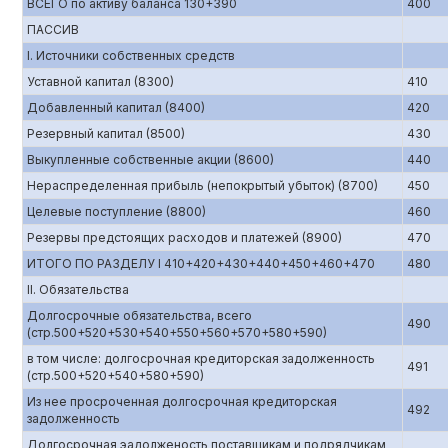
ВСЕГО по активу баланса 130+390
400
ПАССИВ
I. Источники собственных средств
Уставной капитал (8300)
410
Добавленный капитал (8400)
420
Резервный капитал (8500)
430
Выкупленные собственные акции (8600)
440
Нераспределенная прибыль (непокрытый убыток) (8700)
450
Целевые поступление (8800)
460
Резервы предстоящих расходов и платежей (8900)
470
ИТОГО ПО РАЗДЕЛУ I 410+420+430+440+450+460+470
480
II. Обязательства
Долгосрочные обязательства, всего
490
(стр.500+520+530+540+550+560+570+580+590)
в том числе: долгосрочная кредиторская задолженность
491
(стр.500+520+540+580+590)
Из нее просроченная долгосрочная кредиторская
492
задолженность
Долгосрочная эадолженость поставщикам и подрядчикам