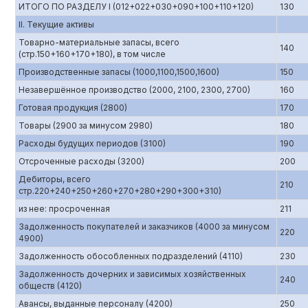
ИТОГО ПО РАЗДЕЛУ I (012+022+030+090+100+110+120)
130
II. Текущие активы
Товарно-материальные запасы, всего
140
(стр.150+160+170+180), в том числе
Производственные запасы (1000,1100,1500,1600)
150
Незавершённое производство (2000, 2100, 2300, 2700)
160
Готовая продукция (2800)
170
Товары (2900 за минусом 2980)
180
Расходы будущих периодов (3100)
190
Отсроченные расходы (3200)
200
Дебиторы, всего
210
стр.220+240+250+260+270+280+290+300+310)
из нее: просроченная
211
Задолженность покупателей и заказчиков (4000 за минусом
220
4900)
Задолженность обособленных подразделений (4110)
230
Задолженность дочерних и зависимых хозяйственных
240
обществ (4120)
Авансы, выданные персоналу (4200)
250