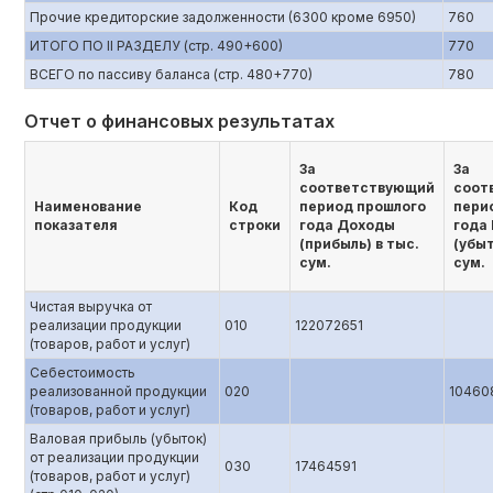
Прочие кредиторские задолженности (6300 кроме 6950)
760
ИТОГО ПО II РАЗДЕЛУ (стр. 490+600)
770
ВСЕГО по пассиву баланса (стр. 480+770)
780
Отчет о финансовых результатах
За
За
соответствующий
соот
Наименование
Код
период прошлого
пери
показателя
строки
года Доходы
года
(прибыль) в тыс.
(убыт
сум.
сум.
Чистая выручка от
реализации продукции
010
122072651
(товаров, работ и услуг)
Себестоимость
реализованной продукции
020
10460
(товаров, работ и услуг)
Валовая прибыль (убыток)
от реализации продукции
030
17464591
(товаров, работ и услуг)