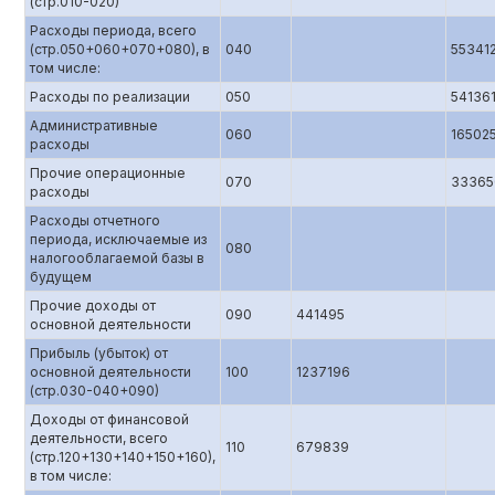
(стр.010-020)
Расходы периода, всего
(стр.050+060+070+080), в
040
55341
том числе:
Расходы по реализации
050
54136
Административные
060
16502
расходы
Прочие операционные
070
33365
расходы
Расходы отчетного
периода, исключаемые из
080
налогооблагаемой базы в
будущем
Прочие доходы от
090
441495
основной деятельности
Прибыль (убыток) от
основной деятельности
100
1237196
(стр.0З0-040+090)
Доходы от финансовой
деятельности, всего
110
679839
(стр.120+130+140+150+160),
в том числе: