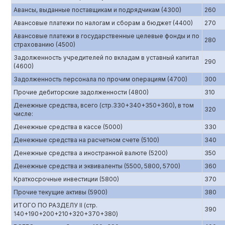
Авансы, выданные поставщикам и подрядчикам (4300)
260
Авансовые платежи по налогам и сборам а бюджет (4400)
270
Авансовые платежи в государственные целевые фонды и по
280
страхованию (4500)
Задолженность учредителей по вкладам в уставный капитал
290
(4600)
Задолженность персонала по прочим операциям (4700)
300
Прочие дебиторские задолженности (4800)
310
Денежные средства, всего (стр.330+340+350+360), в том
320
числе:
Денежные средства в кассе (5000)
330
Денежные средства на расчетном счете (5100)
340
Денежные средства а иностранной валюте (5200)
350
Денежные средства и эквиваленты (5500, 5800, 5700)
360
Краткосрочные инвестиции (5800)
370
Прочие текущие активы (5900)
380
ИТОГО ПО РАЗДЕЛУ II (стр.
390
140+190+200+210+320+370+380)