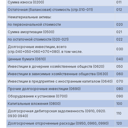
Сумма износа (0200)
011
Остаточная (балансовая) стоимость (стр.010-011)
012
Нематериальные активы:
по первоначальной стоимости
020
Сумма амортизации (0500)
021
по остаточной стоимости (020-021)
022
Долгосрочные инвестиции, всего
030
(стр.040+050+060+070+080). в том числе.
Ценные бумаги (0610)
040
Инвестиции в дочерние хозяйственные обществ (0620)
050
Инвестиции в зависимые хозяйственные общества (0630)
060
Инвестиции в предприятие с иностранным капиталом (0640)
070
Прочие долгосрочные инвестиции (0690)
080
Оборудование к установке (0700)
090
Капитальные вложения (0800)
100
Долгосрочная дебиторская задолженность (0910, 0920.
110
0930 0940)
Долгосрочные отсроченные расходы (0950, 0960, 0990)
120