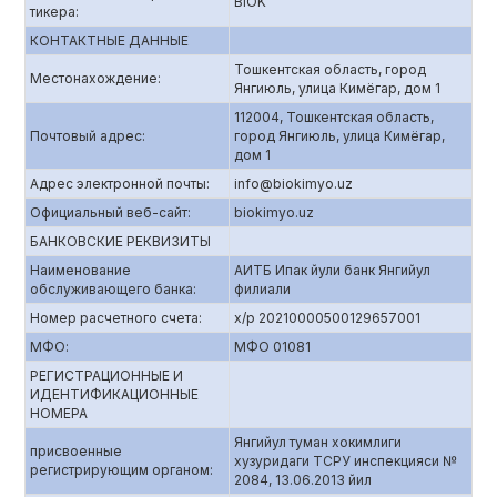
BIOK
тикера:
КОНТАКТНЫЕ ДАННЫЕ
Тошкентская область, город
Местонахождение:
Янгиюль, улица Кимёгар, дом 1
112004, Тошкентская область,
Почтовый адрес:
город Янгиюль, улица Кимёгар,
дом 1
Адрес электронной почты:
info@biokimyo.uz
Официальный веб-сайт:
biokimyo.uz
БАНКОВСКИЕ РЕКВИЗИТЫ
Наименование
АИТБ Ипак йули банк Янгийул
обслуживающего банка:
филиали
Номер расчетного счета:
х/р 20210000500129657001
МФО:
МФО 01081
РЕГИСТРАЦИОННЫЕ И
ИДЕНТИФИКАЦИОННЫЕ
НОМЕРА
Янгийул туман хокимлиги
присвоенные
хузуридаги ТСРУ инспекцияси №
регистрирующим органом:
2084, 13.06.2013 йил