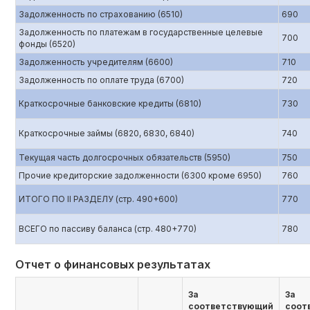
Задолженность по страхованию (6510)
690
Задолженность по платежам в государственные целевые
700
фонды (6520)
Задолженность учредителям (6600)
710
Задолженность по оплате труда (6700)
720
Краткосрочные банковские кредиты (6810)
730
Краткосрочные займы (6820, 6830, 6840)
740
Текущая часть долгосрочных обязательств (5950)
750
Прочие кредиторские задолженности (6300 кроме 6950)
760
ИТОГО ПО II РАЗДЕЛУ (стр. 490+600)
770
ВСЕГО по пассиву баланса (стр. 480+770)
780
Отчет о финансовых результатах
За
За
соответствующий
соот