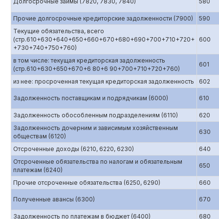
Долгосрочные займы (7820, 7830, 7840)
580
Прочие долгосрочные кредиторские задолженности (7900)
590
Текущие обязательства, всего
(стр.610+630+640+650+660+670+680+690+700+710+720+
600
+730+740+750+760)
в том числе: текущая кредиторская задолженность
601
(стр.610+630+650+670+6 80+6 90+700+710+720+760)
из нее: просроченная текущая кредиторская задолженность
602
Задолженность поставщикам и подрядчикам (6000)
610
Задолженность обособленным подразделениям (6110)
620
Задолженность дочерним и зависимым хозяйственным
630
обществам (6120)
Отсроченные доходы (6210, 6220, 6230)
640
Отсроченные обязательства по налогам и обязательным
650
платежам (6240)
Прочие отсроченные обязательства (6250, 6290)
660
Полученные авансы (6300)
670
Задолженность по платежам в бюджет (6400)
680