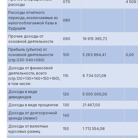
070
4 509 
расходы
Расходы отчетного
периода, исключаемые из
080
налогооблагаемой базы в
будущем
Прочие доходы от
090
19 915 365,72
основной деятельности
Прибыль (убыток) от
основной деятельности
100
5 263 964,41
0,00
(стр.0З0-040+090)
Доходы от финансовой
деятельности, всего
110
6 734 021,08
(стр.120+130+140+150+160),
в том числе:
Доходы в виде
120
5 000 000,00
дивидендов
Доходы в виде процентов
130
21 467,00
Доходы от долгосрочной
140
аренда (лизинг)
Доходы от валютных
150
1 712 554,08
курсовых разниц