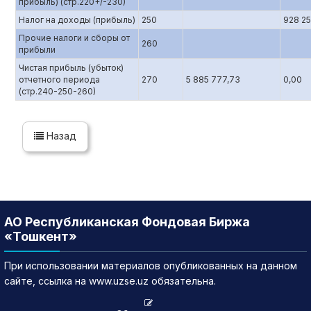
прибыль) (стр.220+/-230)
Налог на доходы (прибыль)
250
928 25
Прочие налоги и сборы от
260
прибыли
Чистая прибыль (убыток)
отчетного периода
270
5 885 777,73
0,00
(стр.240-250-260)
Назад
АО Республиканская Фондовая Биржа
«Тошкент»
При использовании материалов опубликованных на данном
сайте, ссылка на www.uzse.uz обязательна.