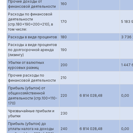
Прочие доходы от
160
финансовой деятельности
Расходы по финансовой
деятельности
170
5 183 
(стр.180+190+200+210), в
том числе:
Расходы в виде процентов
180
3 736 
Расходы а виде процентов
по долгосрочной аренда
190
(лизингу)
Убытки от валютных
200
1 447 
курсовых разниц
Прочие расходы по
210
финансовой деятельности
Прибыль (убыток) от
общехозяйственной
220
6 814 028,48
0,00
деятельности (стр.100+110-
170)
Чрезвычайные прибыли и
230
убытки
Прибыль (убыток) до
уплаты налога на доходы
240
6 814 028,48
0,00