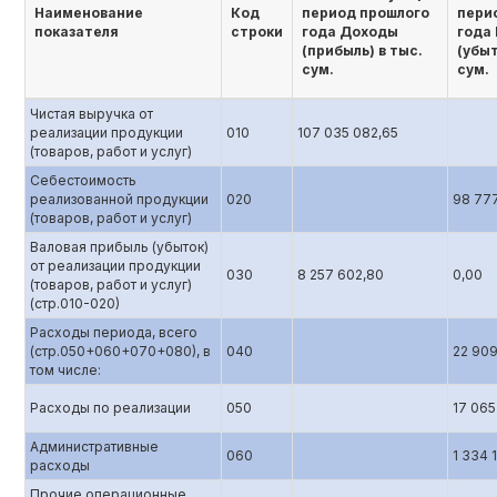
Наименование
Код
период прошлого
пери
показателя
строки
года Доходы
года
(прибыль) в тыс.
(убыт
сум.
сум.
Чистая выручка от
реализации продукции
010
107 035 082,65
(товаров, работ и услуг)
Себестоимость
реализованной продукции
020
98 77
(товаров, работ и услуг)
Валовая прибыль (убыток)
от реализации продукции
030
8 257 602,80
0,00
(товаров, работ и услуг)
(стр.010-020)
Расходы периода, всего
(стр.050+060+070+080), в
040
22 909
том числе:
Расходы по реализации
050
17 065
Административные
060
1 334 
расходы
Прочие операционные