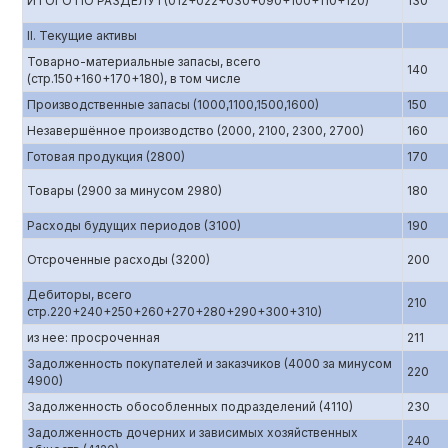
ИТОГО ПО РАЗДЕЛУ I (012+022+030+090+100+110+120)
130
II. Текущие активы
Товарно-материальные запасы, всего
140
(стр.150+160+170+180), в том числе
Производственные запасы (1000,1100,1500,1600)
150
Незавершённое производство (2000, 2100, 2300, 2700)
160
Готовая продукция (2800)
170
Товары (2900 за минусом 2980)
180
Расходы будущих периодов (3100)
190
Отсроченные расходы (3200)
200
Дебиторы, всего
210
стр.220+240+250+260+270+280+290+300+310)
из нее: просроченная
211
Задолженность покупателей и заказчиков (4000 за минусом
220
4900)
Задолженность обособленных подразделений (4110)
230
Задолженность дочерних и зависимых хозяйственных
240