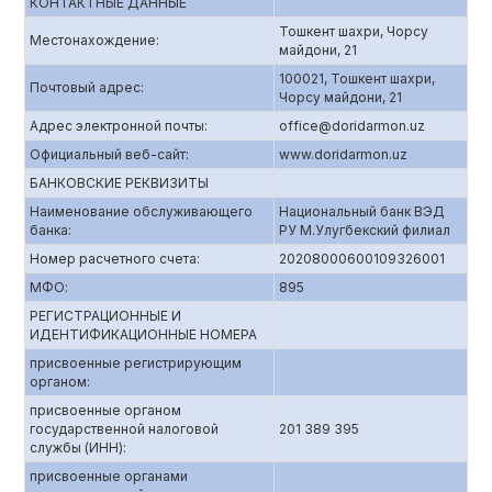
КОНТАКТНЫЕ ДАННЫЕ
Тошкент шахри, Чорсу
Местонахождение:
майдони, 21
100021, Тошкент шахри,
Почтовый адрес:
Чорсу майдони, 21
Адрес электронной почты:
office@doridarmon.uz
Официальный веб-сайт:
www.doridarmon.uz
БАНКОВСКИЕ РЕКВИЗИТЫ
Наименование обслуживающего
Национальный банк ВЭД
банка:
РУ М.Улугбекский филиал
Номер расчетного счета:
20208000600109326001
МФО:
895
РЕГИСТРАЦИОННЫЕ И
ИДЕНТИФИКАЦИОННЫЕ НОМЕРА
присвоенные регистрирующим
органом:
присвоенные органом
государственной налоговой
201 389 395
службы (ИНН):
присвоенные органами