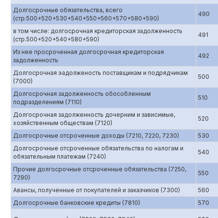
Долгосрочные обязательства, всего
490
(стр.500+520+530+540+550+560+570+580+590)
в том числе: долгосрочная кредиторская задолженность
491
(стр.500+520+540+580+590)
Из нее просроченная долгосрочная кредиторская
492
задолженность
Долгосрочная эадолженость поставщикам и подрядчикам
500
(7000)
Долгосрочная задолженность обособленным
510
подразделениям (7110)
Долгосрочная задолженность дочерним и зависимые,
520
хозяйственным обществам (7120)
Долгосрочные отсроченные доходы (7210, 7220, 7230)
530
Долгосрочные отсроченные обязательства по налогам и
540
обязательным платежам (7240)
Прочие долгосрочные отсроченные обязательства (7250,
550
7290)
Авансы, полученные от покупателей и заказчиков (7300)
560
Долгосрочные банковские кредиты (7810)
570