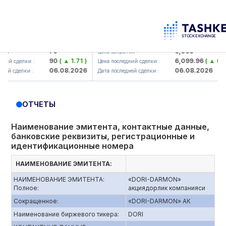
mkorbank> ATB)
UZMK (<O'zmetkombinat> AJ)
79
6,099
Цена закрытия :
90
( ▲ 1.71 )
6,099.96
( ▲ 0.08 )
сделки :
Цена последний сделки :
06.08.2026
06.08.2026
сделки :
Дата последней сделки :
ОТЧЕТЫ
Наименование эмитента, контактные данные,
банковские реквизиты, регистрационные и
идентификационные номера
НАИМЕНОВАНИЕ ЭМИТЕНТА:
НАИМЕНОВАНИЕ ЭМИТЕНТА:
«DORI-DARMON»
Полное:
акциядорлик компанияси
Сокращенное:
«DORI-DARMON» АК
Наименование биржевого тикера:
DORI