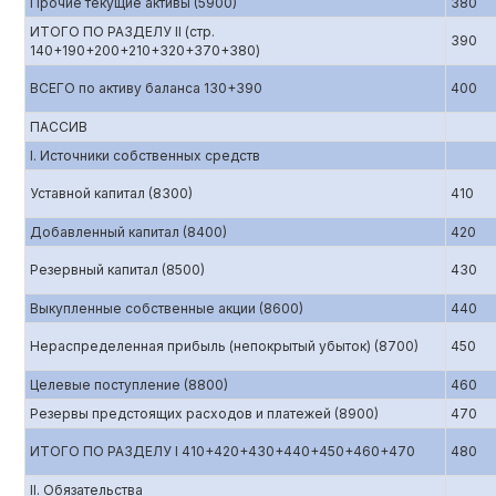
Прочие текущие активы (5900)
380
ИТОГО ПО РАЗДЕЛУ II (стр.
390
140+190+200+210+320+370+380)
ВСЕГО по активу баланса 130+390
400
ПАССИВ
I. Источники собственных средств
Уставной капитал (8300)
410
Добавленный капитал (8400)
420
Резервный капитал (8500)
430
Выкупленные собственные акции (8600)
440
Нераспределенная прибыль (непокрытый убыток) (8700)
450
Целевые поступление (8800)
460
Резервы предстоящих расходов и платежей (8900)
470
ИТОГО ПО РАЗДЕЛУ I 410+420+430+440+450+460+470
480
II. Обязательства