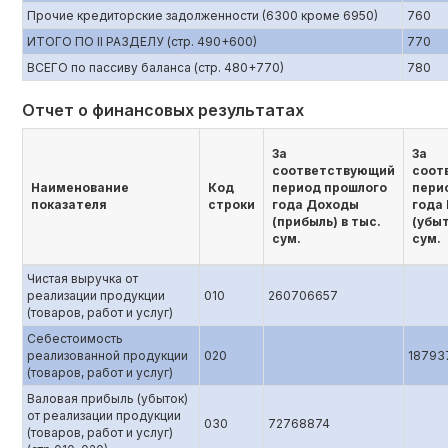
Прочие кредиторские задолженности (6300 кроме 6950)
760
ИТОГО ПО II РАЗДЕЛУ (стр. 490+600)
770
ВСЕГО по пассиву баланса (стр. 480+770)
780
Отчет о финансовых результатах
За
За
соответствующий
соот
Наименование
Код
период прошлого
пери
показателя
строки
года Доходы
года
(прибыль) в тыс.
(убыт
сум.
сум.
Чистая выручка от
реализации продукции
010
260706657
(товаров, работ и услуг)
Себестоимость
реализованной продукции
020
18793
(товаров, работ и услуг)
Валовая прибыль (убыток)
от реализации продукции
030
72768874
(товаров, работ и услуг)