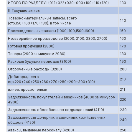
ИТОГО ПО РАЗДЕЛУ I (012+022+030+090+100+110+120)
130
II. Текущие активы
Товарно-материальные запасы, всего
140
(стр.150+160+170+180), в том числе
Производственные запасы (1000,1100,1500,1600)
150
Незавершённое производство (2000, 2100, 2300, 2700)
160
Готовая продукция (2800)
170
Товары (2900 за минусом 2980)
180
Расходы будущих периодов (3100)
190
Отсроченные расходы (3200)
200
Дебиторы, всего
210
стр.220+240+250+260+270+280+290+300+310)
из нее: просроченная
211
Задолженность покупателей и заказчиков (4000 за минусом
220
4900)
Задолженность обособленных подразделений (4110)
230
Задолженность дочерних и зависимых хозяйственных
240
обществ (4120)
Авансы, выданные персоналу (4200)
250