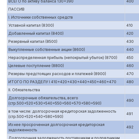
ВСЕГО по активу баланса 130+390
400
ПАССИВ
I. Источники собственных средств
Уставной капитал (8300)
410
Добавленный капитал (8400)
420
Резервный капитал (8500)
430
Выкупленные собственные акции (8600)
440
Нераспределенная прибыль (непокрытый убыток) (8700)
450
Целевые поступление (8800)
460
Резервы предстоящих расходов и платежей (8900)
470
ИТОГО ПО РАЗДЕЛУ I 410+420+430+440+450+460+470
480
II. Обязательства
Долгосрочные обязательства, всего
490
(стр.500+520+530+540+550+560+570+580+590)
в том числе: долгосрочная кредиторская задолженность
491
(стр.500+520+540+580+590)
Из нее просроченная долгосрочная кредиторская
492
задолженность
Долгосрочная эадолженость поставщикам и подрядчикам