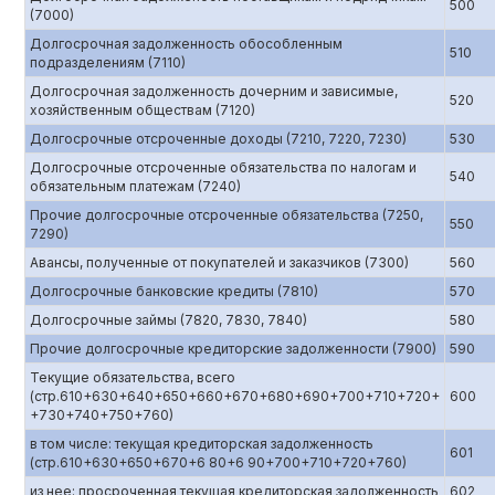
500
(7000)
Долгосрочная задолженность обособленным
510
подразделениям (7110)
Долгосрочная задолженность дочерним и зависимые,
520
хозяйственным обществам (7120)
Долгосрочные отсроченные доходы (7210, 7220, 7230)
530
Долгосрочные отсроченные обязательства по налогам и
540
обязательным платежам (7240)
Прочие долгосрочные отсроченные обязательства (7250,
550
7290)
Авансы, полученные от покупателей и заказчиков (7300)
560
Долгосрочные банковские кредиты (7810)
570
Долгосрочные займы (7820, 7830, 7840)
580
Прочие долгосрочные кредиторские задолженности (7900)
590
Текущие обязательства, всего
(стр.610+630+640+650+660+670+680+690+700+710+720+
600
+730+740+750+760)
в том числе: текущая кредиторская задолженность
601
(стр.610+630+650+670+6 80+6 90+700+710+720+760)
из нее: просроченная текущая кредиторская задолженность
602