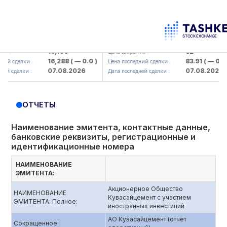
maliq KMK> AJ)
KFSK (<Kafolat sug'urta kompaniyas
16,100
82
Цена закрытия :
16,288
( — 0.0 )
83.91
( — 0.0 )
сделки :
Цена последний сделки :
07.08.2026
07.08.2026
делки :
Дата последней сделки :
ОТЧЕТЫ
Наименование эмитента, контактные данные,
банковские реквизиты, регистрационные и
идентификационные номера
НАИМЕНОВАНИЕ
ЭМИТЕНТА:
Акционерное Общество
НАИМЕНОВАНИЕ
Кувасайцемент с участием
ЭМИТЕНТА: Полное:
иностранных инвестиций
АО Кувасайцемент (отчет
Сокращенное: