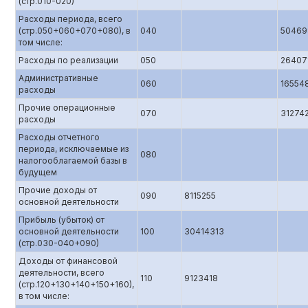
(стр.010-020)
Расходы периода, всего
(стр.050+060+070+080), в
040
50469
том числе:
Расходы по реализации
050
26407
Административные
060
16554
расходы
Прочие операционные
070
31274
расходы
Расходы отчетного
периода, исключаемые из
080
налогооблагаемой базы в
будущем
Прочие доходы от
090
8115255
основной деятельности
Прибыль (убыток) от
основной деятельности
100
30414313
(стр.0З0-040+090)
Доходы от финансовой
деятельности, всего
110
9123418
(стр.120+130+140+150+160),
в том числе: