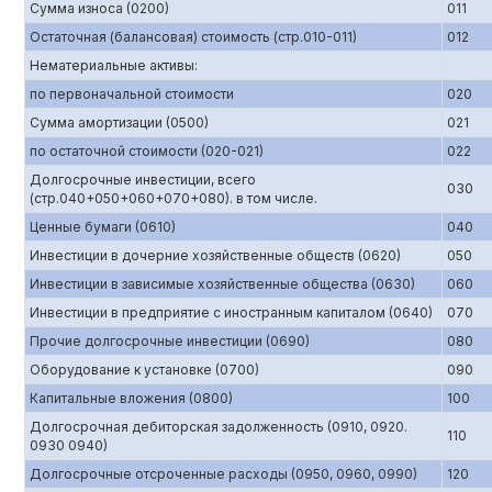
Сумма износа (0200)
011
Остаточная (балансовая) стоимость (стр.010-011)
012
Нематериальные активы:
по первоначальной стоимости
020
Сумма амортизации (0500)
021
по остаточной стоимости (020-021)
022
Долгосрочные инвестиции, всего
030
(стр.040+050+060+070+080). в том числе.
Ценные бумаги (0610)
040
Инвестиции в дочерние хозяйственные обществ (0620)
050
Инвестиции в зависимые хозяйственные общества (0630)
060
Инвестиции в предприятие с иностранным капиталом (0640)
070
Прочие долгосрочные инвестиции (0690)
080
Оборудование к установке (0700)
090
Капитальные вложения (0800)
100
Долгосрочная дебиторская задолженность (0910, 0920.
110
0930 0940)
Долгосрочные отсроченные расходы (0950, 0960, 0990)
120