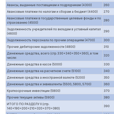
Авансы, выданные поставщикам и подрядчикам (4300)
260
Авансовые платежи по налогам и сборам а бюджет (4400)
270
Авансовые платежи в государственные целевые фонды и по
280
страхованию (4500)
Задолженность учредителей по вкладам в уставный капитал
290
(4600)
Задолженность персонала по прочим операциям (4700)
300
Прочие дебиторские задолженности (4800)
310
Денежные средства, всего (стр.330+340+350+360), в том
320
числе:
Денежные средства в кассе (5000)
330
Денежные средства на расчетном счете (5100)
340
Денежные средства а иностранной валюте (5200)
350
Денежные средства и эквиваленты (5500, 5800, 5700)
360
Краткосрочные инвестиции (5800)
370
Прочие текущие активы (5900)
380
ИТОГО ПО РАЗДЕЛУ II (стр.
390
140+190+200+210+320+370+380)