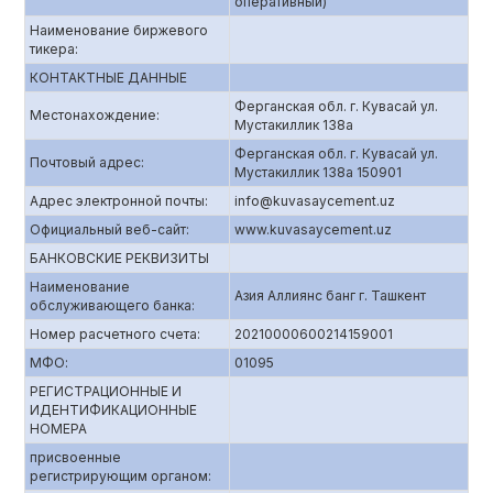
оперативный)
Наименование биржевого
тикера:
КОНТАКТНЫЕ ДАННЫЕ
Ферганская обл. г. Кувасай ул.
Местонахождение:
Мустакиллик 138а
Ферганская обл. г. Кувасай ул.
Почтовый адрес:
Мустакиллик 138а 150901
Адрес электронной почты:
info@kuvasaycement.uz
Официальный веб-сайт:
www.kuvasaycement.uz
БАНКОВСКИЕ РЕКВИЗИТЫ
Наименование
Азия Аллиянс банг г. Ташкент
обслуживающего банка:
Номер расчетного счета:
20210000600214159001
МФО:
01095
РЕГИСТРАЦИОННЫЕ И
ИДЕНТИФИКАЦИОННЫЕ
НОМЕРА
присвоенные
регистрирующим органом: