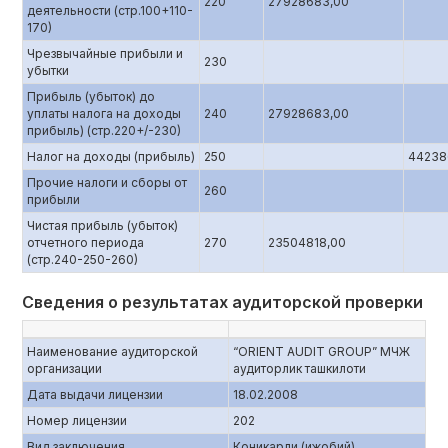
220
27928683,00
деятельности (стр.100+110-
170)
Чрезвычайные прибыли и
230
убытки
Прибыль (убыток) до
уплаты налога на доходы
240
27928683,00
прибыль) (стр.220+/-230)
Налог на доходы (прибыль)
250
44238
Прочие налоги и сборы от
260
прибыли
Чистая прибыль (убыток)
отчетного периода
270
23504818,00
(стр.240-250-260)
Сведения о результатах аудиторской проверки
Наименование аудиторской
“ORIENT AUDIT GROUP” МЧЖ
организации
аудиторлик ташкилоти
Дата выдачи лицензии
18.02.2008
Номер лицензии
202
Вид заключения
Коникарли (ижобий)