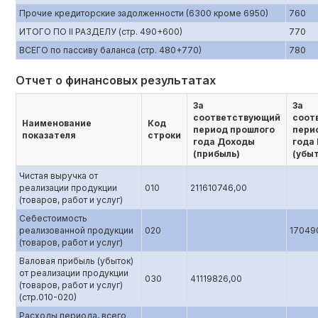
Прочие кредиторские задолженности (6300 кроме 6950)
760
ИТОГО ПО II РАЗДЕЛУ (стр. 490+600)
770
ВСЕГО по пассиву баланса (стр. 480+770)
780
Отчет о финансовых результатах
За
За
соответствующий
соот
Наименование
Код
период прошлого
пери
показателя
строки
года Доходы
года
(прибыль)
(убы
Чистая выручка от
реализации продукции
010
211610746,00
(товаров, работ и услуг)
Себестоимость
реализованной продукции
020
17049
(товаров, работ и услуг)
Валовая прибыль (убыток)
от реализации продукции
030
41119826,00
(товаров, работ и услуг)
(стр.010-020)
Расходы периода, всего