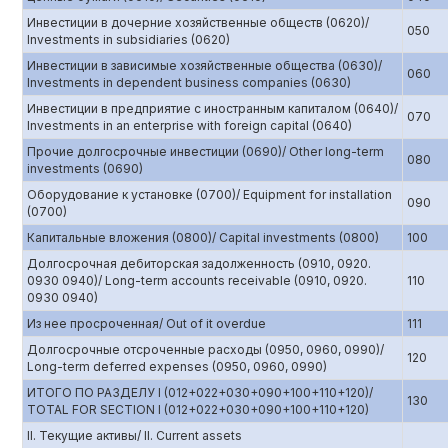
Инвестиции в дочерние хозяйственные обществ (0620)/
050
Investments in subsidiaries (0620)
Инвестиции в зависимые хозяйственные общества (0630)/
060
Investments in dependent business companies (0630)
Инвестиции в предприятие с иностранным капиталом (0640)/
070
Investments in an enterprise with foreign capital (0640)
Прочие долгосрочные инвестиции (0690)/ Other long-term
080
investments (0690)
Оборудование к установке (0700)/ Equipment for installation
090
(0700)
Капитальные вложения (0800)/ Capital investments (0800)
100
Долгосрочная дебиторская задолженность (0910, 0920.
0930 0940)/ Long-term accounts receivable (0910, 0920.
110
0930 0940)
Из нее просроченная/ Out of it overdue
111
Долгосрочные отсроченные расходы (0950, 0960, 0990)/
120
Long-term deferred expenses (0950, 0960, 0990)
ИТОГО ПО РАЗДЕЛУ I (012+022+030+090+100+110+120)/
130
TOTAL FOR SECTION I (012+022+030+090+100+110+120)
II. Текущие активы/ II. Current assets