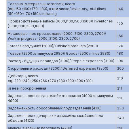
Товарно-материальные запасы, всего
(стр.150+160+170+180), в том числе/ Inventory, total (lines
140
150+160+170+180), including
Производственные запасы (1000,1100,1500,1600)/ Inventories
150
(1000,1100,1500,1600)
Незавершённое производство (2000, 2100, 2300, 2700)/
160
Work in progress (2000, 2100, 2300, 2700)
Готовая продукция (2800)/ Finished products (2800)
170
Товары (2900 за минусом 2980)/ Goods (2900 minus 2980)
180
Расходы будущих периодов (3100)/ Prepaid expenses (3100)
190
Отсроченные расходы (3200)/ Deferred expenses (3200)
200
Дебиторы, всего
210
стр.220+240+250+260+270+280+290+300+310)
из нее: просроченная
211
Задолженность покупателей и заказчиков (4000 за минусом
220
4900)
Задолженность обособленных подразделений (4110)
230
Задолженность дочерних и зависимых хозяйственных
240
обществ (4120)
Авансы, выданные персоналу (4200)
250