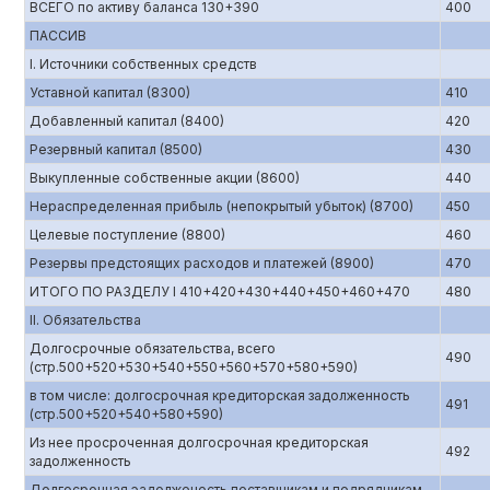
ВСЕГО по активу баланса 130+390
400
ПАССИВ
I. Источники собственных средств
Уставной капитал (8300)
410
Добавленный капитал (8400)
420
Резервный капитал (8500)
430
Выкупленные собственные акции (8600)
440
Нераспределенная прибыль (непокрытый убыток) (8700)
450
Целевые поступление (8800)
460
Резервы предстоящих расходов и платежей (8900)
470
ИТОГО ПО РАЗДЕЛУ I 410+420+430+440+450+460+470
480
II. Обязательства
Долгосрочные обязательства, всего
490
(стр.500+520+530+540+550+560+570+580+590)
в том числе: долгосрочная кредиторская задолженность
491
(стр.500+520+540+580+590)
Из нее просроченная долгосрочная кредиторская
492
задолженность
Долгосрочная эадолженость поставщикам и подрядчикам