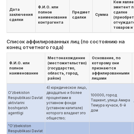
Кем являе
Ф.И.О. или
эмитент п
Дата
полное
Предмет
сделке
заключения
Сумма
наименование
сделки
(приобре
сделки
контрагента
отчуждат
товаров и 
Список аффилированных лиц (по состоянию на
конец отчетного года)
Местонахождение
Основание, по
Ф.И.О. или
(местожительство)
которому они
полное
(государство,
признаются
наименование
область, город,
аффилированными
район)
лицами
4) юридическое лицо,
O'zbekiston
двадцатью и более
100000, город
Respublikasi Davlat
процентами в
Ташкент, улица Амира
aktivlarini
уставном фонде
Темура кучаси, 6-й
boshqarish
(уставном капитале)
дом
agentligi
которого владеет это
общество;
"O'zbekiston
Respublikasi Davlat