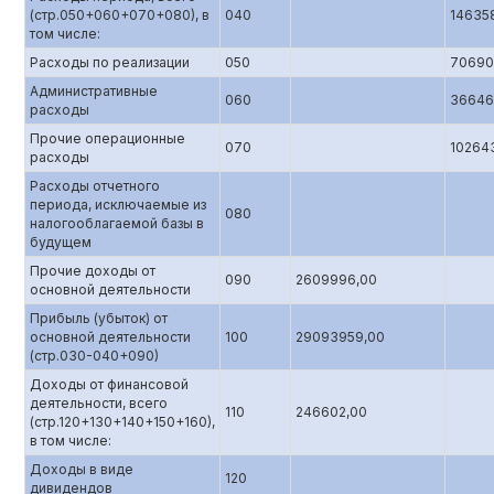
(стр.050+060+070+080), в
040
14635
том числе:
Расходы по реализации
050
70690
Административные
060
36646
расходы
Прочие операционные
070
10264
расходы
Расходы отчетного
периода, исключаемые из
080
налогооблагаемой базы в
будущем
Прочие доходы от
090
2609996,00
основной деятельности
Прибыль (убыток) от
основной деятельности
100
29093959,00
(стр.0З0-040+090)
Доходы от финансовой
деятельности, всего
110
246602,00
(стр.120+130+140+150+160),
в том числе:
Доходы в виде
120
дивидендов