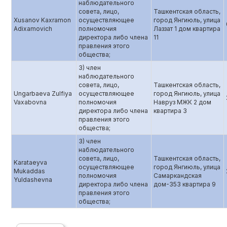
наблюдательного
совета, лицо,
Ташкентская область,
Xusanov Kaxramon
осуществляющее
город Янгиюль, улица
Adixamovich
полномочия
Лаззат 1 дом квартира
директора либо члена
11
правления этого
общества;
3) член
наблюдательного
совета, лицо,
Ташкентская область,
Ungarbaeva Zulfiya
осуществляющее
город Янгиюль, улица
Vaxabovna
полномочия
Навруз МЖК 2 дом
директора либо члена
квартира 3
правления этого
общества;
3) член
наблюдательного
совета, лицо,
Ташкентская область,
Karataeyva
осуществляющее
город Янгиюль, улица
Mukaddas
полномочия
Самаркандская
Yuldashevna
директора либо члена
дом-353 квартира 9
правления этого
общества;