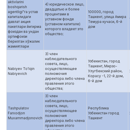
aktivlarini
4) юридическое лицо,
boshqarish
двадцатью и более
agentligi"га устав
100000, город
процентами в
капиталидаги
Ташкент, улица Амира
уставном фонде
давлат акция
Темура кучаси, 6-й
(уставном капитале)
пакетлари йигирма
дом
которого владеет это
фоиздан ва ундан
общество;
ортиқ фоизи
берилган хўжалик
жамиятлари
3) член
наблюдательного
Узбекистан, город
совета, лицо,
Ташкент, Мирзо-
Nabiyev To'lqin
осуществляющее
Улугбекский район,
Nabiyevich
полномочия
Корасу -1, 22-й дом,
директора либо члена
6-й дом
правления этого
общества;
3) член
наблюдательного
совета, лицо,
Tashpulatov
Республика
осуществляющее
Farxodjon
Узбекистан город
полномочия
Muxammadjonovich
Ташкент
директора либо члена
правления этого