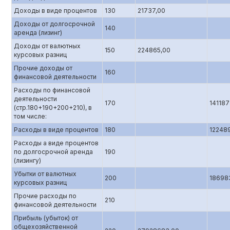
Доходы в виде процентов
130
21737,00
Доходы от долгосрочной
140
аренда (лизинг)
Доходы от валютных
150
224865,00
курсовых разниц
Прочие доходы от
160
финансовой деятельности
Расходы по финансовой
деятельности
170
141187
(стр.180+190+200+210), в
том числе:
Расходы в виде процентов
180
12248
Расходы а виде процентов
по долгосрочной аренда
190
(лизингу)
Убытки от валютных
200
18698
курсовых разниц
Прочие расходы по
210
финансовой деятельности
Прибыль (убыток) от
общехозяйственной