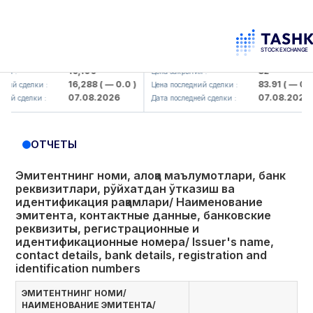
aliq KMK> AJ)
KFSK (<Kafolat sug'urta kompaniyasi
16,100
82
Цена закрытия :
16,288
( — 0.0 )
83.91
( — 0.0 )
елки :
Цена последний сделки :
07.08.2026
07.08.2026
елки :
Дата последней сделки :
ОТЧЕТЫ
Эмитентнинг номи, алоқа маълумотлари, банк
реквизитлари, рўйхатдан ўтказиш ва
идентификация рақамлари/ Наименование
эмитента, контактные данные, банковские
реквизиты, регистрационные и
идентификационные номера/ Issuer's name,
contact details, bank details, registration and
identification numbers
ЭМИТЕНТНИНГ НОМИ/
НАИМЕНОВАНИЕ ЭМИТЕНТА/