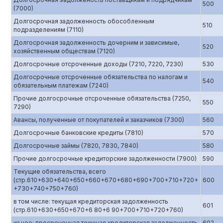
500
(7000)
Долгосрочная задолженность обособленным
510
подразделениям (7110)
Долгосрочная задолженность дочерним и зависимые,
520
хозяйственным обществам (7120)
Долгосрочные отсроченные доходы (7210, 7220, 7230)
530
Долгосрочные отсроченные обязательства по налогам и
540
обязательным платежам (7240)
Прочие долгосрочные отсроченные обязательства (7250,
550
7290)
Авансы, полученные от покупателей и заказчиков (7300)
560
Долгосрочные банковские кредиты (7810)
570
Долгосрочные займы (7820, 7830, 7840)
580
Прочие долгосрочные кредиторские задолженности (7900)
590
Текущие обязательства, всего
(стр.610+630+640+650+660+670+680+690+700+710+720+
600
+730+740+750+760)
в том числе: текущая кредиторская задолженность
601
(стр.610+630+650+670+6 80+6 90+700+710+720+760)
из нее: просроченная текущая кредиторская задолженность
602