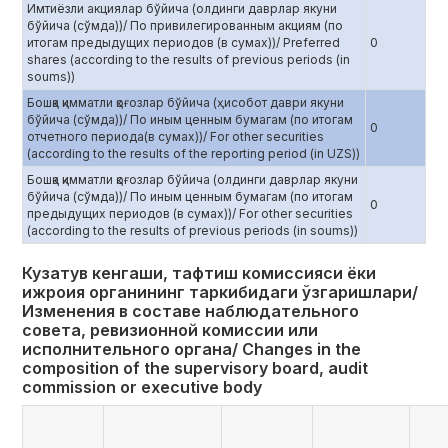
Имтиёзли акциялар бўйича (олдинги даврлар якуни
бўйича (сўмда))/ По привилегированным акциям (по
итогам предыдущих периодов (в сумах))/ Preferred
0
shares (according to the results of previous periods (in
soums))
Бошқа қимматли қоғозлар бўйича (ҳисобот даври якуни
бўйича (сўмда))/ По иным ценным бумагам (по итогам
0
отчетного периода(в сумах))/ For other securities
(according to the results of the reporting period (in UZS))
Бошқа қимматли қоғозлар бўйича (олдинги даврлар якуни
бўйича (сўмда))/ По иным ценным бумагам (по итогам
0
предыдущих периодов (в сумах))/ For other securities
(according to the results of previous periods (in soums))
Кузатув кенгаши, тафтиш комиссияси ёки
ижроия органининг таркибидаги ўзгаришлари/
Изменения в составе наблюдательного
совета, ревизионной комиссии или
исполнительного органа/ Сhanges in the
composition of the supervisory board, audit
commission or executive body