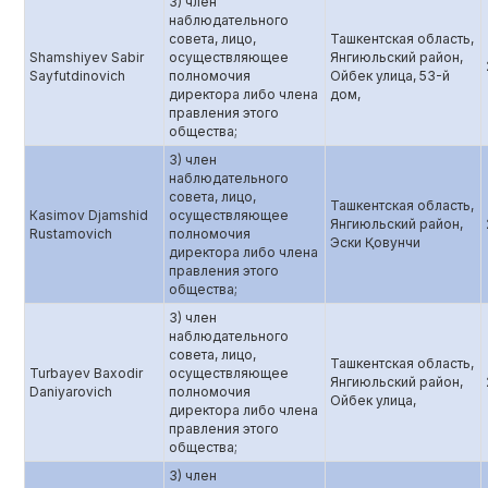
3) член
наблюдательного
совета, лицо,
Ташкентская область,
Shamshiyev Sabir
осуществляющее
Янгиюльский район,
Sayfutdinovich
полномочия
Ойбек улица, 53-й
директора либо члена
дом,
правления этого
общества;
3) член
наблюдательного
совета, лицо,
Ташкентская область,
Каsimov Djamshid
осуществляющее
Янгиюльский район,
Rustamovich
полномочия
Эски Қовунчи
директора либо члена
правления этого
общества;
3) член
наблюдательного
совета, лицо,
Ташкентская область,
Turbayev Baxodir
осуществляющее
Янгиюльский район,
Daniyarovich
полномочия
Ойбек улица,
директора либо члена
правления этого
общества;
3) член