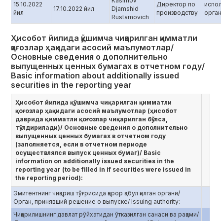
Kasimov
15.10.2022
Директор по
испо
17.10.2022 йил
Djamshid
йил
производству
орга
Rustamovich
Ҳисобот йилида қўшимча чиқарилган қимматли
қоғозлар ҳақидаги асосий маълумотлар/
Основные сведения о дополнительно
выпущенных ценных бумагах в отчетном году/
Basic information about additionally issued
securities in the reporting year
Ҳисобот йилида қўшимча чиқарилган қимматли
қоғозлар ҳақидаги асосий маълумотлар (ҳисобот
даврида қимматли қоғозлар чиқарилган бўлса,
тўлдирилади)/ Основные сведения о дополнительно
выпущенных ценных бумагах в отчетном году
(заполняется, если в отчетном периоде
осуществлялся выпуск ценных бумаг)/ Basic
information on additionally issued securities in the
reporting year (to be filled in if securities were issued in
the reporting period):
Эмитентнинг чиқариш тўғрисида қарор қабул қилган органи/
Орган, принявший решение о выпуске/ Issuing authority:
Чиқарилишнинг давлат рўйхатидан ўтказилган санаси ва рақами/