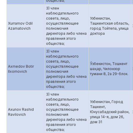
общества;
3) член
наблюдательного
совета, лицо,
Узбекистан,
Xurramov Odil
осуществляющее
Ташкентская область,
Azamatovich
полномочия
город Тойтепа, улица
директора либо члена
доктора
правления этого
общества;
3) член
наблюдательного
совета, лицо,
Ўзбекистон, Тошкент
Axmedov Botir
осуществляющее
шаҳар, Чилонзор
Ilxomovich
полномочия
тумани 8, 2а 29-блок.
директора либо члена
правления этого
общества;
3) член
наблюдательного
Узбекистан, Город
совета, лицо,
Ташкент,
Axunov Rashid
осуществляющее
Юнусабадский район,
Ravilovich
полномочия
улица 14-я, дом 26,
директора либо члена
дом 31
правления этого
общества;