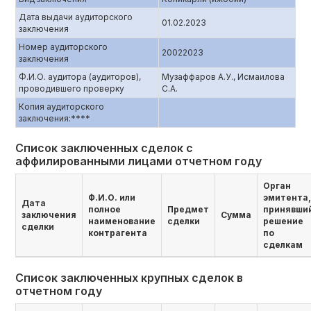
Дата выдачи аудиторского
01.02.2023
заключения
Номер аудиторского
20022023
заключения
Ф.И.О. аудитора (аудиторов),
Музаффаров А.У., Исмаилова
проводившего проверку
С.А.
Копия аудиторского
заключения:****
Список заключенных сделок с
аффилированными лицами отчетном году
Орган
Ф.И.О. или
эмитента,
Дата
полное
Предмет
принявши
заключения
Сумма
наименование
сделки
решение
сделки
контрагента
по
сделкам
Список заключенных крупных сделок в
отчетном году