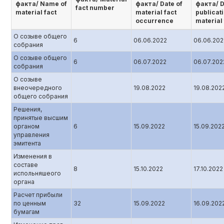
факта/ Name of
факта/ Date of
факта/ D
fact number
material fact
material fact
publicati
occurrence
material 
О созыве общего
6
06.06.2022
06.06.202
собрания
О созыве общего
6
06.07.2022
06.07.202
собрания
О созыве
внеочередного
19.08.2022
19.08.202
общего собрания
Решения,
принятые высшим
органом
6
15.09.2022
15.09.202
управления
эмитента
Изменения в
составе
8
15.10.2022
17.10.2022
испольняшеого
органа
Расчет прибыли
по ценным
32
15.09.2022
16.09.202
бумагам