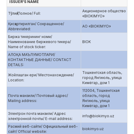
ISSUER'S NAME
Акционерное общество
Тўлиқ/Полное/ Full:
«BIOKIMYO»
Қисқартирилган/ Сокращенное/
АО «BIOKIMYO»
Abbreviated:
Биржа тикерининг номи/
Наименование биржевого тикера/
BIOK
Name of stock ticker:
АЛОҚА МАЪЛУМОТЛАРИ/
КОНТАКТНЫЕ ДАННЫЕ/ CONTACT
DETAILS:
Тошкентская область,
Жойлашган ери/ Местонахождение/
город Янгиюль, улица
Location:
Кимёгар, дом 1
112004, Тошкентская
Почта манзили/ Почтовый адрес/
область, город
Mailing address:
Янгиюль, улица
Кимёгар, дом 1
Электрон почта манзили/ Адрес
info@biokimyo.uz
электронной почты/ E-mail address:
Расмий веб-сайти/ Официальный веб-
biokimyo.uz
сайт/ Official website: