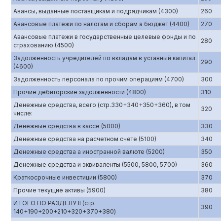
Авансы, выданные поставщикам и подрядчикам (4300)
260
Авансовые платежи по налогам и сборам а бюджет (4400)
270
Авансовые платежи в государственные целевые фонды и по
280
страхованию (4500)
Задолженность учредителей по вкладам в уставный капитал
290
(4600)
Задолженность персонала по прочим операциям (4700)
300
Прочие дебиторские задолженности (4800)
310
Денежные средства, всего (стр.330+340+350+360), в том
320
числе:
Денежные средства в кассе (5000)
330
Денежные средства на расчетном счете (5100)
340
Денежные средства а иностранной валюте (5200)
350
Денежные средства и эквиваленты (5500, 5800, 5700)
360
Краткосрочные инвестиции (5800)
370
Прочие текущие активы (5900)
380
ИТОГО ПО РАЗДЕЛУ II (стр.
390
140+190+200+210+320+370+380)