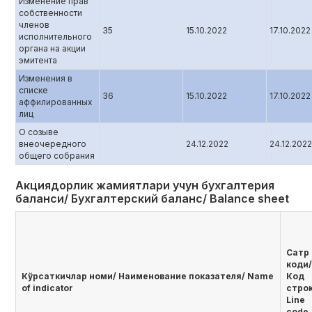
Изменение прав
собственности
членов
35
15.10.2022
17.10.2022
исполнительного
органа на акции
эмитента
Изменения в
списке
36
15.10.2022
17.10.2022
аффилированных
лиц
О созыве
внеочередного
24.12.2022
24.12.2022
общего собрания
Акциядорлик жамиятлари учун бухгалтерия
баланси/ Бухгалтерский баланс/ Balance sheet
Сатр
коди/
Кўрсаткичлар номи/ Наименование показателя/ Name
Код
of indicator
стро
Line
code