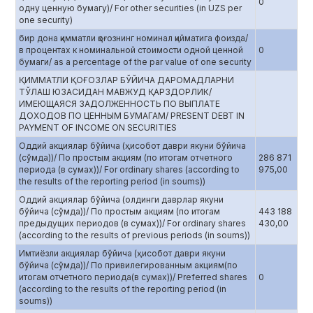
0
одну ценную бумагу)/ For other securities (in UZS per
one security)
бир дона қимматли қоғознинг номинал қийматига фоизда/
в процентах к номинальной стоимости одной ценной
0
бумаги/ as a percentage of the par value of one security
ҚИММАТЛИ ҚОҒОЗЛАР БЎЙИЧА ДАРОМАДЛАРНИ
ТЎЛАШ ЮЗАСИДАН МАВЖУД ҚАРЗДОРЛИК/
ИМЕЮЩАЯСЯ ЗАДОЛЖЕННОСТЬ ПО ВЫПЛАТЕ
ДОХОДОВ ПО ЦЕННЫМ БУМАГАМ/ PRESENT DEBT IN
PAYMENT OF INCOME ON SECURITIES
Оддий акциялар бўйича (ҳисобот даври якуни бўйича
(сўмда))/ По простым акциям (по итогам отчетного
286 871
периода (в сумах))/ For ordinary shares (according to
975,00
the results of the reporting period (in soums))
Оддий акциялар бўйича (олдинги даврлар якуни
бўйича (сўмда))/ По простым акциям (по итогам
443 188
предыдущих периодов (в сумах))/ For ordinary shares
430,00
(according to the results of previous periods (in soums))
Имтиёзли акциялар бўйича (ҳисобот даври якуни
бўйича (сўмда))/ По привилегированным акциям(по
итогам отчетного периода(в сумах))/ Preferred shares
0
(according to the results of the reporting period (in
soums))