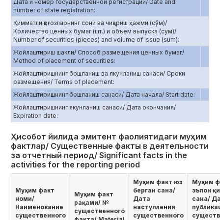
Дата и номер государственной регистрации/ Date and
number of state registration:
Қимматли қоғозларнинг сони ва чиқариш ҳажми (сўм)/
Количество ценных бумаг (шт.) и объем выпуска (сум)/
Number of securities (pieces) and volume of issue (sum):
Жойлаштириш шакли/ Способ размещения ценных бумаг/
Method of placement of securities:
Жойлаштиришнинг бошланиш ва якунланиш санаси/ Сроки
размещения/ Terms of placement:
Жойлаштиришнинг бошланиш санаси/ Дата начала/ Start date:
Жойлаштиришнинг якунланиш санаси/ Дата окончания/
Еxpiration date:
Ҳисобот йилида эмитент фаолиятидаги муҳим
фактлар/ Существенные факты в деятельности
за отчетный период/ Significant facts in the
activities for the reporting period
Муҳим факт юз
Муҳим ф
Муҳим факт
берган сана/
эълон қ
Муҳим факт
номи/
Дата
сана/ Д
рақами/ №
Наименование
наступления
публика
существенного
существенного
существенного
существ
факта/ Мaterial