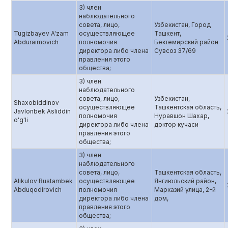
3) член
наблюдательного
совета, лицо,
Узбекистан, Город
Tugizbayev A'zam
осуществляющее
Ташкент,
Abduraimovich
полномочия
Бектемирский район
директора либо члена
Сувсоз 37/69
правления этого
общества;
3) член
наблюдательного
совета, лицо,
Узбекистан,
Shaxobiddinov
осуществляющее
Ташкентская область,
Javlonbek Asliddin
полномочия
Нуравшон Шахар,
o'g'li
директора либо члена
доктор кучаси
правления этого
общества;
3) член
наблюдательного
совета, лицо,
Ташкентская область,
Alikulov Rustambek
осуществляющее
Янгиюльский район,
Abduqodirovich
полномочия
Марказий улица, 2-й
директора либо члена
дом,
правления этого
общества;