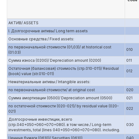
АКТИВ/ ASSETS
I. Долгосрочные активы/ Long term assets
Основные средства:/ Fixed assets:
по первоначальной стоимости (01,03)/ at historical cost
010
(01.03)
Сумма износа (0200)/ Depreciation amount (0200)
011
Остаточная (балансовая) стоимость (стр.010-011)/ Residual
012
(book) value (str.010-011)
Нематериальные активы:/ Intangible assets:
по первоначальной стоимости/ at original cost
020
Сумма амортизации (0500)/ Depreciation amount (0500)
021
по остаточной стоимости (020-021)/ by residual value (020-
022
021)
Долгосрочные инвестиции, всего
(стр.040+050+060+070+080). в том числе./ Long-term
030
investments, total (lines 040+050+060+070+080). including.
Ценные бумаги (0610)/ Securities (0610)
040