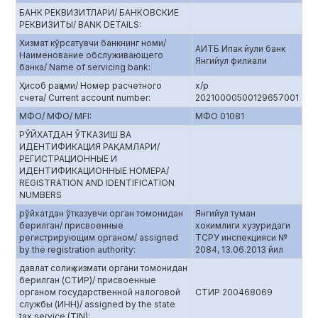
БАНК РЕКВИЗИТЛАРИ/ БАНКОВСКИЕ
РЕКВИЗИТЫ/ BANK DETAILS:
Хизмат кўрсатувчи банкнинг номи/
АИТБ Ипак йули банк
Наименование обслуживающего
Янгийул филиали
банка/ Name of servicing bank:
Ҳисоб рақами/ Номер расчетного
х/р
счета/ Current account number:
20210000500129657001
МФО/ МФО/ MFI:
МФО 01081
РЎЙХАТДАН ЎТКАЗИШ ВА
ИДЕНТИФИКАЦИЯ РАҚАМЛАРИ/
РЕГИСТРАЦИОННЫЕ И
ИДЕНТИФИКАЦИОННЫЕ НОМЕРА/
REGISTRATION AND IDENTIFICATION
NUMBERS
рўйхатдан ўтказувчи орган томонидан
Янгийул туман
берилган/ присвоенные
хокимлиги хузуридаги
регистрирующим органом/ assigned
ТСРУ инспекцияси №
by the registration authority:
2084, 13.06.2013 йил
давлат солиқ хизмати органи томонидан
берилган (СТИР)/ присвоенные
органом государственной налоговой
СТИР 200468069
службы (ИНН)/ assigned by the state
tax service (TIN):