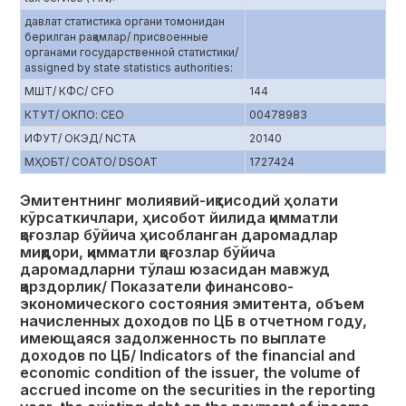
давлат статистика органи томонидан
берилган рақамлар/ присвоенные
органами государственной статистики/
assigned by state statistics authorities:
МШТ/ КФС/ CFO
144
КТУТ/ ОКПО: CEO
00478983
ИФУТ/ ОКЭД/ NCTA
20140
МҲОБТ/ СОАТО/ DSOAT
1727424
Эмитентнинг молиявий-иқтисодий ҳолати
кўрсаткичлари, ҳисобот йилида қимматли
қоғозлар бўйича ҳисобланган даромадлар
миқдори, қимматли қоғозлар бўйича
даромадларни тўлаш юзасидан мавжуд
қарздорлик/ Показатели финансово-
экономического состояния эмитента, объем
начисленных доходов по ЦБ в отчетном году,
имеющаяся задолженность по выплате
доходов по ЦБ/ Indicators of the financial and
economic condition of the issuer, the volume of
accrued income on the securities in the reporting