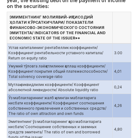
year, the existing debt on the payment of income
on the securities:
ЭМИМЕНТНИНГ МОЛИЯВИЙ-ИҚТИСОДИЙ
ҲОЛАТИ КЎРСАТКИЧЛАРИ/ ПОКАЗАТЕЛИ
ФИНАНСОВО-ЭКОНОМИЧЕСКОГО СОСТОЯНИЯ
ЭМИТЕНТА/ INDICATORS OF THE FINANCIAL AND
ECONOMIC STATE OF THE ISSUER**
Устав капиталининг рентабеллик коэффициенти/
Коэффициент рентабельности уставного капитала/
3.00
Return on equity ratio
Умумий тўловга лаёқатлиликни қоплаш коэффициенти/
Коэффициент покрытия общий платежеспособности/
4,01
Total solvency coverage ratio
Мутлақ ликвидлилик коэффициенти/ Коэффициент
0,24
абсолютной ликвидности/ Absolute liquidity ratio
Ўз маблағларининг жалб қилинган маблағларига
нисбати коэффициенти/ Коэффициент соотношения
4,26
собственного привлечения и собственных средств/
The ratio of own attraction and own funds
Эмитентнинг ўз маблағларининг қарз маблағларига
нисбати/ Соотношение собственных и заемных
4,80
средств эмитента/ The ratio of own and borrowed
funds of the issuer