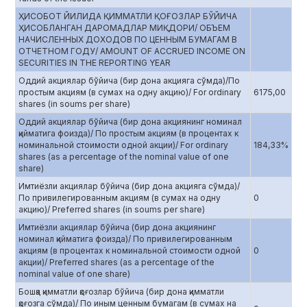
ҲИСОБОТ ЙИЛИДА ҚИММАТЛИ ҚОҒОЗЛАР БЎЙИЧА
ҲИСОБЛАНГАН ДАРОМАДЛАР МИҚДОРИ/ ОБЪЕМ
НАЧИСЛЕННЫХ ДОХОДОВ ПО ЦЕННЫМ БУМАГАМ В
ОТЧЕТНОМ ГОДУ/ AMOUNT OF ACCRUED INCOME ON
SECURITIES IN THE REPORTING YEAR
Оддий акциялар бўйича (бир дона акцияга сўмда)/По
простым акциям (в сумах на одну акцию)/ For ordinary
6175,00
shares (in soums per share)
Оддий акциялар бўйича (бир дона акциянинг номинал
қийматига фоизда)/ По простым акциям (в процентах к
номинальной стоимости одной акции)/ For ordinary
184,33%
shares (as a percentage of the nominal value of one
share)
Имтиёзли акциялар бўйича (бир дона акцияга сўмда)/
По привилегированным акциям (в сумах на одну
0
акцию)/ Preferred shares (in soums per share)
Имтиёзли акциялар бўйича (бир дона акциянинг
номинал қийматига фоизда)/ По привилегированным
акциям (в процентах к номинальной стоимости одной
0
акции)/ Preferred shares (as a percentage of the
nominal value of one share)
Бошқа қимматли қоғозлар бўйича (бир дона қимматли
қоғозга сўмда)/ По иным ценным бумагам (в сумах на