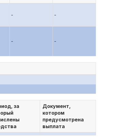
-
-
-
-
иод, за
Документ,
торый
котором
числены
предусмотрена
едства
выплата