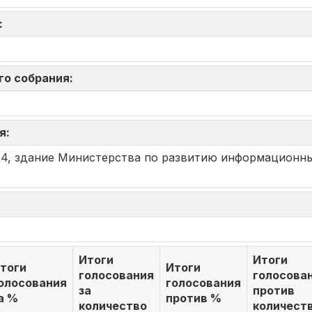
я:
го собрания:
ия:
, 4, здание Министерства по развитию информационн
Итоги
Итоги
тоги
Итоги
голосования
голосова
олосования
голосования
за
против
а %
против %
количество
количест