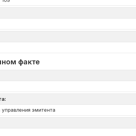
 109
нном факте
та:
 управления эмитента