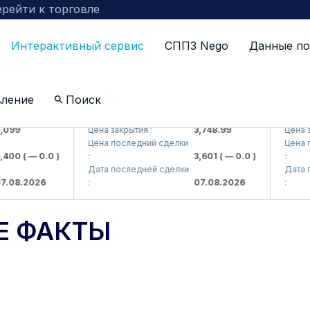
рейти к торговле
Интерактивный сервис
СППЗ Nego
Данные по
вление
Поиск
 AJ)
UZMKP (<O'zmetkombinat> AJ)
KVTS (<
99
Цена закрытия :
3,748.99
Цена зак
Цена последний сделки
Цена по
00
( — 0.0 )
:
3,601
( — 0.0 )
:
Дата последней сделки
Дата по
08.2026
:
07.08.2026
:
Е ФАКТЫ