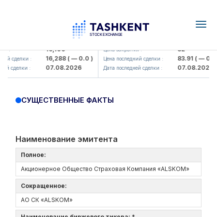
Togg
navig
Olmaliq KMK> AJ)
KFSK (<Kafolat sug'urta kompaniy
16,100
82
я :
Цена закрытия :
16,288
( — 0.0 )
83.91
( — 0.0 )
ий сделки :
Цена последний сделки :
07.08.2026
07.08.2026
ей сделки :
Дата последней сделки :
СУЩЕСТВЕННЫЕ ФАКТЫ
Наименование эмитента
Полное:
Акционерное Общество Страховая Компания «ALSKOM»
Сокращенное:
АО СК «ALSKOM»
Наименование биржевого тикера: *