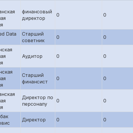
анская
финансовый
0
0
ая
директор
ия
ed Data
Старший
0
0
советник
нская
ая
Аудитор
0
0
ия
нская
Старший
ая
0
0
финансист
ия
анская
Директор по
ая
0
0
персоналу
ия
бак
Директор
0
0
рвис