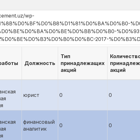
cement.uz/wp-
%92%D1%8B%D0%BF%D0%B8%D1%81%D0%BA%D0%B0-%
%D0%BE%D0%BA%D0%BE%D0%BB%D0%B0-%D0%93
%D0%BE%D0%B3%D0%B0%D0%BC-2017-%D0%B3%D0
Тип
Количеств
работы
Должность
принадлежащих
принадле
акций
акций
анская
юрист
0
0
ая
ия
анская
финансовый
0
0
ая
аналитик
ия