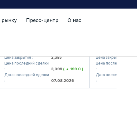
 рынку
Пресс-центр
О нас
VTS (<Kvarts> AJ)
QZSM (<Qizilqumsemen
на закрытия :
2,385
Цена закрытия :
1
ена последний сделки
Цена последний сделки
3,099
( ▲ 199.0 )
:
1
ата последней сделки
Дата последней сделки
07.08.2026
:
0