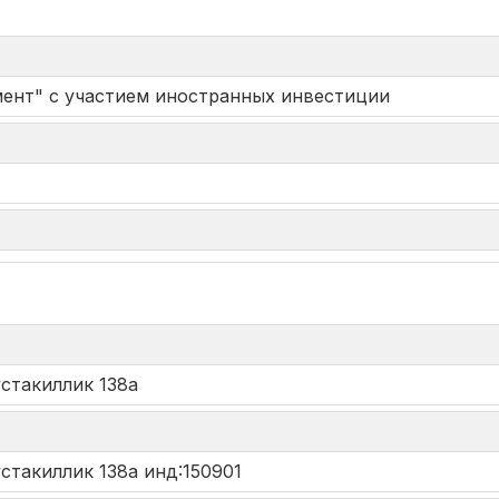
ент" с участием иностранных инвестиции
*
устакиллик 138а
устакиллик 138а инд:150901