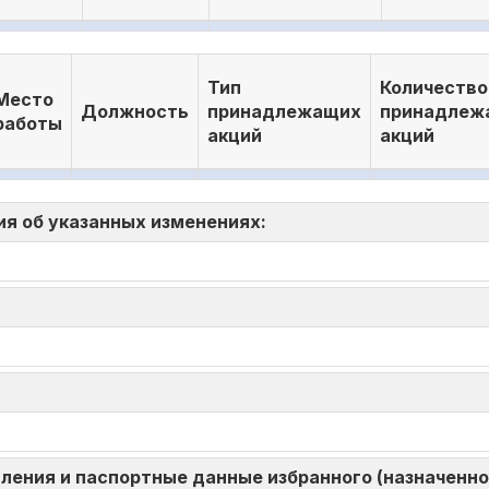
Тип
Количество
Место
Должность
принадлежащих
принадлеж
работы
акций
акций
ия об указанных изменениях:
ления и паспортные данные избранного (назначенног