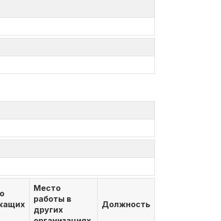
Место
о
работы в
жащих
Должность
других
организациях