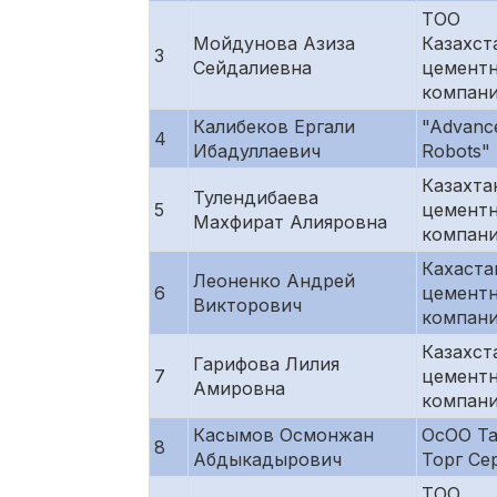
ТОО
Мойдунова Азиза
Казахст
3
Сейдалиевна
цементн
компан
Калибеков Ергали
"Advanc
4
Ибадуллаевич
Robots"
Казахта
Тулендибаева
5
цементн
Махфират Алияровна
компан
Кахаста
Леоненко Андрей
6
цементн
Викторович
компан
Казахст
Гарифова Лилия
7
цементн
Амировна
компан
Касымов Осмонжан
ОсОО Та
8
Абдыкадырович
Торг Се
ТОО