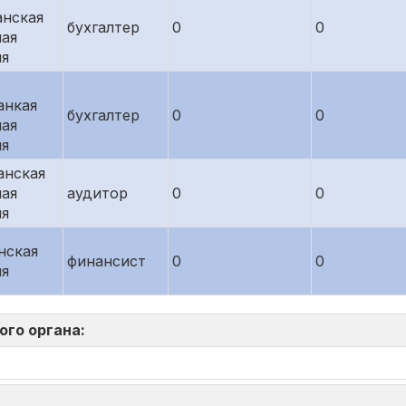
анская
бухгалтер
0
0
ая
ия
анкая
бухгалтер
0
0
ая
ия
анская
ая
аудитор
0
0
ия
нская
финансист
0
0
ия
ого органа: