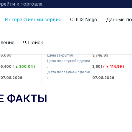
рейти к торговле
Интерактивный сервис
СППЗ Nego
Данные по
вление
Поиск
 AJ)
UZMKP (<O'zmetkombinat> AJ)
K
99
Цена закрытия :
3,748.99
Це
Цена последний сделки
Ц
00
( ▲ 300.04 )
:
3,601
( ▼ 114.99 )
:
Дата последней сделки
Д
08.2026
:
07.08.2026
:
Е ФАКТЫ