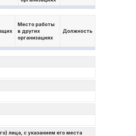
Место работы
ащих
в других
Должность
организациях
о) лица, с указанием его места