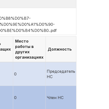
D0%B8%D0%B7-
%D0%9E%D0%A1%D0%90-
%BE%D0%B4%D0%B0..pdf
Место
о
работы в
жащих
Должность
других
организациях
Председатель
0
НС
0
Член НС