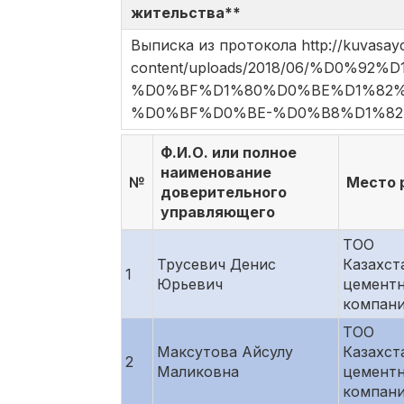
жительства**
Выписка из протокола http://kuvasay
content/uploads/2018/06/%D0
%D0%BF%D1%80%D0%BE%D1%82
%D0%BF%D0%BE-%D0%B8%D1%82
Ф.И.О. или полное
наименование
№
Место 
доверительного
управляющего
ТОО
Трусевич Денис
Казахст
1
Юрьевич
цементн
компан
ТОО
Максутова Айсулу
Казахст
2
Маликовна
цементн
компан