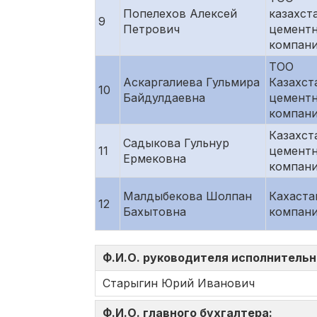
Попелехов Алексей
казахст
9
Петрович
цементн
компан
ТОО
Аскаргалиева Гульмира
Казахст
10
Байдулдаевна
цементн
компан
Казахст
Садыкова Гульнур
11
цементн
Ермековна
компан
Малдыбекова Шолпан
Кахаста
12
Бахытовна
компан
Ф.И.О. руководителя исполнительн
Старыгин Юрий Иванович
Ф.И.О. главного бухгалтера: