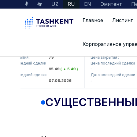
UZ
RU
EN
Эмитент
Пе
Главное
Листинг
Корпоративное упра
KB (<Hamkorbank> ATB)
UZMK (<O'zmetkombinat>
а закрытия :
79
Цена закрытия :
6,0
а последний сделки
Цена последний сделки
95.49
( ▲ 5.49 )
:
6,4
а последней сделки
Дата последней сделки
07.08.2026
:
07.
СУЩЕСТВЕННЫ