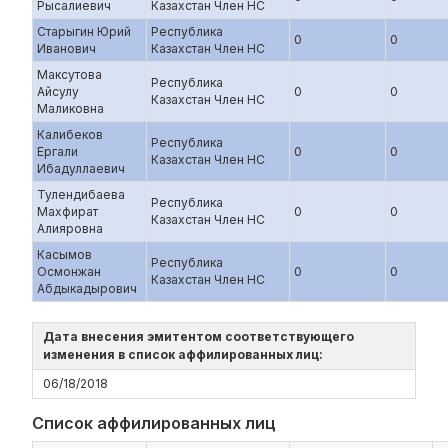
Рысалиевич
Казахстан Член НС
Старыгин Юрий
Республика
0
0
Иванович
Казахстан Член НС
Максутова
Республика
Айсулу
0
0
Казахстан Член НС
Маликовна
Калибеков
Республика
Ергали
0
0
Казахстан Член НС
Ибадуллаевич
Тулендибаева
Республика
Махфират
0
0
Казахстан Член НС
Алияровна
Касымов
Республика
Осмонжан
0
0
Казахстан Член НС
Абдыкадырович
Дата внесения эмитентом соответствующего
изменения в список аффилированных лиц:
06/18/2018
Список аффилированных лиц