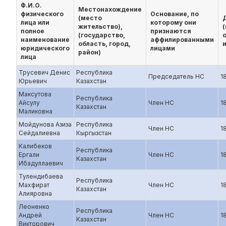
Ф.И.О.
Местонахождение
физического
Основание, по
(место
лица или
которому они
жительство),
полное
признаются
(государство,
наименование
аффилированными
область, город,
и
юридического
лицами
район)
лица
Трусевич Денис
Республика
Председатель НС
1
Юрьевич
Казахстан
Максутова
Республика
Айсулу
Член НС
1
Казахстан
Маликовна
Мойдунова Азиза
Республика
Член НС
1
Сейдалиевна
Кыргызстан
Калибеков
Республика
Ергали
Член НС
1
Казахстан
Ибадуллаевич
Тулендибаева
Республика
Махфират
Член НС
1
Казахстан
Алияровна
Леоненко
Республика
Андрей
Член НС
1
Казахстан
Викторович