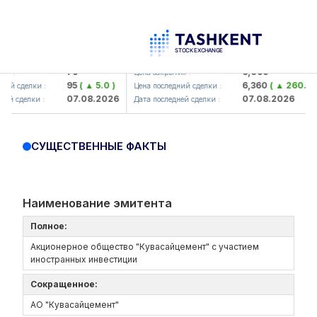
amkorbank> ATB)
UZMK (<O'zmetkombinat> AJ)
79
6,099
 :
Цена закрытия :
95
( ▲ 5.0 )
6,360
( ▲ 260.04 )
й сделки :
Цена последний сделки :
07.08.2026
07.08.2026
й сделки :
Дата последней сделки :
СУЩЕСТВЕННЫЕ ФАКТЫ
Наименование эмитента
Полное:
Акционерное общество "Кувасайцемент" с участием
иностранных инвестиции
Сокращенное:
АО "Кувасайцемент"