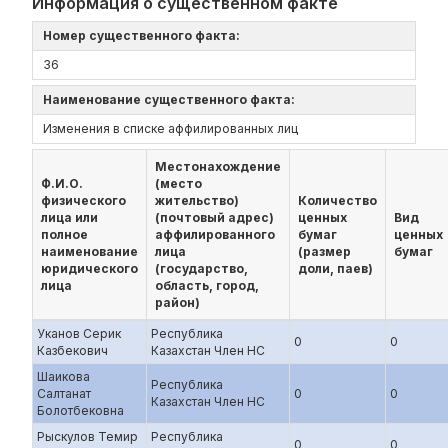
Информация о существенном факте
Номер существенного факта:
36
Наименование существенного факта:
Изменения в списке аффилированных лиц
Местонахождение
Ф.И.О.
(место
физического
жительство)
Количество
лица или
(почтовый адрес)
ценных
Вид
полное
аффилированного
бумаг
ценных
наименование
лица
(размер
бумаг
юридического
(государство,
доли, паев)
лица
область, город,
район)
Уканов Серик
Республика
0
0
Казбекович
Казахстан Член НС
Шаикова
Республика
Салтанат
0
0
Казахстан Член НС
Болотбековна
Рыскулов Темир
Республика
0
0