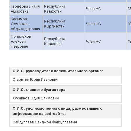
Гарифова Лилия
Республика
Член НС
1
Амировна
Казахстан
Касымов
Республика
Осмонжан
Член НС
1
Кыргызстан
Абдыкадырович
Попелехов
Республика
Алексей
Член НС
1
Казахстан
Петрович
Ф.И.О. руководителя исполнительного органа:
Старыгин Юрий Иванович
Ф.И.О. главного бухгалтера:
Хусаинов Одил Олимович
Ф.И.О. уполномоченного лица, разместившего
информацию на веб-сайте:
Сайдуллаев Саиджон Файзуллаевич