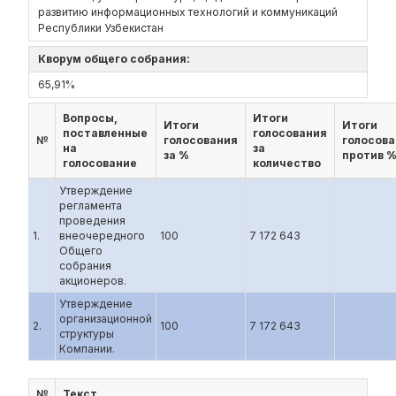
развитию информационных технологий и коммуникаций
Республики Узбекистан
Кворум общего собрания:
65,91%
Вопросы,
Итоги
Итоги
Итоги
поставленные
голосования
№
голосования
голосов
на
за
за %
против 
голосование
количество
Утверждение
регламента
проведения
1.
внеочередного
100
7 172 643
Общего
собрания
акционеров.
Утверждение
организационной
2.
100
7 172 643
структуры
Компании.
№
Текст