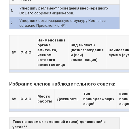
Утвердить регламент проведения внеочередного
1.
Общего собрания акционеров.
Утвердить организационную структуру Компании
2.
согласно Приложению №1.
Наименование
органа
Вид выплаты
эмитента,
(вознаграждения
Начислен
№
Ф.И.О.
членом
и (или)
сумма (су
которого
компенсация)
является лицо
Избрание членов наблюдательного совета:
Тип
Коли
Место
№
Ф.И.О.
Должность
принадлежащих
прин
работы
акций
акци
Текст вносимых изменений и (или) дополнений в
устав**