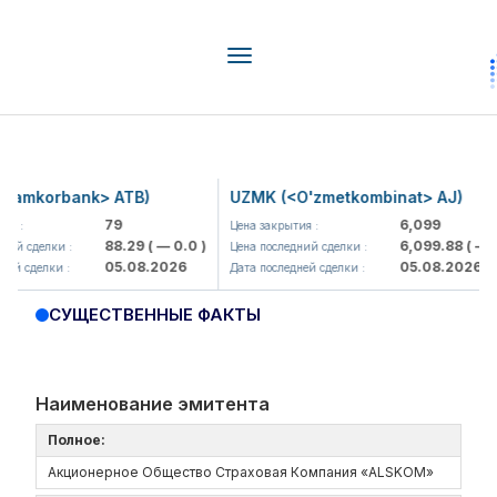
Toggle
navigation
amkorbank> ATB)
UZMK (<O'zmetkombinat> AJ)
79
6,099
 :
Цена закрытия :
88.29
( — 0.0 )
6,099.88
( — 0.0
й сделки :
Цена последний сделки :
05.08.2026
05.08.2026
й сделки :
Дата последней сделки :
СУЩЕСТВЕННЫЕ ФАКТЫ
Наименование эмитента
Полное:
Акционерное Общество Страховая Компания «ALSKOM»