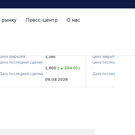
 рынку
Пресс-центр
О нас
S (<Kvarts> AJ)
QZSM (<Qizilqumsemen
 закрытия :
2,385
Цена закрытия :
1
а последний сделки
Цена последний сделки
2,900
( ▲ 204.01 )
:
1
а последней сделки
Дата последней сделки
06.08.2026
:
0