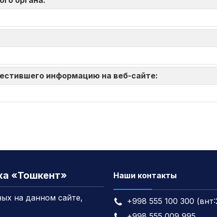
ого органа:
зместившего информацию на веб-сайте:
жа «Тошкент»
Наши контакты
ых на данном сайте,
+998 555 100 300 (внт:
+998 555 009 995