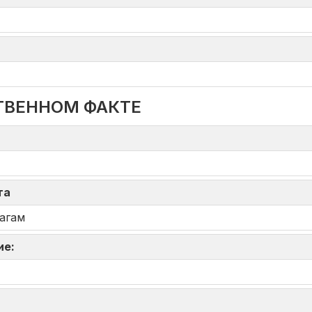
ТВЕННОМ ФАКТЕ
кта
агам
ие: