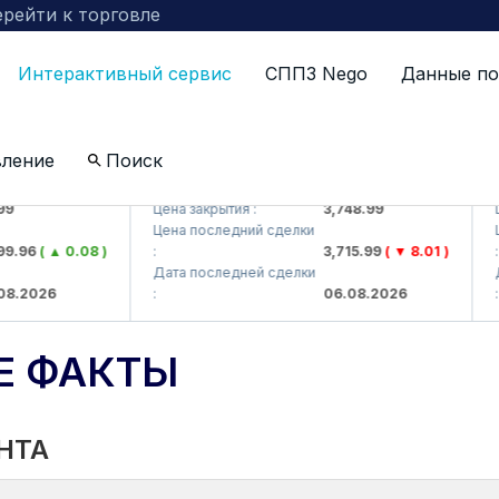
рейти к торговле
Интерактивный сервис
СППЗ Nego
Данные по
вление
Поиск
J)
UZMKP (<O'zmetkombinat> AJ)
KVT
Цена закрытия :
3,748.99
Цена
Цена последний сделки
Цен
96
( ▲ 0.08 )
:
3,715.99
( ▼ 8.01 )
:
Дата последней сделки
Дат
2026
:
06.08.2026
:
Е ФАКТЫ
НТА