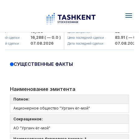
Togg
navig
<Olmaliq KMK> AJ)
KFSK (<Kafolat sug'urta kompani
16,100
82
ия :
Цена закрытия :
16,288
( — 0.0 )
83.91
( — 0.0 
ний сделки :
Цена последний сделки :
07.08.2026
07.08.2026
ней сделки :
Дата последней сделки :
СУЩЕСТВЕННЫЕ ФАКТЫ
Наименование эмитента
Полное:
Акционерное общество "Урганч ёг-мой"
Сокращенное:
АО "Урганч ёг-мой"
Наименование биржевого тикера: *