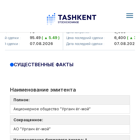
Togg
navig
Hamkorbank> ATB)
UZMK (<O'zmetkombinat> AJ)
79
6,099
я :
Цена закрытия :
95.49
( ▲ 5.49 )
6,400
( ▲ 300
ий сделки :
Цена последний сделки :
07.08.2026
07.08.2026
ей сделки :
Дата последней сделки :
СУЩЕСТВЕННЫЕ ФАКТЫ
Наименование эмитента
Полное:
Акционерное общество "Урганч ёг-мой"
Сокращенное:
АО "Урганч ёг-мой"
Наименование биржевого тикера: *