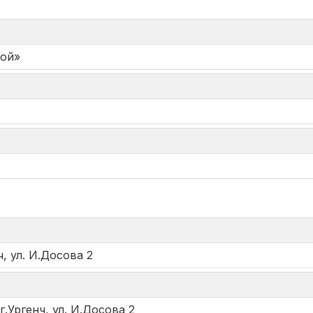
мой»
*
ч, ул. И.Досова 2
г.Ургенч, ул. И.Досова 2