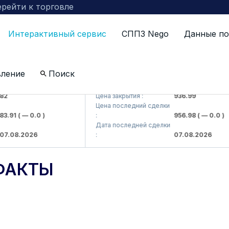
рейти к торговле
Интерактивный сервис
СППЗ Nego
Данные по
вление
Поиск
kompaniyasi> AJ)
KFSKP (<Kafolat sug'urta kompaniyasi> 
Цена закрытия :
936.99
Цена последний сделки
1
( — 0.0 )
:
956.98
( — 0.0 )
Дата последней сделки
8.2026
:
07.08.2026
ФАКТЫ