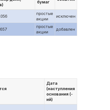
бумаг
в)
простые
0356
исключен
акции
простые
8657
добавлен
акции
Дата
тся
(наступления
основания (-
ий)