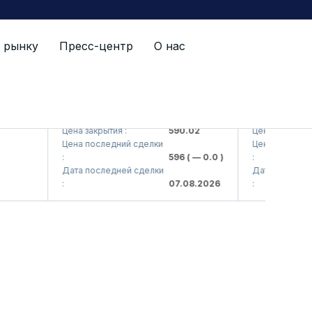
 рынку
Пресс-центр
О нас
AJ)
AGBA (<Agrobank> ATB)
AGBAP (<Agroba
Цена закрытия :
590.02
Цена закрытия :
Цена последний сделки
Цена последний с
:
596
( — 0.0 )
:
Дата последней сделки
Дата последней с
:
07.08.2026
: