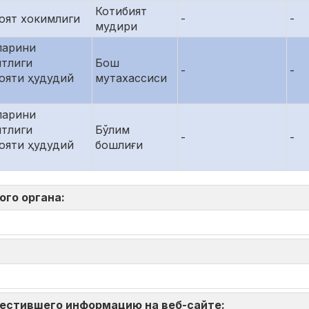
Котибият
оят хокимлиги
-
-
мудири
ларини
нтлиги
Бош
-
-
ояти ҳудудий
мутахассиси
ларини
нтлиги
Бўлим
-
-
ояти ҳудудий
бошлиғи
ого органа:
зместившего информацию на веб-сайте: