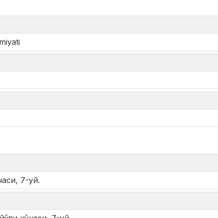
miyati
*
аси, 7-уй.