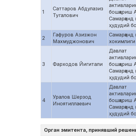
активлари
Саттаров Абдулазиз
1
бошқариш 
Тугалович
Самарқанд
ҳудудий б
Гафуров Азизжон
Самарқанд 
2
Махмуджонович
хокимлиги
Давлат
активлари
3
Фарходов Йигитали
бошқариш 
Самарқанд
ҳудудий б
Давлат
активлари
Уралов Шерзод
4
бошқариш 
Иноятиллаевич
Самарқанд
ҳудудий б
Орган эмитента, принявший решен