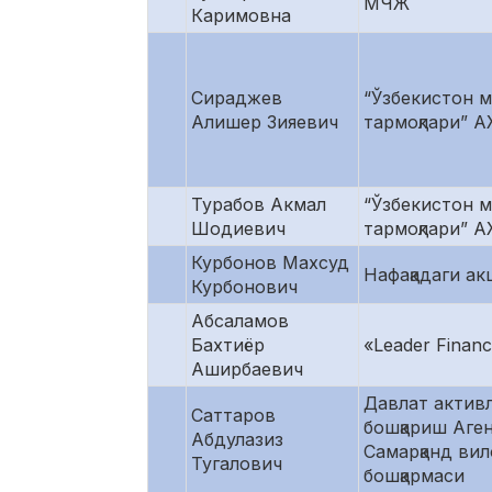
МЧЖ
Каримовна
Сираджев
“Ўзбекистон м
Алишер Зияевич
тармоқлари” 
Турабов Акмал
“Ўзбекистон м
Шодиевич
тармоқлари” 
Курбонов Махсуд
Нафақадаги ак
Курбонович
Абсаламов
Бахтиёр
«Leader Finan
Аширбаевич
Давлат актив
Саттаров
бошқариш Аге
Абдулазиз
Самарқанд вил
Тугалович
бошқармаси