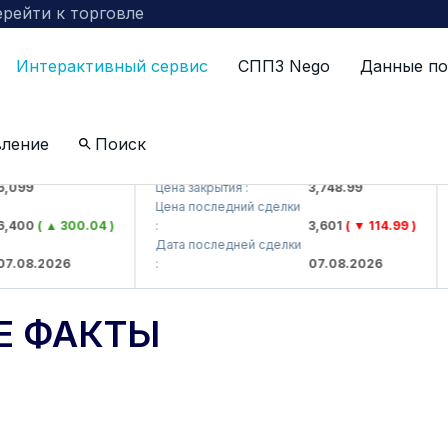
рейти к торговле
Интерактивный сервис
СППЗ Nego
Данные по
вление
Поиск
AJ)
UZMKP (<O'zmetkombinat> AJ)
KV
9
Цена закрытия :
3,748.99
Цен
Цена последний сделки
Це
0
( ▲ 300.04 )
:
3,601
( ▼ 114.99 )
:
Дата последней сделки
Да
8.2026
:
07.08.2026
:
Е ФАКТЫ