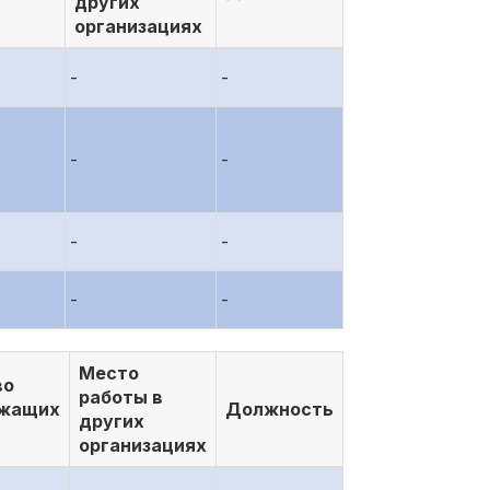
других
организациях
-
-
-
-
-
-
-
-
Место
во
работы в
ежащих
Должность
других
организациях