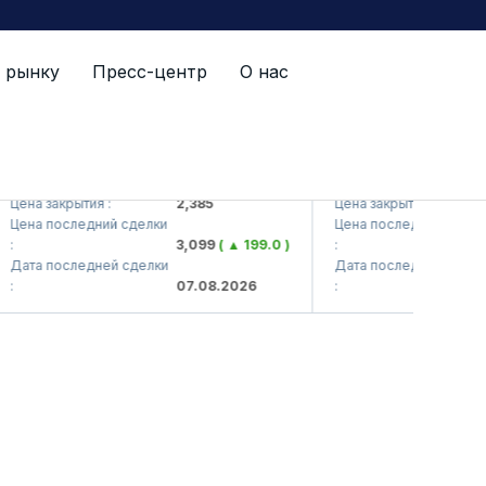
 рынку
Пресс-центр
О нас
TS (<Kvarts> AJ)
QZSM (<Qizilqumsemen
а закрытия :
2,385
Цена закрытия :
1,
на последний сделки
Цена последний сделки
3,099
( ▲ 199.0 )
:
1,
та последней сделки
Дата последней сделки
07.08.2026
:
07