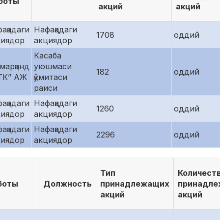
боты
акций
акций
ақадаги
Нафақадаги
1708
оддий
циядор
акциядор
Касаба
марқанд
уюшмаси
182
оддий
ТК” АЖ
қўмитаси
раиси
ақадаги
Нафақадаги
1260
оддий
циядор
акциядор
ақадаги
Нафақадаги
2296
оддий
циядор
акциядор
Тип
Количест
боты
Должность
принадлежащих
принадл
акций
акций