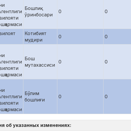
ни
Бошлиқ
Агентлиги
0
0
ўринбосари
 вилояти
ошқармаси
вилоят
Котибият
0
0
мудири
ни
Бош
Агентлиги
0
0
мутахассиси
 вилояти
ошқармаси
ни
Бўлим
Агентлиги
0
0
бошлиғи
 вилояти
ошқармаси
ия об указанных изменениях: