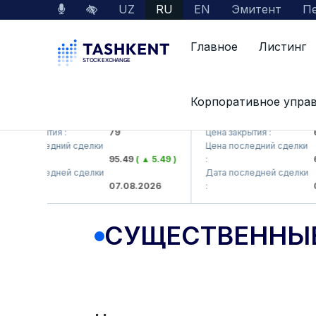
UZ
RU
EN
Эмитент
Пе
Главное
Листинг
Корпоративное упра
B (<Hamkorbank> ATB)
UZMK (<O'zmetkombinat> 
 закрытия :
79
Цена закрытия :
6,09
 последний сделки
Цена последний сделки
95.49
( ▲ 5.49 )
:
6,40
 последней сделки
Дата последней сделки
07.08.2026
:
07.0
СУЩЕСТВЕННЫ