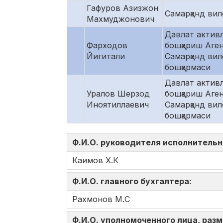
Гафуров Азизжон
Самарқанд вил
Махмуджонович
Давлат актив
Фарходов
бошқариш Аге
Йигитали
Самарқанд вил
бошқармаси
Давлат актив
Уралов Шерзод
бошқариш Аге
Иноятиллаевич
Самарқанд вил
бошқармаси
Ф.И.О. руководителя исполнительн
Каимов Х.К
Ф.И.О. главного бухгалтера:
Рахмонов М.С
Ф.И.О. уполномоченного лица, ра