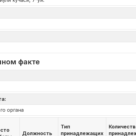
йўли кўчаси, 7-уй.
нном факте
та:
го органа
Тип
Количеств
сто
Должность
принадлежащих
принадле