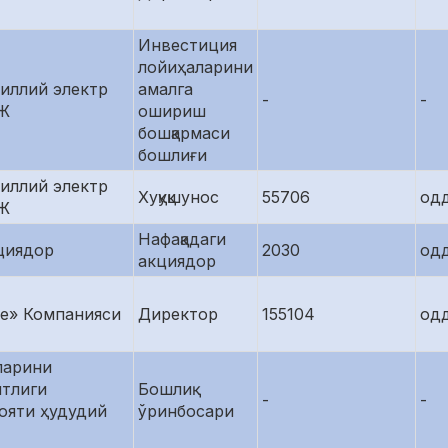
Инвестиция
лойиҳаларини
иллий электр
амалга
-
-
АЖ
ошириш
бошқармаси
бошлиғи
иллий электр
Хуқуқшунос
55706
од
АЖ
Нафақадаги
циядор
2030
од
акциядор
ce» Компанияси
Директор
155104
од
ларини
нтлиги
Бошлиқ
-
-
ояти ҳудудий
ўринбосари