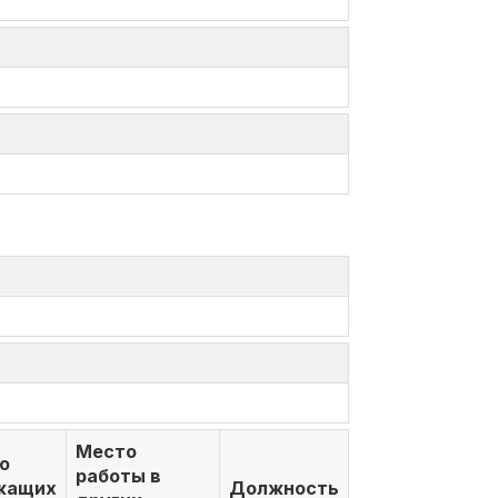
Место
о
работы в
жащих
Должность