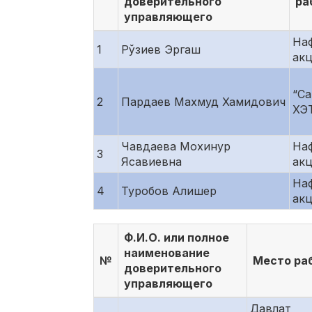
доверительного
ра
управляющего
Наф
1
Рўзиев Эргаш
ак
“Са
2
Пардаев Махмуд Хамидович
ХЭ
Чавдаева Мохинур
Наф
3
Ясавиевна
ак
Наф
4
Туробов Алишер
ак
Ф.И.О. или полное
наименование
№
Место ра
доверительного
управляющего
Давлат