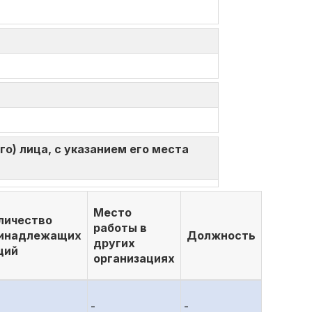
о) лица, с указанием его места
Место
личество
работы в
инадлежащих
Должность
других
ций
организациях
-
-