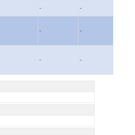
-
-
-
-
-
-