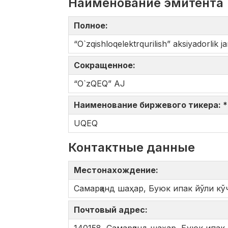
Наименование эмитента
Полное:
“O`zqishloqelektrqurilish” aksiyadorlik ja
Сокращенное:
“O`zQEQ” AJ
Наименование биржевого тикера: 
UQEQ
Контактные данные
Местонахождение:
Самарқанд шаҳар, Буюк ипак йўли кўч
Почтовый адрес: