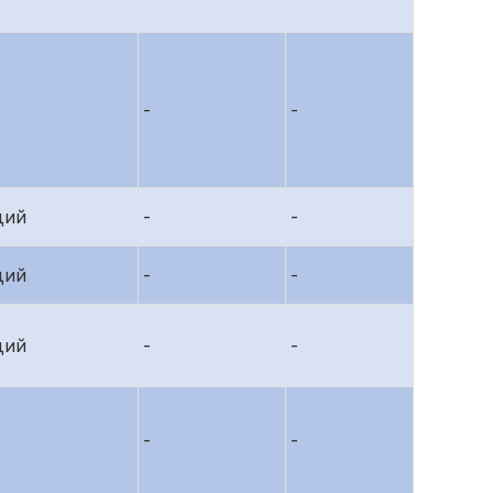
-
-
дий
-
-
дий
-
-
дий
-
-
-
-