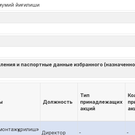
мумий йиғилиши
ления и паспортные данные избранного (назначенног
Тип
Ко
ы
Должность
принадлежащих
пр
акций
ак
монтажқурилиш»
Директор
-
-