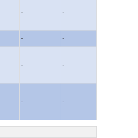
-
-
-
-
-
-
-
-