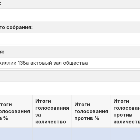
я:
го собрания:
ия:
акиллик 138а актовый зал общества
Итоги
Итоги
тоги
Итоги
голосования
голосова
олосования
голосования
за
против
а %
против %
количество
количест