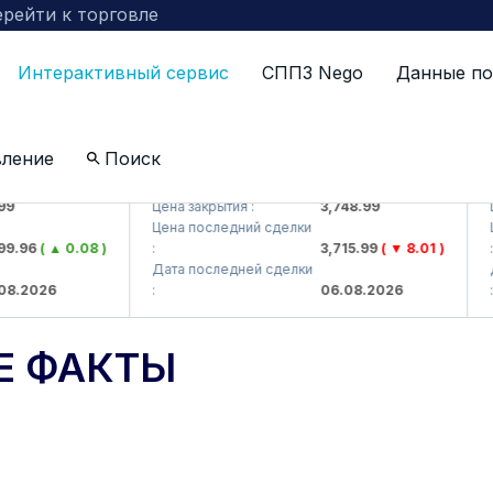
рейти к торговле
Интерактивный сервис
СППЗ Nego
Данные по
вление
Поиск
UZMKP (<O'zmetkombinat> AJ)
KVTS
Цена закрытия :
3,748.99
Цена 
Цена последний сделки
Цена 
6
( ▲ 0.08 )
:
3,715.99
( ▼ 8.01 )
:
Дата последней сделки
Дата 
026
:
06.08.2026
:
Е ФАКТЫ