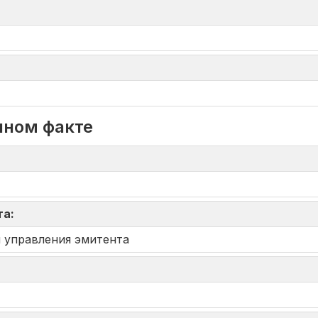
нном факте
та:
 управления эмитента