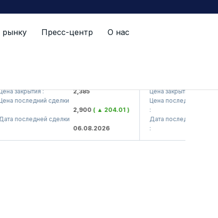
 рынку
Пресс-центр
О нас
 (<Kvarts> AJ)
QZSM (<Qizilqumsement
закрытия :
2,385
Цена закрытия :
1,2
последний сделки
Цена последний сделки
2,900
( ▲ 204.01 )
:
1,
последней сделки
Дата последней сделки
06.08.2026
:
06