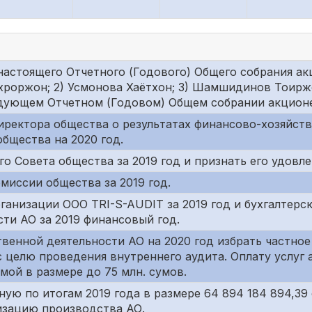
астоящего Отчетного (Годового) Общего собрания акц
хроржон; 2) Усмонова Хаётхон; 3) Шамшидинов Тоирж
едующем Отчетном (Годовом) Общем собрании акцион
иректора общества о результатах финансово-хозяйст
общества на 2020 год.
о Совета общества за 2019 год и признать его удовл
миссии общества за 2019 год.
анизации ООО TRI-S-AUDIT за 2019 год и бухгалтерск
сти АО за 2019 финансовый год.
венной деятельности АО на 2020 год избрать частно
 целю проведения внутреннего аудита. Оплату услуг
ой в размере до 75 млн. сумов.
ую по итогам 2019 года в размере 64 894 184 894,39
изацию производства АО.