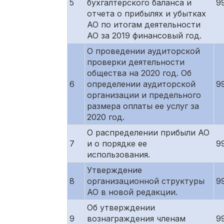
5
бухгалтерского баланса и
9
отчета о прибылях и убытках
АО по итогам деятельности
АО за 2019 финансовый год.
О проведении аудиторской
проверки деятельности
общества на 2020 год. Об
6
определении аудиторской
9
организации и предельного
размера оплаты ее услуг за
2020 год.
О распределении прибыли АО
7
и о порядке ее
9
использования.
Утверждение
8
организационной структуры
9
АО в новой редакции.
Об утверждении
9
вознаграждения членам
9