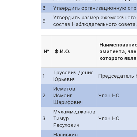
8
Утвердить организационную стр
Утвердить размер ежемесячного 
9
состав Наблюдательного совета.
Наименование
№
Ф.И.О.
эмитента, чл
которого явля
Трусевич Денис
1
Председатель 
Юрьевич
Исматов
2
Исмоил
Член НС
Шарифович
Мухаммеджанов
3
Тимур
Член НС
Расулович
Наливкин