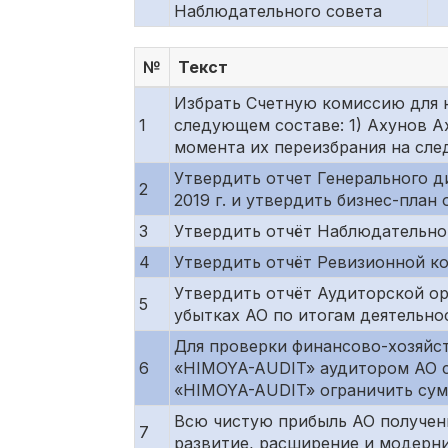
Наблюдательного совета
№
Текст
Избрать Счетную комиссию для н
1
следующем составе: 1) Ахунов А
момента их переизбрания на сл
Утвердить отчет Генерального д
2
2019 г. и утвердить бизнес-план 
3
Утвердить отчёт Наблюдательног
4
Утвердить отчёт Ревизионной ко
Утвердить отчёт Аудиторской орг
5
убытках АО по итогам деятельно
Для проверки финансово-хозяйст
6
«HIMOYA-AUDIT» аудитором АО c
«HIMOYA-AUDIT» ограничить сумм
Всю чистую прибыль АО полученн
7
развитие, расширение и модерн