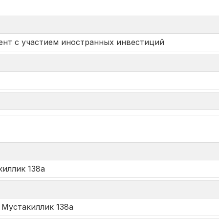
нт с участием иностранных инвестиций
*
киллик 138а
. Мустакиллик 138а