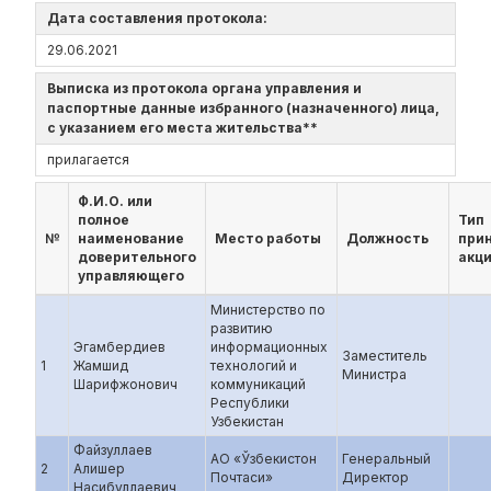
Дата составления протокола:
29.06.2021
Выписка из протокола органа управления и
паспортные данные избранного (назначенного) лица,
с указанием его места жительства**
прилагается
Ф.И.О. или
полное
Тип
№
наименование
Место работы
Должность
при
доверительного
акц
управляющего
Министерство по
развитию
Эгамбердиев
информационных
Заместитель
1
Жамшид
технологий и
Министра
Шарифжонович
коммуникаций
Республики
Узбекистан
Файзуллаев
АО «Ўзбекистон
Генеральный
2
Алишер
Почтаси»
Директор
Насибуллаевич