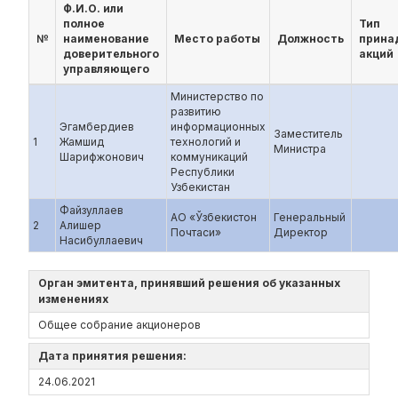
Ф.И.О. или
полное
Тип
№
наименование
Место работы
Должность
прина
доверительного
акций
управляющего
Министерство по
развитию
Эгамбердиев
информационных
Заместитель
1
Жамшид
технологий и
Министра
Шарифжонович
коммуникаций
Республики
Узбекистан
Файзуллаев
АО «Ўзбекистон
Генеральный
2
Алишер
Почтаси»
Директор
Насибуллаевич
Орган эмитента, принявший решения об указанных
изменениях
Общее собрание акционеров
Дата принятия решения:
24.06.2021