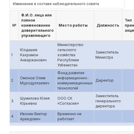
Изменение в составе наблюдательного совета
Ф.И.О. лица или
полное
Тип
№
наименование
Место работы
Должность
при
доверительного
акц
управляющего
Министерство
Юлдашев
сельского
Заместитель
1
Кахрамон
хозяйства
Министра
Анваржанович
Республики
Узбекистан
Фонд развития
Омонов Олим
информационно-
2
Директор
Муродуллаевич
коммуникационных
технологий
Заместитель
Шумилова Юлия
ООО СК
3
генерального
Юрьевна
«Согласие»
директора
Ивонин Виктор
Временно не
4
Арведович
работает