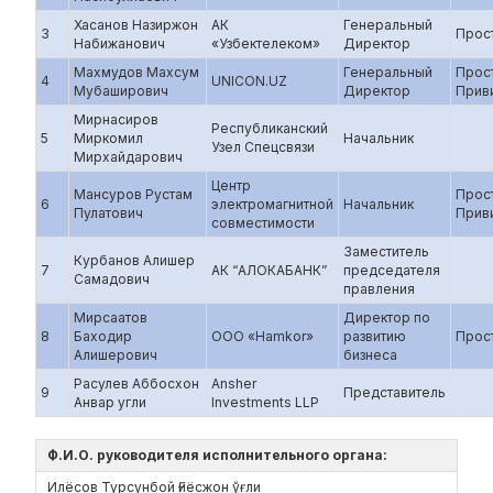
Хасанов Назиржон
АК
Генеральный
3
Прос
Набижанович
«Узбектелеком»
Директор
Махмудов Махсум
Генеральный
Прос
4
UNICON.UZ
Мубаширович
Директор
Прив
Мирнасиров
Республиканский
5
Миркомил
Начальник
Узел Спецсвязи
Мирхайдарович
Центр
Мансуров Рустам
Прос
6
электромагнитной
Начальник
Пулатович
Прив
совместимости
Заместитель
Курбанов Алишер
7
АК “АЛОКАБАНК”
председателя
Самадович
правления
Мирсаатов
Директор по
8
Баходир
ООО «Hamkor»
развитию
Прос
Алишерович
бизнеса
Расулев Аббосхон
Ansher
9
Представитель
Анвар угли
Investments LLP
Ф.И.О. руководителя исполнительного органа:
Илёсов Турсунбой Ғиёсжон ўғли