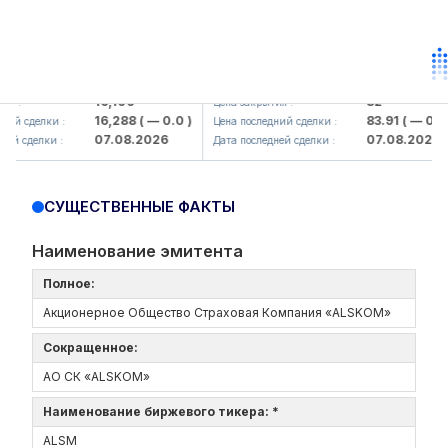
lmaliq KMK> AJ)
KFSK (<Kafolat sug'urta kompaniya
16,100
82
:
Цена закрытия :
16,288
( — 0.0 )
83.91
( — 0.0 )
 сделки :
Цена последний сделки :
07.08.2026
07.08.2026
 сделки :
Дата последней сделки :
СУЩЕСТВЕННЫЕ ФАКТЫ
Наименование эмитента
Полное:
Акционерное Общество Страховая Компания «ALSKOM»
Сокращенное:
АО СК «ALSKOM»
Наименование биржевого тикера: *
ALSM