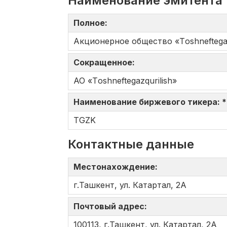
Наименование эмитента
Полное:
Акционерное общество «Tоshneftеgaz
Сокращенное:
АО «Tоshneftеgazqurilish»
Наименование биржевого тикера: 
TGZK
Контактные данные
Местонахождение:
г.Ташкент, ул. Катартал, 2А
Почтовый адрес:
100113, г.Ташкент, ул. Катартал, 2А