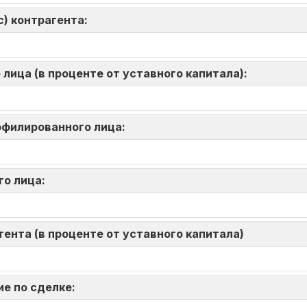
) контрагента:
лица (в проценте от уставного капитала):
аффилированного лица:
го лица:
ента (в проценте от уставного капитала)
ие по сделке: