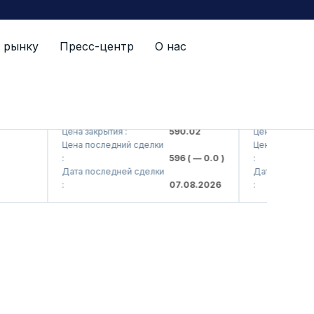
 рынку
Пресс-центр
О нас
 AJ)
AGBA (<Agrobank> ATB)
AGBAP (<Agrob
Цена закрытия :
590.02
Цена закрытия :
Цена последний сделки
Цена последний 
:
596
( — 0.0 )
:
Дата последней сделки
Дата последней 
:
07.08.2026
: