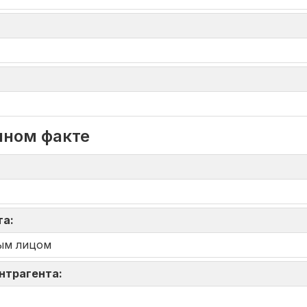
нном факте
та:
ым лицом
онтрагента: