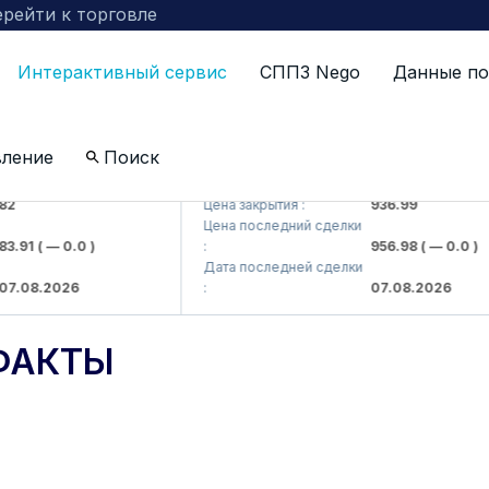
рейти к торговле
Интерактивный сервис
СППЗ Nego
Данные по
вление
Поиск
 kompaniyasi> AJ)
KFSKP (<Kafolat sug'urta kompaniyasi>
Цена закрытия :
936.99
Цена последний сделки
91
( — 0.0 )
:
956.98
( — 0.0 )
Дата последней сделки
08.2026
:
07.08.2026
ФАКТЫ