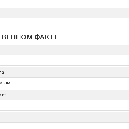
ТВЕННОМ ФАКТЕ
кта
агам
ие: