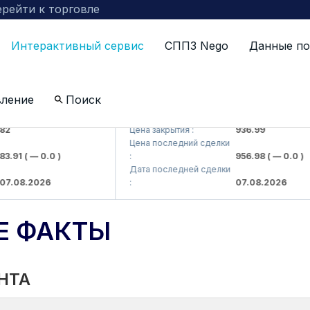
рейти к торговле
Интерактивный сервис
СППЗ Nego
Данные по
вление
Поиск
 kompaniyasi> AJ)
KFSKP (<Kafolat sug'urta kompaniyasi>
Цена закрытия :
936.99
Цена последний сделки
91
( — 0.0 )
:
956.98
( — 0.0 )
Дата последней сделки
08.2026
:
07.08.2026
Е ФАКТЫ
НТА