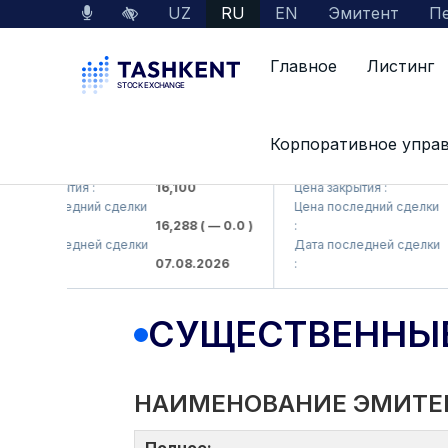
UZ
RU
EN
Эмитент
Пе
Главное
Листинг
Корпоративное упра
MKP (<Olmaliq KMK> AJ)
KFSK (<Kafolat sug'urta
а закрытия :
16,100
Цена закрытия :
82
на последний сделки
Цена последний сделки
16,288
( — 0.0 )
:
83.
та последней сделки
Дата последней сделки
07.08.2026
:
07.
СУЩЕСТВЕННЫ
НАИМЕНОВАНИЕ ЭМИТЕ