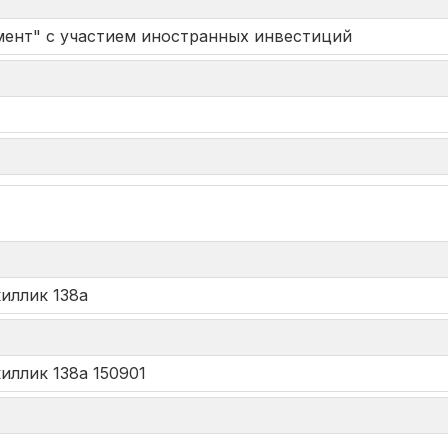
ент" с участием иностранных инвестиций
*
киллик 138а
киллик 138а 150901