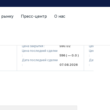
 рынку
Пресс-центр
О нас
 AJ)
AGBA (<Agrobank> ATB)
AGBAP (<Agrob
Цена закрытия :
590.02
Цена закрытия :
Цена последний сделки
Цена последний 
:
596
( — 0.0 )
:
Дата последней сделки
Дата последней 
:
07.08.2026
: