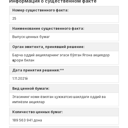
Информация о существенном факте
Номер существенного факта:
25
Наименование существенного факта:
Выпуск ценных бумаг
Орган эмитента, принявший решение:
Барча оддий акцияларнинг эгаси бўлган Ягона акциядор
қарори билан
Дата принятия решения:**
1.11.2021й
Вид ценной бумаги:
Эгасининг номи ёзилган ҳужжатсиз шаклдаги оддий ва
имтиёзли акциялар
Количество ценных бумаг:
189 563 941 дона