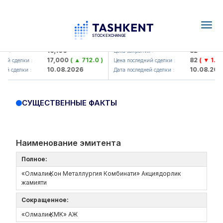
Togg
navig
Olmaliq KMK> AJ)
KFSK (<Kafolat sug'urta kompan
16,100
82
я :
Цена закрытия :
17,000
( ▲ 712.0 )
82
( ▼ 1.91 )
ий сделки :
Цена последний сделки :
10.08.2026
10.08.2026
ей сделки :
Дата последней сделки :
СУЩЕСТВЕННЫЕ ФАКТЫ
Наименование эмитента
Полное:
«Олмалиқ Кон Металлургия Комбинати» Акциядорлик
жамияти
Сокращенное:
«Олмалиқ KMK» AЖ