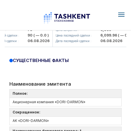
Togg
navig
Hamkorbank> ATB)
UZMK (<O'zmetkombinat> AJ)
79
6,099
я :
Цена закрытия :
90
( — 0.0 )
6,099.96
( — 0.0 
ий сделки :
Цена последний сделки :
06.08.2026
06.08.2026
ей сделки :
Дата последней сделки :
СУЩЕСТВЕННЫЕ ФАКТЫ
Наименование эмитента
Полное:
Акционерная компания «DORI-DARMON»
Сокращенное:
AK «DORI-DARMON»
Наименование биржевого тикера: *