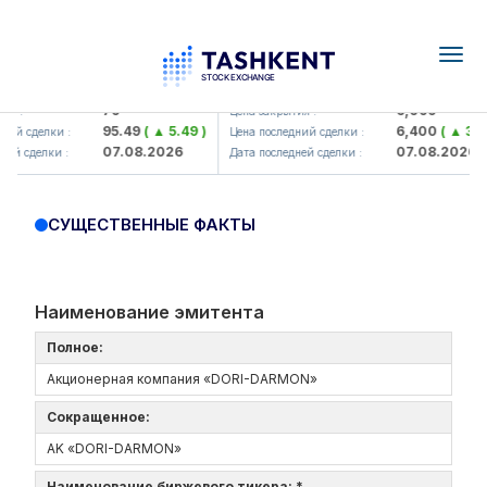
Togg
navig
Hamkorbank> ATB)
UZMK (<O'zmetkombinat> AJ)
79
6,099
я :
Цена закрытия :
95.49
( ▲ 5.49 )
6,400
( ▲ 300
ий сделки :
Цена последний сделки :
07.08.2026
07.08.2026
ей сделки :
Дата последней сделки :
СУЩЕСТВЕННЫЕ ФАКТЫ
Наименование эмитента
Полное:
Акционерная компания «DORI-DARMON»
Сокращенное:
AK «DORI-DARMON»
Наименование биржевого тикера: *