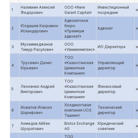
Наливкин Алексей
ООО «New
Инвестиционный
1
н
Федорович
Garant Capital»
посредник
Адвокатское
Юлдашев Кахрамон
бюро
2
Адвокат
н
Искандарович
«Премиум
адвокат»
Мухаммеджанов
ООО
3
ИО Директора
н
Тимур Расулович
«Узкимеимпэкс»
ТОО
Трусевич Денис
«Казахстанская
Управляющий
4
н
Юрьевич
Цементная
директор
Компания»
ТОО
Леоненко Андрей
«Казахстанская
Финансовый
5
н
Викторович
Цементная
директор
Компания»
Холдиноговая
Исматов Исмоил
Технический
6
компания UCG
н
Шарифович
директор
Ташкент
Ахмедов Айбек
Bistox Exchange
Юридический
7
н
Шухратович
AG
советник
ТОО