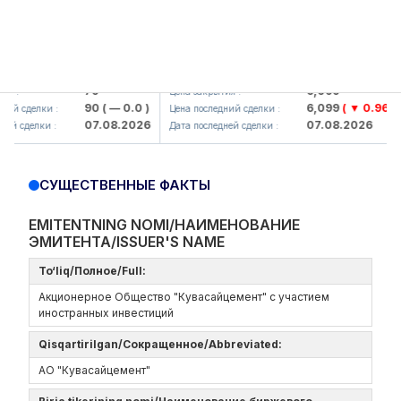
korbank> ATB)
UZMK (<O'zmetkombinat> AJ)
U
79
6,099
Цена закрытия :
Це
90
( — 0.0 )
6,099
( ▼ 0.96 )
сделки :
Цена последний сделки :
Це
07.08.2026
07.08.2026
делки :
Дата последней сделки :
Да
СУЩЕСТВЕННЫЕ ФАКТЫ
EMITENTNING NOMI/НАИМЕНОВАНИЕ
ЭМИТЕНТА/ISSUER'S NAME
To‘liq/Полное/Full:
Акционерное Общество "Кувасайцемент" с участием
иностранных инвестиций
Qisqartirilgan/Сокращенное/Abbreviated:
АО "Кувасайцемент"