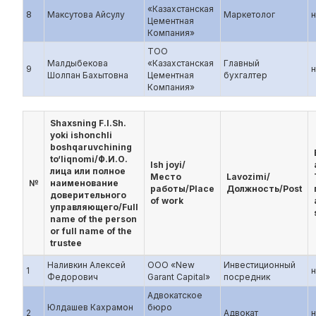
«Казахстанская
8
Максутова Айсулу
Маркетолог
н
Цементная
Компания»
ТОО
Малдыбекова
«Казахстанская
Главный
9
н
Шолпан Бахытовна
Цементная
бухгалтер
Компания»
Shaxsning F.I.Sh.
yoki ishonchli
boshqaruvchining
to‘liqnomi/Ф.И.О.
Ish joyi/
лица или полное
Место
Lavozimi/
№
наименование
работы/Place
Должность/Post
доверительного
of work
управляющего/Full
name of the person
or full name of the
trustee
Наливкин Алексей
ООО «New
Инвестиционный
1
н
Федорович
Garant Capital»
посредник
Адвокатское
Юлдашев Кахрамон
бюро
2
Адвокат
н