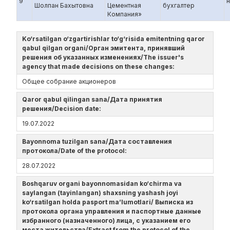
9
н
Шолпан Бахытовна
Цементная
бухгалтер
Компания»
Ko‘rsatilgan o‘zgartirishlar to‘g‘risida emitentning qaror
qabul qilgan organi/Орган эмитента, принявший
решения об указанных изменениях/The issuer's
agency that made decisions on these changes:
Общее собрание акционеров
Qaror qabul qilingan sana/Дата принятия
решения/Decision date:
19.07.2022
Bayonnoma tuzilgan sana/Дата составления
протокола/Date of the protocol:
28.07.2022
Boshqaruv organi bayonnomasidan ko‘chirma va
saylangan (tayinlangan) shaxsning yashash joyi
ko‘rsatilgan holda pasport ma’lumotlari/ Выписка из
протокола органа управления и паспортные данные
избранного (назначенного) лица, с указанием его
места жительства/Extract from the protocol of the