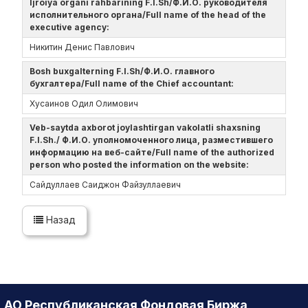
Ijroiya organi rahbarining F.I.Sh/Ф.И.О. руководителя
исполнительного органа/Full name of the head of the
executive agency:
Никитин Денис Павлович
Bosh buxgalterning F.I.Sh/Ф.И.О. главного
бухгалтера/Full name of the Chief accountant:
Хусаинов Одил Олимович
Veb-saytda axborot joylashtirgan vakolatli shaxsning
F.I.Sh./ Ф.И.О. уполномоченного лица, разместившего
информацию на веб-сайте/Full name of the authorized
person who posted the information on the website:
Сайдуллаев Саиджон Файзуллаевич
Назад
АО Республиканская Фондовая Биржа