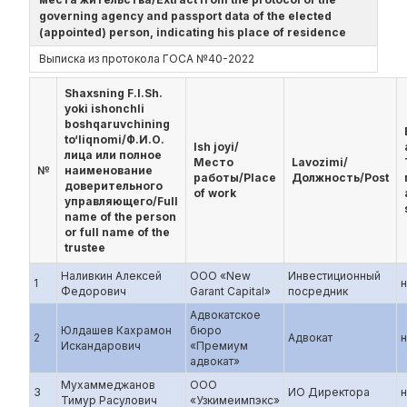
governing agency and passport data of the elected
(appointed) person, indicating his place of residence
Выписка из протокола ГОСА №40-2022
Shaxsning F.I.Sh.
yoki ishonchli
boshqaruvchining
to‘liqnomi/Ф.И.О.
Ish joyi/
лица или полное
Место
Lavozimi/
№
наименование
работы/Place
Должность/Post
доверительного
of work
управляющего/Full
name of the person
or full name of the
trustee
Наливкин Алексей
ООО «New
Инвестиционный
1
н
Федорович
Garant Capital»
посредник
Адвокатское
Юлдашев Кахрамон
бюро
2
Адвокат
н
Искандарович
«Премиум
адвокат»
Мухаммеджанов
ООО
3
ИО Директора
н
Тимур Расулович
«Узкимеимпэкс»