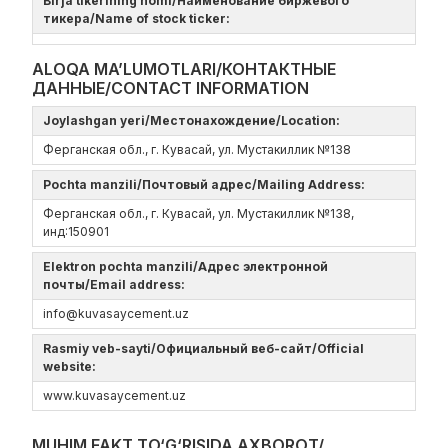
Birja tikerining nomi/Наименование биржевого
тикера/Name of stock ticker:
ALOQA MA’LUMOTLARI/КОНТАКТНЫЕ
ДАННЫЕ/CONTACT INFORMATION
Joylashgan yeri/Местонахождение/Location:
Ферганская обл., г. Кувасай, ул. Мустакиллик №138
Pochta manzili/Почтовый адрес/Mailing Address:
Ферганская обл., г. Кувасай, ул. Мустакиллик №138,
инд:150901
Elektron pochta manzili/Адрес электронной
почты/Email address:
info@kuvasaycement.uz
Rasmiy veb-sayti/Официальный веб-сайт/Official
website:
www.kuvasaycement.uz
MUHIM FAKT TO‘G‘RISIDA AXBOROT/