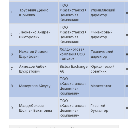
ТОО
Трусевич Денис
«Казахстанская
Управляющий
4
н
Юрьевич
Цементная
директор
Компания»
ТОО
Леоненко Андрей
«Казахстанская
Финансовый
5
н
Викторович
Цементная
директор
Компания»
Холдиноговая
Исматов Исмоил
Технический
6
компания UCG
н
Шарифович
директор
Ташкент
Ахмедов Айбек
Bistox Exchange
Юридический
7
н
Шухратович
AG
советник
ТОО
«Казахстанская
8
Максутова Айсулу
Маркетолог
н
Цементная
Компания»
ТОО
Малдыбекова
«Казахстанская
Главный
9
н
Шолпан Бахытовна
Цементная
бухгалтер
Компания»