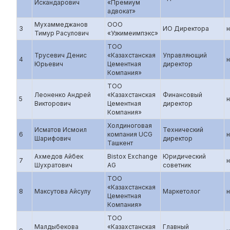
Искандарович
«Премиум
адвокат»
Мухаммеджанов
ООО
3
ИО Директора
н
Тимур Расулович
«Узкимеимпэкс»
ТОО
Трусевич Денис
«Казахстанская
Управляющий
4
н
Юрьевич
Цементная
директор
Компания»
ТОО
Леоненко Андрей
«Казахстанская
Финансовый
5
н
Викторович
Цементная
директор
Компания»
Холдиноговая
Исматов Исмоил
Технический
6
компания UCG
н
Шарифович
директор
Ташкент
Ахмедов Айбек
Bistox Exchange
Юридический
7
н
Шухратович
AG
советник
ТОО
«Казахстанская
8
Максутова Айсулу
Маркетолог
н
Цементная
Компания»
ТОО
Малдыбекова
«Казахстанская
Главный