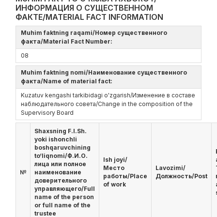
ИНФОРМАЦИЯ О СУЩЕСТВЕННОМ
ФАКТЕ/MATERIAL FACT INFORMATION
Muhim faktning raqami/Номер существенного
факта/Material Fact Number:
08
Muhim faktning nomi/Наименование существенного
факта/Name of material fact:
Kuzatuv kengashi tarkibidagi o'zgarish/Изменение в составе
наблюдательного совета/Change in the composition of the
Supervisory Board
Shaxsning F.I.Sh.
yoki ishonchli
boshqaruvchining
to‘liqnomi/Ф.И.О.
Ish joyi/
лица или полное
Место
Lavozimi/
№
наименование
работы/Place
Должность/Post
доверительного
of work
управляющего/Full
name of the person
or full name of the
trustee