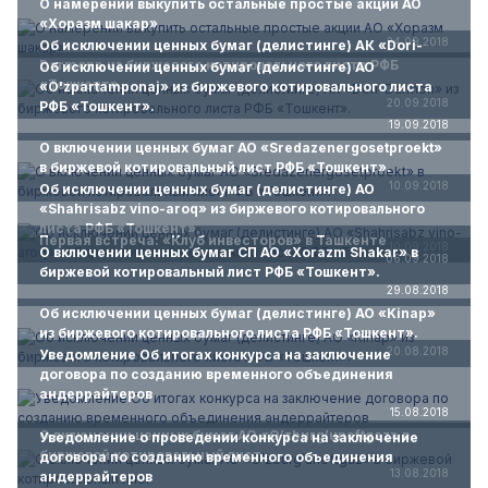
О намерении выкупить остальные простые акции АО
«Хоразм шакар»
24.09.2018
Об исключении ценных бумаг (делистинге) АК «Dori-
Darmon» из биржевого котировального листа РФБ
Об исключении ценных бумаг (делистинге) АО
«Тошкент».
«O'zpartamponaj» из биржевого котировального листа
20.09.2018
РФБ «Тошкент».
19.09.2018
О включении ценных бумаг АО «Sredazenergosetproekt»
в биржевой котировальный лист РФБ «Тошкент».
10.09.2018
Об исключении ценных бумаг (делистинге) АО
«Shahrisabz vino-aroq» из биржевого котировального
листа РФБ «Тошкент».
Первая встреча: «Клуб инвесторов» в Ташкенте
10.09.2018
О включении ценных бумаг СП АО «Xorazm Shakar» в
06.09.2018
биржевой котировальный лист РФБ «Тошкент».
29.08.2018
Об исключении ценных бумаг (делистинге) АО «Kinap»
из биржевого котировального листа РФБ «Тошкент».
20.08.2018
Уведомление Об итогах конкурса на заключение
договора по созданию временного объединения
андеррайтеров
15.08.2018
О включении ценных бумаг АО «O’zburg’uneftgaz» в
Уведомление о проведении конкурса на заключение
биржевой котировальный лист
договора по созданию временного объединения
13.08.2018
андеррайтеров