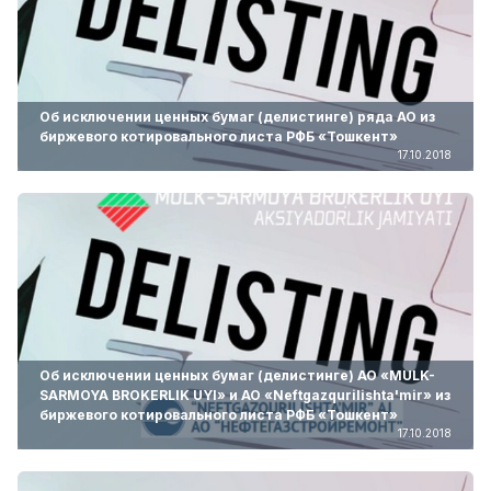
Об исключении ценных бумаг (делистинге) ряда АО из
биржевого котировального листа РФБ «Тошкент»
17.10.2018
Об исключении ценных бумаг (делистинге) АО «MULK-
SARMOYA BROKERLIK UYI» и АО «Neftgazqurilishta'mir» из
биржевого котировального листа РФБ «Тошкент»
17.10.2018