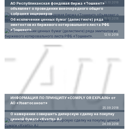
15.10.2018
АО Республиканская фондовая биржа «Тошкент»
объявляет о проведении внеочередного общего
собрания акционеров
15.10.2018
Об исключении ценных бумаг (делистинге) ряда
эмитентов из биржевого котировального листа РФБ
«Тошкент».
12.10.2018
ИНФОРМАЦИЯ ПО ПРИНЦИПУ «COMPLY OR EXPLAIN» от
АО «Узавтосаноат»
25.09.2018
О намерении совершить дилерскую сделку на покупку
ценной бумаги <Kvarts> AJ
24.09.2018