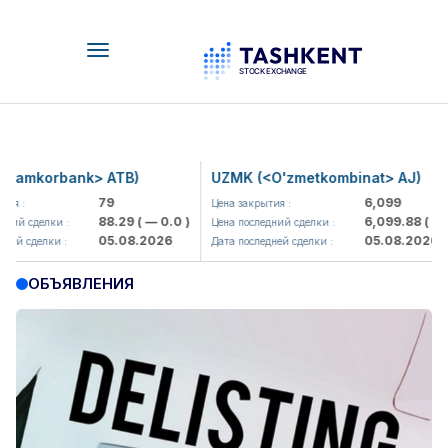
Toggle
navigation
amkorbank> ATB)
UZMK (<O'zmetkombinat> AJ)
79
6,099
:
Цена закрытия :
88.29
( — 0.0 )
6,099.88
( — 0.0
й сделки :
Цена последний сделки :
05.08.2026
05.08.2026
 сделки :
Дата последней сделки :
ОБЪЯВЛЕНИЯ