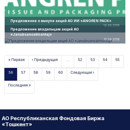
Предложение о выкупе акций АО ИИ «ANGREN PACK»
14.06.2018
Предложение владельцам акций АО
«Janubsanoatmontaj»
13.06.2018
« Первая
‹ Предыдущая
…
52
53
54
55
56
57
58
59
60
Следующая ›
Последняя »
АО Республиканская Фондовая Биржа
«Тошкент»