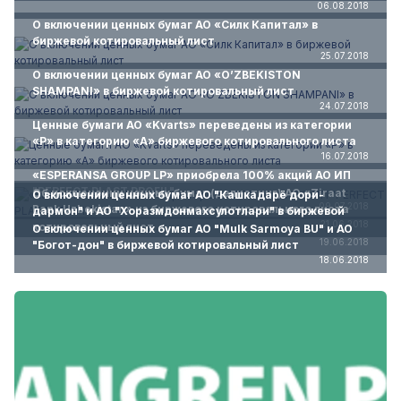
06.08.2018
О включении ценных бумаг АО «Силк Капитал» в
биржевой котировальный лист
25.07.2018
О включении ценных бумаг АО «O’ZBEKISTON
SHAMPANI» в биржевой котировальный лист
24.07.2018
Ценные бумаги АО «Kvarts» переведены из категории
«P» в категорию «А» биржевого котировального листа
16.07.2018
«ESPERANSA GROUP LP» приобрела 100% акций АО ИП
"PERFECT PLAST PROFIL"
Об исключении ценных бумаг (делистинг) АО «Ziraat
О включении ценных бумаг АО "Кашкадарё дори-
09.07.2018
Bank Uzbekistan» из биржевого котировального листа
дармон" и АО "Хоразмдонмахсулотлари" в биржевой
21.06.2018
котировальный лист
О включении ценных бумаг АО "Mulk Sarmoya BU" и АО
19.06.2018
"Богот-дон" в биржевой котировальный лист
18.06.2018