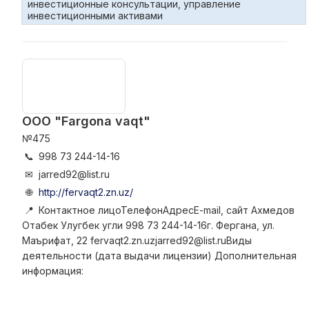
инвестиционные консультации, управление
инвестиционными активами
ООО "Fargona vaqt"
№475
📞
998 73 244-14-16
✉
jarred92@list.ru
🌐
http://fervaqt2.zn.uz/
📍
Контактное лицоТелефонАдресE-mail, сайт Ахмедов
Отабек Улугбек угли 998 73 244-14-16г. Фергана, ул.
Маърифат, 22 fervaqt2.zn.uzjarred92@list.ruВиды
деятельности (дата выдачи лицензии) Дополнительная
информация: