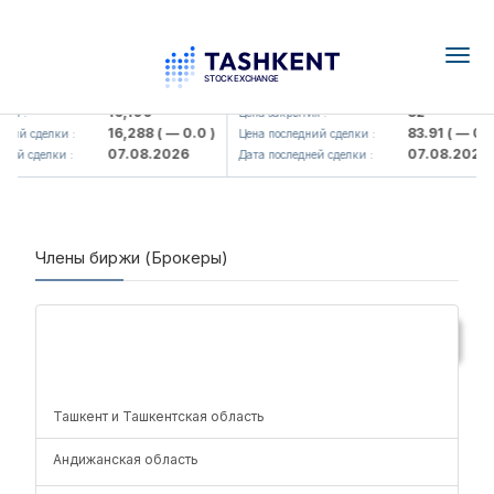
Togg
navig
<Olmaliq KMK> AJ)
KFSK (<Kafolat sug'urta kompaniy
16,100
82
я :
Цена закрытия :
16,288
( — 0.0 )
83.91
( — 0.0 
ний сделки :
Цена последний сделки :
07.08.2026
07.08.2026
ей сделки :
Дата последней сделки :
Члены биржи (Брокеры)
Поиск
Ташкент и Ташкентская область
Андижанская область