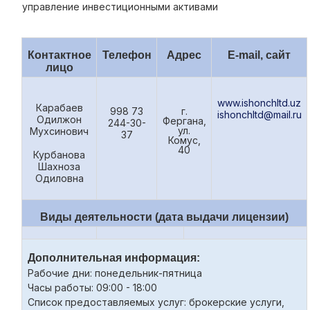
управление инвестиционными активами
Контактное
Телефон
Адрес
E
-
mail
, сайт
лицо
www.ishonchltd.uz
Карабаев
998 73
г.
ishonchltd@mail.ru
Одилжон
Фергана,
244-30-
ул.
Мухсинович
37
Комус,
40
Курбанова
Шахноза
Одиловна
Виды деятельности (дата выдачи лицензии)
Дополнительная информация:
Рабочие дни: понедельник-пятница
Часы работы: 09:00 - 18:00
Список предоставляемых услуг: брокерские услуги,