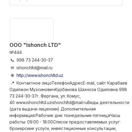
ООО "Ishonch LTD"
№444
📞
998 73 244-30-37
✉
ishonchltd@mail.ru
🌐
http://www.ishonchltd.uz
📍
Контактное лицоТелефонАдресE-mail, сайт Карабаев
Одилжон МухсиновичКурбанова Шахноза Одиловна 998
73 244-30-37г. Фергана, ул. Комус,
40 www.ishonchltd.uzishonchltd@mail.ruВиды деятельности
(дата выдачи лицензии) Дополнительная
информация:Рабочие дни: понедельник-пятницаЧасы
работы: 09:00 - 18:00Список предоставляемых услуг:
брокерские услуги, инвестиционные консультации,