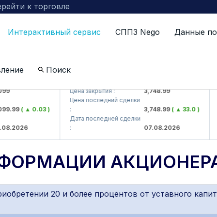
рейти к торговле
Интерактивный сервис
СППЗ Nego
Данные по
вление
Поиск
 AJ)
UZMKP (<O'zmetkombinat> AJ)
99
Цена закрытия :
3,748.99
Цена последний сделки
99.99
( ▲ 0.03 )
:
3,748.99
( ▲ 33.0 )
:
Дата последней сделки
08.2026
:
07.08.2026
:
НФОРМАЦИИ АКЦИОНЕР
обретении 20 и более процентов от уставного капит