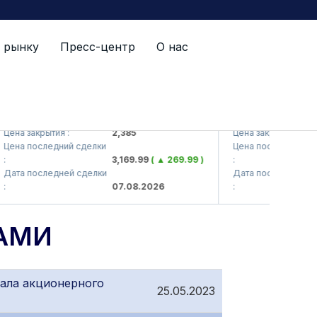
 рынку
Пресс-центр
О нас
KVTS (<Kvarts> AJ)
QZSM (<Qizilqum
Цена закрытия :
2,385
Цена закрытия :
Цена последний сделки
Цена последний сде
3,169.99
( ▲ 269.99 )
:
Дата последней сделки
Дата последней сде
07.08.2026
:
АМИ
ала акционерного
25.05.2023