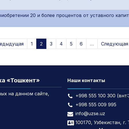
обретении 20 и более процентов от уставного капит
редыдущая
1
2
3
4
5
6
…
Следующая 
жа «Тошкент»
Наши контакты
ых на данном сайте,
+998 555 100 300 (внт:
+998 555 009 995
info@uzse.uz
100170, Узбекистан, г.