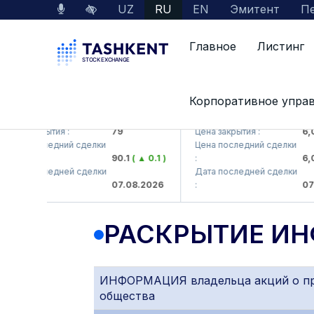
UZ
RU
EN
Эмитент
Пе
Главное
Листинг
Корпоративное упра
HMKB (<Hamkorbank> ATB)
UZMK (<O'zmetkombinat>
Цена закрытия :
79
Цена закрытия :
6,0
Цена последний сделки
Цена последний сделки
90.1
( ▲ 0.1 )
:
6,0
Дата последней сделки
Дата последней сделки
07.08.2026
:
07.
РАСКРЫТИЕ И
ИНФОРМАЦИЯ владельца акций о при
общества