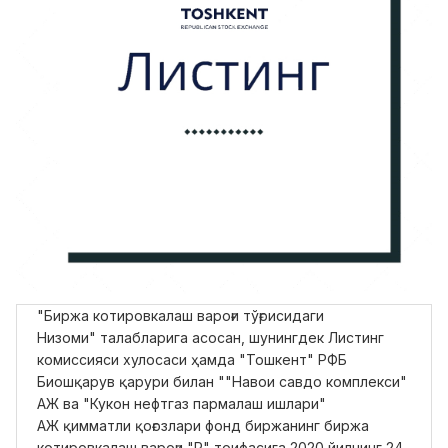
"Биржа котировкалаш вароғи тўғрисидаги
Низоми
"
талабларига асосан, шунингдек Листинг
комиссияси хулосаси ҳамда "Тошкент" РФБ
Биошқарув қарури билан "
"Навои савдо комплекси"
АЖ ва "Кукон нефтгаз пармалаш ишлари"
АЖ қимматли қоғозлари фонд биржанинг биржа
котировкалаш вароғи "P" тоифасига 2020 йилнинг 24