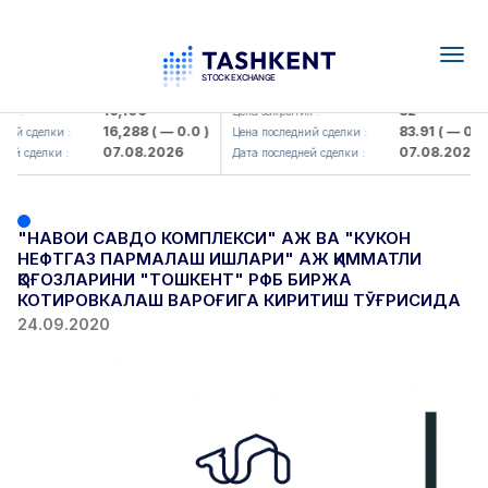
Togg
navig
<Olmaliq KMK> AJ)
KFSK (<Kafolat sug'urta kompaniy
16,100
82
я :
Цена закрытия :
16,288
( — 0.0 )
83.91
( — 0.0 
ний сделки :
Цена последний сделки :
07.08.2026
07.08.2026
ей сделки :
Дата последней сделки :
"НАВОИ САВДО КОМПЛЕКСИ" АЖ ВА "КУКОН
НЕФТГАЗ ПАРМАЛАШ ИШЛАРИ" АЖ ҚИММАТЛИ
ҚОҒОЗЛАРИНИ "ТОШКЕНТ" РФБ БИРЖА
КОТИРОВКАЛАШ ВАРОҒИГА КИРИТИШ ТЎҒРИСИДА
24.09.2020