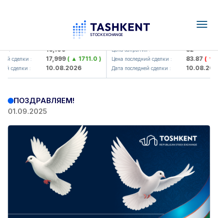
Togg
navig
Olmaliq KMK> AJ)
KFSK (<Kafolat sug'urta kompan
16,100
82
я :
Цена закрытия :
17,999
( ▲ 1711.0 )
83.87
( ▼ 0.
ий сделки :
Цена последний сделки :
10.08.2026
10.08.2026
ей сделки :
Дата последней сделки :
ПОЗДРАВЛЯЕМ!
01.09.2025