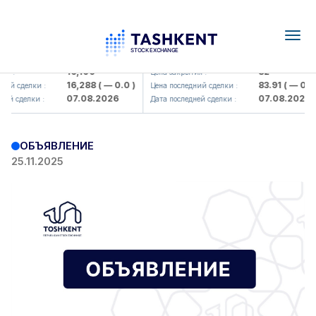
Togg
navig
<Olmaliq KMK> AJ)
KFSK (<Kafolat sug'urta kompaniy
16,100
82
я :
Цена закрытия :
16,288
( — 0.0 )
83.91
( — 0.0 
ний сделки :
Цена последний сделки :
07.08.2026
07.08.2026
ей сделки :
Дата последней сделки :
ОБЪЯВЛЕНИЕ
25.11.2025