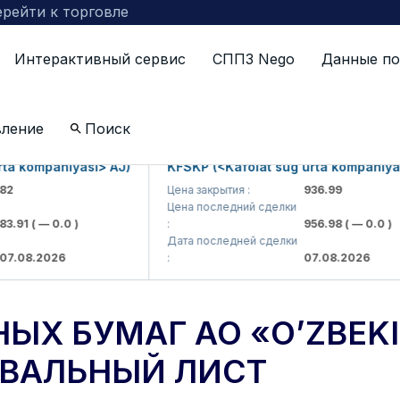
рейти к торговле
Интерактивный сервис
СППЗ Nego
Данные по
ключении ценных бумаг АО «O’ZBEKISTON SHAMPANI»
вление
Поиск
ta kompaniyasi> AJ)
KFSKP (<Kafolat sug'urta kompaniyas
2
Цена закрытия :
936.99
Цена последний сделки
3.91
( — 0.0 )
:
956.98
( — 0.0 )
Дата последней сделки
7.08.2026
:
07.08.2026
ЫХ БУМАГ АО «O’ZBEKI
ВАЛЬНЫЙ ЛИСТ