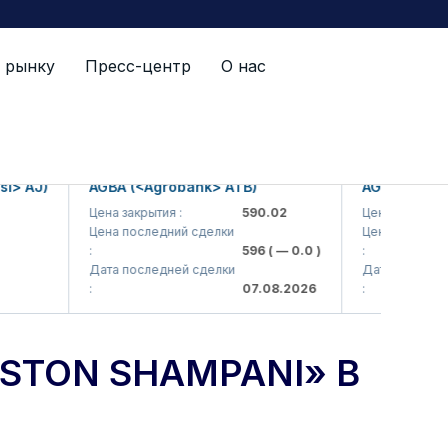
 рынку
Пресс-центр
О нас
 в биржевой котировальный лист
i> AJ)
AGBA (<Agrobank> ATB)
AGBAP (<Agr
Цена закрытия :
590.02
Цена закрытия :
Цена последний сделки
Цена последни
:
596
( — 0.0 )
:
Дата последней сделки
Дата последне
:
07.08.2026
:
STON SHAMPANI» В