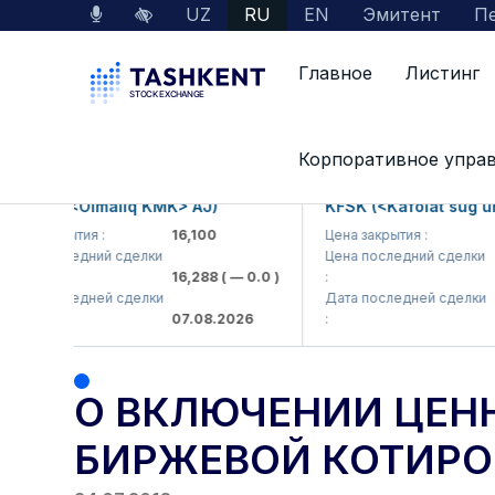
UZ
RU
EN
Эмитент
Пе
Главное
Листинг
Главная
Пресс-центр
Объявления
О в
Корпоративное упра
AGMKP (<Olmaliq KMK> AJ)
KFSK (<Kafolat sug'ur
ена закрытия :
16,100
Цена закрытия :
8
ена последний сделки
Цена последний сделки
16,288
( — 0.0 )
:
8
ата последней сделки
Дата последней сделки
07.08.2026
:
0
О ВКЛЮЧЕНИИ ЦЕНН
БИРЖЕВОЙ КОТИРО