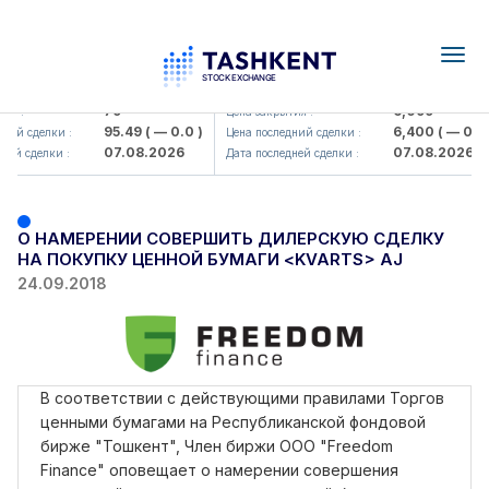
Togg
navig
Hamkorbank> ATB)
UZMK (<O'zmetkombinat> AJ)
79
6,099
ия :
Цена закрытия :
95.49
( — 0.0 )
6,400
( — 0.0 
ний сделки :
Цена последний сделки :
07.08.2026
07.08.2026
ней сделки :
Дата последней сделки :
О НАМЕРЕНИИ СОВЕРШИТЬ ДИЛЕРСКУЮ СДЕЛКУ
НА ПОКУПКУ ЦЕННОЙ БУМАГИ <KVARTS> AJ
24.09.2018
В соответствии с действующими правилами Торгов
ценными бумагами на Республиканской фондовой
бирже "Тошкент", Член биржи ООО "Freedom
Finance" оповещает о намерении совершения