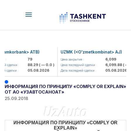
Toggle
navigation
Hamkorbank> ATB)
UZMK (<O'zmetkombinat> AJ)
79
6,099
я :
Цена закрытия :
88.29
( — 0.0 )
6,099.88
( — 0
ий сделки :
Цена последний сделки :
05.08.2026
05.08.2026
ей сделки :
Дата последней сделки :
ИНФОРМАЦИЯ ПО ПРИНЦИПУ «COMPLY OR EXPLAIN»
ОТ АО «УЗАВТОСАНОАТ»
25.09.2018
ИНФОРМАЦИЯ ПО ПРИНЦИПУ «COMPLY OR
EXPLAIN»