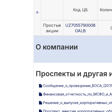
Код ЦБ
Колич
Простые
UZ7055790008
акции
OALB
О компании
Проспекты и другая
Сообщение_о_проведении_ВОСА_(20.11.
Финансовая_отчетность_по_МСФО_и_Ау
Решение_о_выпуске_корпоративных_об
Проспект_эмиссии_корпоративных_обли