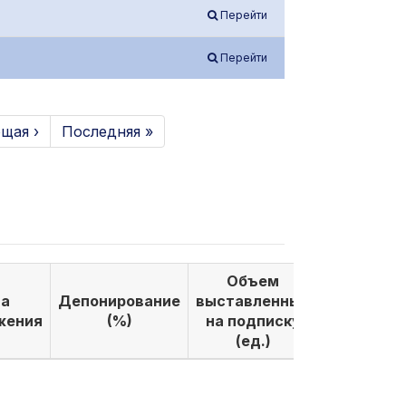
Перейти
Перейти
щая ›
Последняя »
Объем
Объем
а
Депонирование
выставленных
выкуплен
жения
(%)
на подписку
по подпи
(ед.)
(ед.)