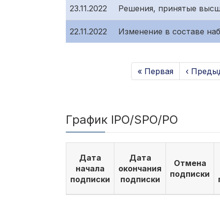
23.11.2022
Решения, принятые высш
22.11.2022
Изменение в составе на
« Первая
‹ Преды
График IPO/SPO/PO
Дата
Дата
Отмена
начала
окончания
подписки
подписки
подписки