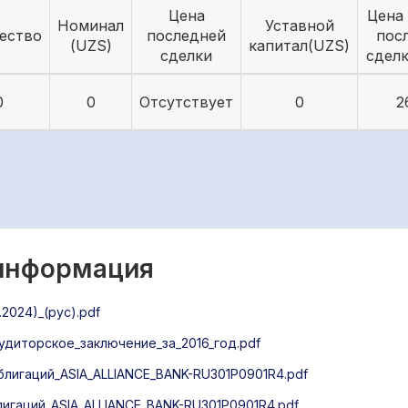
Цена
Цена 
Номинал
Уставной
ество
последней
пос
(UZS)
капитал(UZS)
сделки
сделк
0
0
Отсутствует
0
2
 информация
2024)_(рус).pdf
диторское_заключение_за_2016_год.pdf
лигаций_ASIA_ALLIANCE_BANK-RU301P0901R4.pdf
гаций_ASIA_ALLIANCE_BANK-RU301P0901R4.pdf