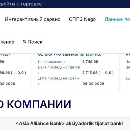
рейти к торговле
Интерактивный сервис
СППЗ Nego
Данные по
вление
Поиск
J)
UZMKP (<O'zmetkombinat> AJ)
KVTS 
Цена закрытия :
3,748.99
Цена з
Цена последний сделки
Цена 
96
( — 0.0 )
:
3,715.99
( — 0.0 )
:
Дата последней сделки
Дата 
2026
:
06.08.2026
:
О КОМПАНИИ
<Asia Alliance Bank> aksiyadorlik tijorat banki