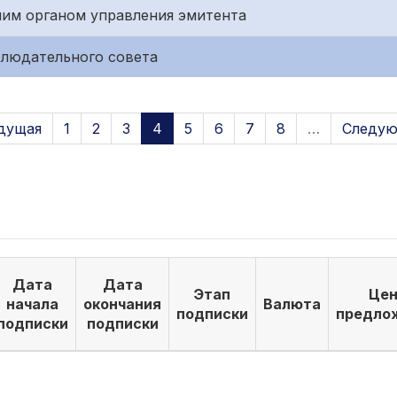
им органом управления эмитента
блюдательного совета
дущая
1
2
3
4
5
6
7
8
…
Следую
Дата
Дата
Этап
Цен
начала
окончания
Валюта
подписки
предло
подписки
подписки