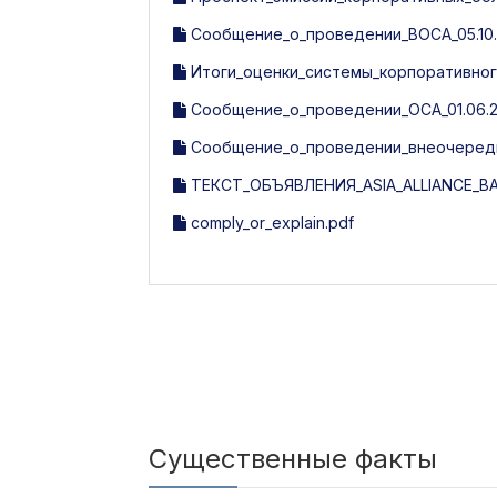
Сообщение_о_проведении_ВОСА_05.10.
Итоги_оценки_системы_корпоративного
Сообщение_о_проведении_ОСА_01.06.2
Сообщение_о_проведении_внеочередн
ТЕКСТ_ОБЪЯВЛЕНИЯ_ASIA_ALLIANCE_BAN
comply_or_explain.pdf
Существенные факты