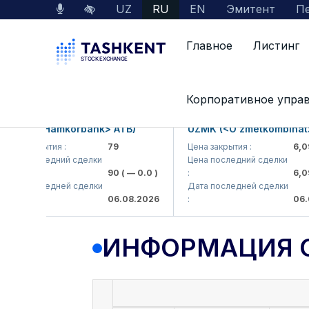
UZ
RU
EN
Эмитент
Пе
Главное
Листинг
Данные по рынку
Информация о компании
Корпоративное упра
KB (<Hamkorbank> ATB)
UZMK (<O'zmetkombinat> A
а закрытия :
79
Цена закрытия :
6,099
а последний сделки
Цена последний сделки
90
( — 0.0 )
:
6,099.
а последней сделки
Дата последней сделки
06.08.2026
:
06.08.
ИНФОРМАЦИЯ 