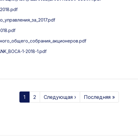
2018.pdf
_управления_за_2017.pdf
018.pdf
ого_общего_собрания_акционеров.pdf
K_ВОСА-1-2018-1.pdf
1
2
Следующая ›
Последняя »