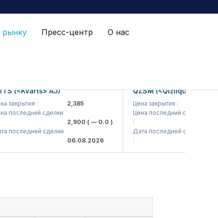
 рынку
Пресс-центр
О нас
(<Kvarts> AJ)
QZSM (<Qizilqumsement> A
акрытия :
2,385
Цена закрытия :
1,208
последний сделки
Цена последний сделки
2,900
( — 0.0 )
:
1,200
(
последней сделки
Дата последней сделки
06.08.2026
:
06.08.