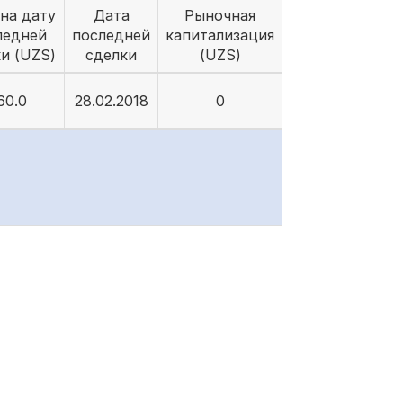
на дату
Дата
Рыночная
ледней
последней
капитализация
и (UZS)
сделки
(UZS)
60.0
28.02.2018
0