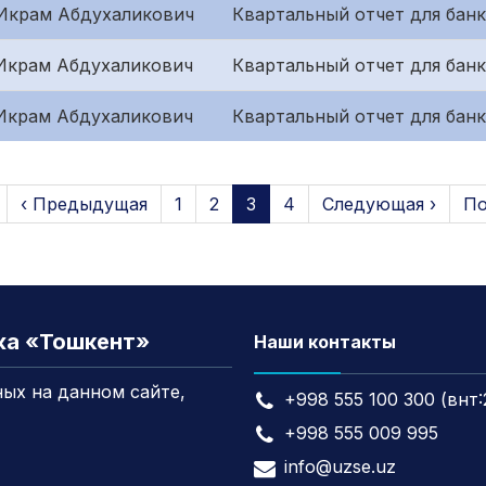
Икрам Абдухаликович
Квартальный отчет для банк
Икрам Абдухаликович
Квартальный отчет для банк
Икрам Абдухаликович
Квартальный отчет для банк
‹ Предыдущая
1
2
3
4
Следующая ›
По
жа «Тошкент»
Наши контакты
ых на данном сайте,
+998 555 100 300 (внт:
+998 555 009 995
info@uzse.uz