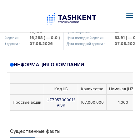
Togg
navig
<Olmaliq KMK> AJ)
KFSK (<Kafolat sug'urta kompani
16,100
82
ия :
Цена закрытия :
16,288
( — 0.0 )
83.91
( — 0.0 
ний сделки :
Цена последний сделки :
07.08.2026
07.08.2026
ней сделки :
Дата последней сделки :
ИНФОРМАЦИЯ О КОМПАНИИ
Код ЦБ
Количество
Номинал (UZS)
UZ7057300012
Простые акции
107,000,000
1,000
AISK
Существенные факты