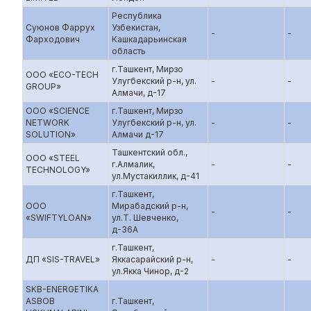
Республика
Суюнов Фаррух
Узбекистан,
-
-
Фарходович
Кашкадарьинская
область
г.Ташкент, Мирзо
ООО «ECO-TECH
Улугбекский р-н, ул.
-
-
GROUP»
Алмачи, д-17
ООО «SCIENCE
г.Ташкент, Мирзо
NETWORK
Улугбекский р-н, ул.
-
-
SOLUTION»
Алмачи д-17
Ташкентский обл.,
ООО «STEEL
г.Алмалик,
-
-
TECHNOLOGY»
ул.Мустакиллик, д-41
г.Ташкент,
ООО
Мирабадский р-н,
-
-
«SWIFTYLOAN»
ул.Т. Шевченко,
д-36А
г.Ташкент,
ДП «SIS-TRAVEL»
Яккасарайский р-н,
-
-
ул.Якка Чинор, д-2
SKB-ENERGETIKA
ASBOB
г.Ташкент,