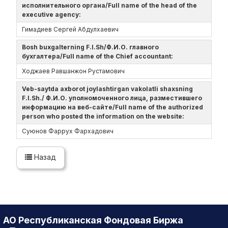
исполнительного органа/Full name of the head of the
executive agency:
Гимадиев Сергей Абдулхаевич
Bosh buxgalterning F.I.Sh/Ф.И.О. главного
бухгалтера/Full name of the Chief accountant:
Ходжаев Равшанжон Рустамович
Veb-saytda axborot joylashtirgan vakolatli shaxsning
F.I.Sh./ Ф.И.О. уполномоченного лица, разместившего
информацию на веб-сайте/Full name of the authorized
person who posted the information on the website:
Суюнов Фаррух Фархадович
Назад
АО Республиканская Фондовая Биржа