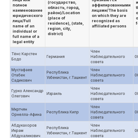
(государство,
и
полное
аффилированными
область, город,
t
наименование
лицами/The basis
район)/Location
юридического
on which they are
(place of
o
лица/Full
recognized as
residence), (state,
f
name of an
affiliated persons
region, city,
individual or
district)
full name of a
legal entity
Член
Тёнс Карстен
Германия
Наблюдательного
0
Бодо
совета
Мустафаев
Член
Республика
Отабек
Наблюдательного
0
Узбекистан, г.Ташкент
Садикович
совета
Член
Гурко Александр
Израиль
Наблюдательного
0
Олегович
совета
Член
Мкртчян
Республика Кипр
Наблюдательного
0
Орнелла-Афина
совета
Абдукахоров
Член
Республика
Икрам
Наблюдательного
0
Узбекистан, г.Ташкент
Абдухаликович
совета