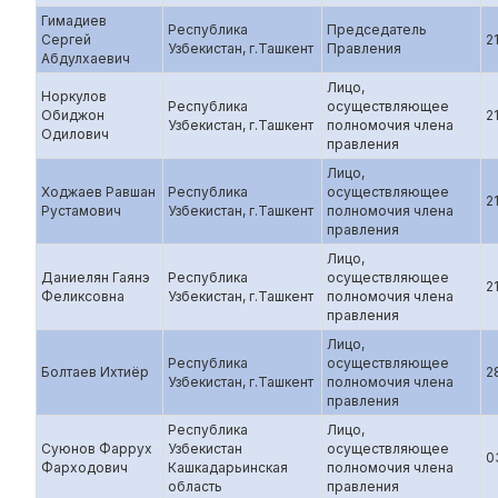
Гимадиев
Республика
Председатель
Сергей
2
Узбекистан, г.Ташкент
Правления
Абдулхаевич
Лицо,
Норкулов
Республика
осуществляющее
Обиджон
2
Узбекистан, г.Ташкент
полномочия члена
Одилович
правления
Лицо,
Ходжаев Равшан
Республика
осуществляющее
2
Рустамович
Узбекистан, г.Ташкент
полномочия члена
правления
Лицо,
Даниелян Гаянэ
Республика
осуществляющее
2
Феликсовна
Узбекистан, г.Ташкент
полномочия члена
правления
Лицо,
Республика
осуществляющее
Болтаев Ихтиёр
2
Узбекистан, г.Ташкент
полномочия члена
правления
Республика
Лицо,
Суюнов Фаррух
Узбекистан
осуществляющее
0
Фарходович
Кашкадарьинская
полномочия члена
область
правления