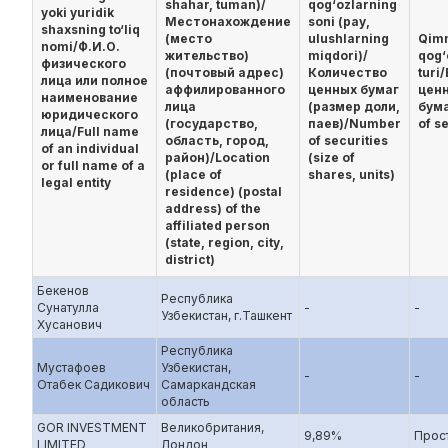
shahar, tuman)/
qog‘ozlarning
yoki yuridik
Местонахождение
soni (pay,
shaxsning to‘liq
(место
ulushlarning
Qimm
nomi/Ф.И.О.
жительство)
miqdori)/
qog‘
физического
(почтовый адрес)
Количество
turi
лица или полное
аффилированного
ценных бумаг
цен
наименование
лица
(размер доли,
бума
юридического
(государство,
паев)/Number
of s
лица/Full name
область, город,
of securities
of an individual
район)/Location
(size of
or full name of a
(place of
shares, units)
legal entity
residence) (postal
address) of the
affiliated person
(state, region, city,
district)
Бекенов
Республика
Сунатулла
-
-
Узбекистан, г.Ташкент
Хусанович
Республика
Мустафоев
Узбекистан,
-
-
Отабек Садикович
Самаркандская
область
GOR INVESTMENT
Великобритания,
9,89%
Прос
LIMITED
Лондон