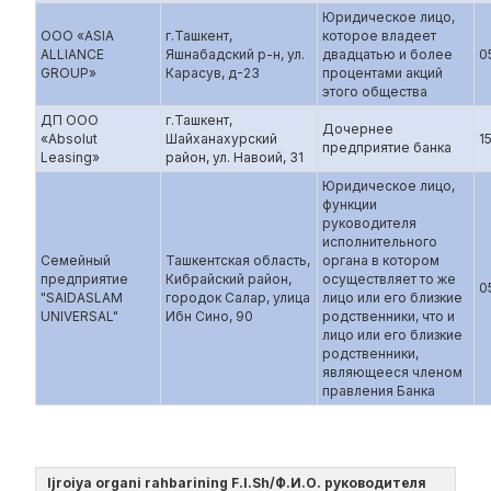
Юридическое лицо,
ООО «ASIA
г.Ташкент,
которое владеет
ALLIANCE
Яшнабадский р-н, ул.
двадцатью и более
0
GROUP»
Карасув, д-23
процентами акций
этого общества
ДП ООО
г.Ташкент,
Дочернее
«Absolut
Шайханахурский
1
предприятие банка
Leasing»
район, ул. Навоий, 31
Юридическое лицо,
функции
руководителя
исполнительного
Семейный
Ташкентская область,
органа в котором
предприятие
Кибрайский район,
осуществляет то же
0
"SAIDASLAM
городок Салар, улица
лицо или его близкие
UNIVERSAL"
Ибн Сино, 90
родственники, что и
лицо или его близкие
родственники,
являющееся членом
правления Банка
Ijroiya organi rahbarining F.I.Sh/Ф.И.О. руководителя