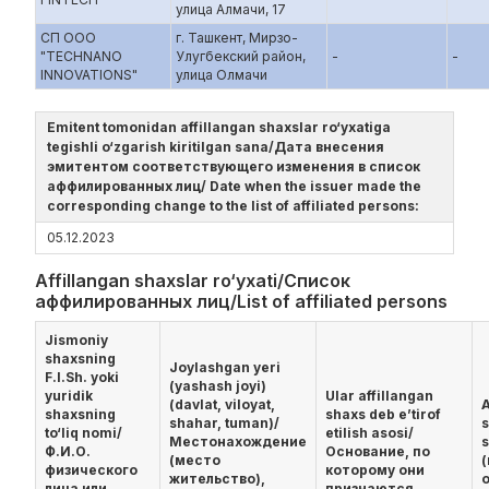
улица Алмачи, 17
СП ООО
г. Ташкент, Мирзо-
"TECHNANO
Улугбекский район,
-
-
INNOVATIONS"
улица Олмачи
Emitent tomonidan affillangan shaxslar ro‘yxatiga
tegishli o‘zgarish kiritilgan sana/Дата внесения
эмитентом соответствующего изменения в список
аффилированных лиц/ Date when the issuer made the
corresponding change to the list of affiliated persons:
05.12.2023
Affillangan shaxslar ro‘yxati/Список
аффилированных лиц/List of affiliated persons
Jismoniy
shaxsning
Joylashgan yeri
F.I.Sh. yoki
(yashash joyi)
yuridik
Ular affillangan
(davlat, viloyat,
A
shaxsning
shaxs deb e’tirof
shahar, tuman)/
s
to‘liq nomi/
etilish asosi/
Местонахождение
Ф.И.О.
Основание, по
(место
физического
которому они
жительство),
лица или
признаются