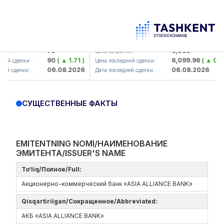
mkorbank> ATB)
UZMK (<O'zmetkombinat> AJ)
79
6,099
:
Цена закрытия :
90
( ▲ 1.71 )
6,099.96
( ▲ 0.08 )
 сделки :
Цена последний сделки :
06.08.2026
06.08.2026
 сделки :
Дата последней сделки :
СУЩЕСТВЕННЫЕ ФАКТЫ
EMITENTNING NOMI/НАИМЕНОВАНИЕ
ЭМИТЕНТА/ISSUER'S NAME
To‘liq/Полное/Full:
Акционерно-коммерческий банк «ASIA ALLIANCE BANK»
Qisqartirilgan/Сокращенное/Abbreviated:
АКБ «ASIA ALLIANCE BANK»