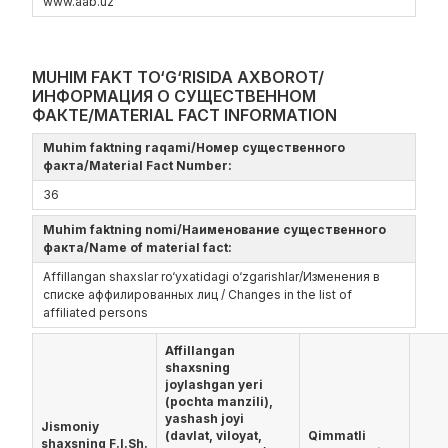
www.aаb.uz
MUHIM FAKT TO‘G‘RISIDA AXBOROT/
ИНФОРМАЦИЯ О СУЩЕСТВЕННОМ
ФАКТЕ/MATERIAL FACT INFORMATION
Muhim faktning raqami/Номер существенного
факта/Material Fact Number:
36
Muhim faktning nomi/Наименование существенного
факта/Name of material fact:
Affillangan shaxslar ro‘yxatidagi o‘zgarishlar/Изменения в
списке аффилированных лиц / Changes in the list of
affiliated persons
Affillangan
shaxsning
joylashgan yeri
(pochta manzili),
yashash joyi
Jismoniy
(davlat, viloyat,
Qimmatli
shaxsning F.I.Sh.