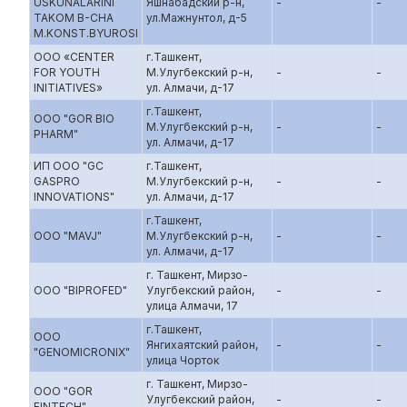
USKUNALARINI
Яшнабадский р-н,
-
-
TAKOM B-CHA
ул.Мажнунтол, д-5
M.KONST.BYUROSI
ООО «CENTER
г.Ташкент,
FOR YOUTH
М.Улугбекский р-н,
-
-
INITIATIVES»
ул. Алмачи, д-17
г.Ташкент,
ООО "GOR BIO
М.Улугбекский р-н,
-
-
PHARM"
ул. Алмачи, д-17
ИП ООО "GC
г.Ташкент,
GASPRO
М.Улугбекский р-н,
-
-
INNOVATIONS"
ул. Алмачи, д-17
г.Ташкент,
ООО "MAVJ"
М.Улугбекский р-н,
-
-
ул. Алмачи, д-17
г. Ташкент, Мирзо-
ООО "BIPROFED"
Улугбекский район,
-
-
улица Алмачи, 17
г.Ташкент,
ООО
Янгихаятский район,
-
-
"GENOMICRONIX"
улица Чорток
г. Ташкент, Мирзо-
ООО "GOR
Улугбекский район,
-
-
FINTECH"