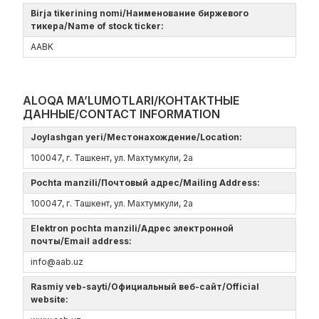
Birja tikerining nomi/Наименование биржевого
тикера/Name of stock ticker:
AABK
ALOQA MA’LUMOTLARI/КОНТАКТНЫЕ
ДАННЫЕ/CONTACT INFORMATION
Joylashgan yeri/Местонахождение/Location:
100047, г. Ташкент, ул. Махтумкули, 2а
Pochta manzili/Почтовый адрес/Mailing Address:
100047, г. Ташкент, ул. Махтумкули, 2а
Elektron pochta manzili/Адрес электронной
почты/Email address:
info@aab.uz
Rasmiy veb-sayti/Официальный веб-сайт/Official
website: