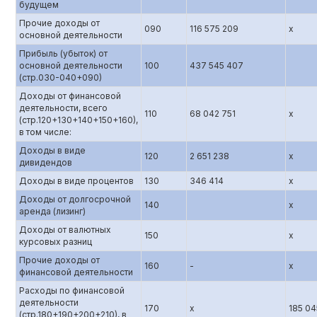
будущем
Прочие доходы от
090
116 575 209
х
основной деятельности
Прибыль (убыток) от
основной деятельности
100
437 545 407
(стр.0З0-040+090)
Доходы от финансовой
деятельности, всего
110
68 042 751
х
(стр.120+130+140+150+160),
в том числе:
Доходы в виде
120
2 651 238
х
дивидендов
Доходы в виде процентов
130
346 414
х
Доходы от долгосрочной
140
х
аренда (лизинг)
Доходы от валютных
150
х
курсовых разниц
Прочие доходы от
160
-
х
финансовой деятельности
Расходы по финансовой
деятельности
170
х
185 04
(стр.180+190+200+210), в