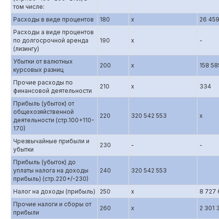
том числе:
Расходы в виде процентов
180
х
26 459
Расходы а виде процентов
по долгосрочной аренда
190
х
-
(лизингу)
Убытки от валютных
200
х
158 58
курсовых разниц
Прочие расходы по
210
х
334
финансовой деятельности
Прибыль (убыток) от
общехозяйственной
220
320 542 553
х
деятельности (стр.100+110-
170)
Чрезвычайные прибыли и
230
-
-
убытки
Прибыль (убыток) до
уплаты налога на доходы
240
320 542 553
прибыль) (стр.220+/-230)
Налог на доходы (прибыль)
250
х
8 727
Прочие налоги и сборы от
260
х
2 301 
прибыли