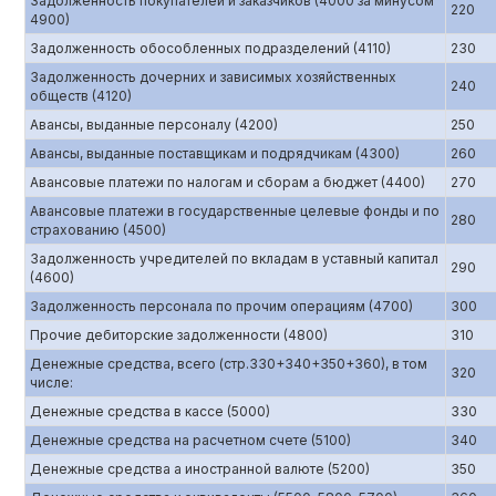
Задолженность покупателей и заказчиков (4000 за минусом
220
4900)
Задолженность обособленных подразделений (4110)
230
Задолженность дочерних и зависимых хозяйственных
240
обществ (4120)
Авансы, выданные персоналу (4200)
250
Авансы, выданные поставщикам и подрядчикам (4300)
260
Авансовые платежи по налогам и сборам а бюджет (4400)
270
Авансовые платежи в государственные целевые фонды и по
280
страхованию (4500)
Задолженность учредителей по вкладам в уставный капитал
290
(4600)
Задолженность персонала по прочим операциям (4700)
300
Прочие дебиторские задолженности (4800)
310
Денежные средства, всего (стр.330+340+350+360), в том
320
числе:
Денежные средства в кассе (5000)
330
Денежные средства на расчетном счете (5100)
340
Денежные средства а иностранной валюте (5200)
350