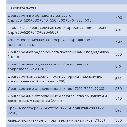
II. Обязательства
Долгосрочные обязательства, всего
490
(стр.500+520+530+540+550+560+570+580+590)
в том числе: долгосрочная кредиторская задолженность
491
(стр.500+520+540+580+590)
Из нее просроченная долгосрочная кредиторская
492
задолженность
Долгосрочная эадолженость поставщикам и подрядчикам
500
(7000)
Долгосрочная задолженность обособленным
510
подразделениям (7110)
Долгосрочная задолженность дочерним и зависимые,
520
хозяйственным обществам (7120)
Долгосрочные отсроченные доходы (7210, 7220, 7230)
530
Долгосрочные отсроченные обязательства по налогам и
540
обязательным платежам (7240)
Прочие долгосрочные отсроченные обязательства (7250,
550
7290)
Авансы, полученные от покупателей и заказчиков (7300)
560