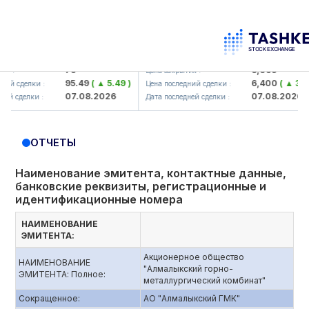
korbank> ATB)
UZMK (<O'zmetkombinat> AJ)
79
6,099
Цена закрытия :
95.49
( ▲ 5.49 )
6,400
( ▲ 300.04
сделки :
Цена последний сделки :
07.08.2026
07.08.2026
сделки :
Дата последней сделки :
ОТЧЕТЫ
Наименование эмитента, контактные данные,
банковские реквизиты, регистрационные и
идентификационные номера
НАИМЕНОВАНИЕ
ЭМИТЕНТА:
Акционерное общество
НАИМЕНОВАНИЕ
"Алмалыкский горно-
ЭМИТЕНТА: Полное:
металлургический комбинат"
Сокращенное:
АО "Алмалыкский ГМК"