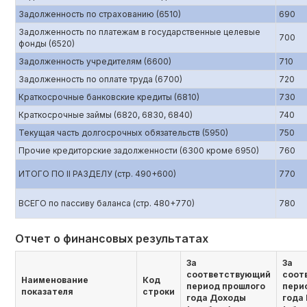
Задолженность по страхованию (6510)
690
Задолженность по платежам в государственные целевые
700
фонды (6520)
Задолженность учредителям (6600)
710
Задолженность по оплате труда (6700)
720
Краткосрочные банковские кредиты (6810)
730
Краткосрочные займы (6820, 6830, 6840)
740
Текущая часть долгосрочных обязательств (5950)
750
Прочие кредиторские задолженности (6300 кроме 6950)
760
ИТОГО ПО II РАЗДЕЛУ (стр. 490+600)
770
ВСЕГО по пассиву баланса (стр. 480+770)
780
Отчет о финансовых результатах
За
За
соответствующий
соот
Наименование
Код
период прошлого
пери
показателя
строки
года Доходы
года