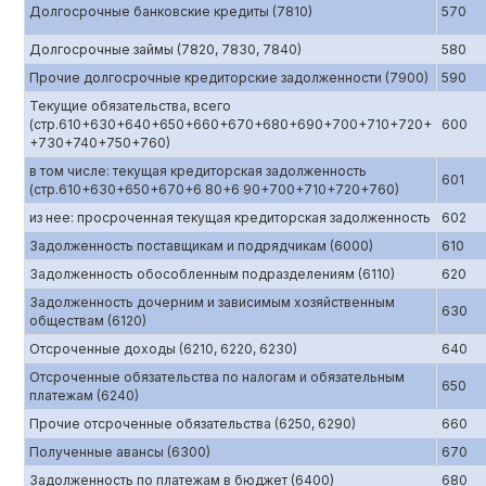
Долгосрочные банковские кредиты (7810)
570
Долгосрочные займы (7820, 7830, 7840)
580
Прочие долгосрочные кредиторские задолженности (7900)
590
Текущие обязательства, всего
(стр.610+630+640+650+660+670+680+690+700+710+720+
600
+730+740+750+760)
в том числе: текущая кредиторская задолженность
601
(стр.610+630+650+670+6 80+6 90+700+710+720+760)
из нее: просроченная текущая кредиторская задолженность
602
Задолженность поставщикам и подрядчикам (6000)
610
Задолженность обособленным подразделениям (6110)
620
Задолженность дочерним и зависимым хозяйственным
630
обществам (6120)
Отсроченные доходы (6210, 6220, 6230)
640
Отсроченные обязательства по налогам и обязательным
650
платежам (6240)
Прочие отсроченные обязательства (6250, 6290)
660
Полученные авансы (6300)
670
Задолженность по платежам в бюджет (6400)
680