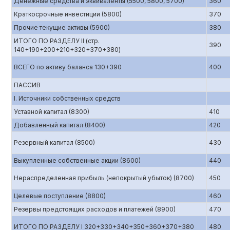
Денежные средства и эквиваленты (5500, 5800, 5700)
360
Краткосрочные инвестиции (5800)
370
Прочие текущие активы (5900)
380
ИТОГО ПО РАЗДЕЛУ II (стр.
390
140+190+200+210+320+370+380)
ВСЕГО по активу баланса 130+390
400
ПАССИВ
I. Источники собственных средств
Уставной капитал (8300)
410
Добавленный капитал (8400)
420
Резервный капитал (8500)
430
Выкупленные собственные акции (8600)
440
Нераспределенная прибыль (непокрытый убыток) (8700)
450
Целевые поступление (8800)
460
Резервы предстоящих расходов и платежей (8900)
470
ИТОГО ПО РАЗДЕЛУ I 320+330+340+350+360+370+380
480