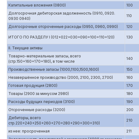
Капитальные вложения (0800)
100
Долгосрочная дебиторская задолженность (0910, 0920.
110
0930 0940)
Долгосрочные отсроченные расходы (0950, 0960, 0990)
120
ИТОГО ПО РАЗДЕЛУ I (012+022+030+090+100+110+120)
130
II. Текущие активы
Товарно-материальные запасы, всего
140
(стр.150+160+170+180), в том числе
Производственные запасы (1000,1100,1500,1600)
150
Незавершённое производство (2000, 2100, 2300, 2700)
160
Готовая продукция (2800)
170
Товары (2900 за минусом 2980)
180
Расходы будущих периодов (3100)
190
Отсроченные расходы (3200)
200
Дебиторы, всего
210
стр.220+240+250+260+270+280+290+300+310)
из нее: просроченная
211