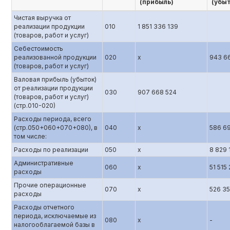
(прибыль)
(убы
Чистая выручка от
реализации продукции
010
1 851 336 139
(товаров, работ и услуг)
Себестоимость
реализованной продукции
020
х
943 6
(товаров, работ и услуг)
Валовая прибыль (убыток)
от реализации продукции
030
907 668 524
(товаров, работ и услуг)
(стр.010-020)
Расходы периода, всего
(стр.050+060+070+080), в
040
х
586 6
том числе:
Расходы по реализации
050
х
8 829 
Административные
060
х
51 515 
расходы
Прочие операционные
070
х
526 3
расходы
Расходы отчетного
периода, исключаемые из
080
х
-
налогооблагаемой базы в