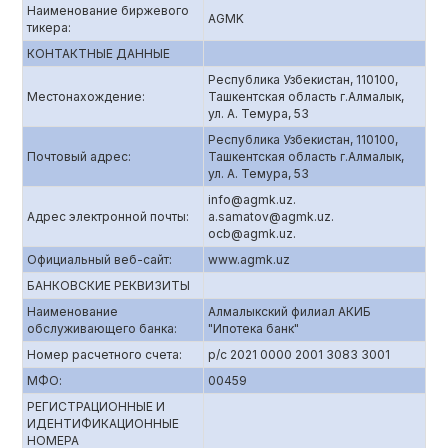
Наименование биржевого
AGMK
тикера:
КОНТАКТНЫЕ ДАННЫЕ
Республика Узбекистан, 110100,
Местонахождение:
Ташкентская область г.Алмалык,
ул. А. Темура, 53
Республика Узбекистан, 110100,
Почтовый адрес:
Ташкентская область г.Алмалык,
ул. А. Темура, 53
info@agmk.uz.
Адрес электронной почты:
a.samatov@agmk.uz.
ocb@agmk.uz.
Официальный веб-сайт:
www.agmk.uz
БАНКОВСКИЕ РЕКВИЗИТЫ
Наименование
Алмалыкский филиал АКИБ
обслуживающего банка:
"Ипотека банк"
Номер расчетного счета:
р/с 2021 0000 2001 3083 3001
МФО:
00459
РЕГИСТРАЦИОННЫЕ И
ИДЕНТИФИКАЦИОННЫЕ
НОМЕРА