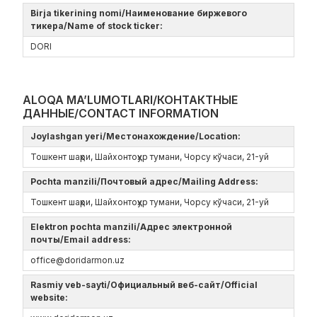
Birja tikerining nomi/Наименование биржевого
тикера/Name of stock ticker:
DORI
ALOQA MA’LUMOTLARI/КОНТАКТНЫЕ
ДАННЫЕ/CONTACT INFORMATION
Joylashgan yeri/Местонахождение/Location:
Тошкент шаҳри, Шайхонтоҳур тумани, Чорсу кўчаси, 21-уй
Pochta manzili/Почтовый адрес/Mailing Address:
Тошкент шаҳри, Шайхонтоҳур тумани, Чорсу кўчаси, 21-уй
Elektron pochta manzili/Адрес электронной
почты/Email address:
office@doridarmon.uz
Rasmiy veb-sayti/Официальный веб-сайт/Official
website: