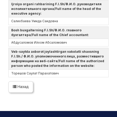
Ijroiya organi rahbarining F.I.Sh/Ф.И.О. руководителя
исполнительного органа/Full name of the head of the
executive agency:
Салихбаева Умида Саидовна
Bosh buxgalterning F.I.Sh/Ф.И.О. главного
бухгалтера/Full name of the Chief accountant:
Абдусаломов Илхом Абсаломович
Veb-saytda axborot joylashtirgan vakolatli shaxsning
F.I.Sh./ Ф.И.О. уполномоченного лица, разместившего
информацию на веб-сайте/Full name of the authorized
person who posted the information on the website:
Торешов Саулат Парахатович
Назад