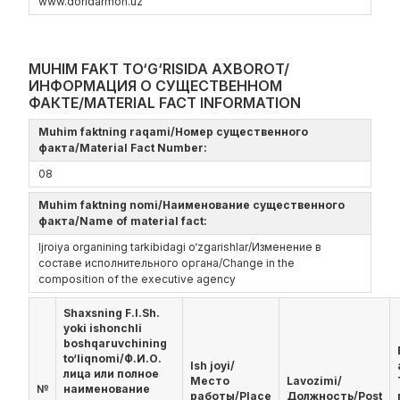
www.doridarmon.uz
MUHIM FAKT TO‘G‘RISIDA AXBOROT/
ИНФОРМАЦИЯ О СУЩЕСТВЕННОМ
ФАКТЕ/MATERIAL FACT INFORMATION
Muhim faktning raqami/Номер существенного
факта/Material Fact Number:
08
Muhim faktning nomi/Наименование существенного
факта/Name of material fact:
Ijroiya organining tarkibidagi o‘zgarishlar/Изменение в
составе исполнительного органа/Change in the
composition of the executive agency
Shaxsning F.I.Sh.
yoki ishonchli
boshqaruvchining
to‘liqnomi/Ф.И.О.
Ish joyi/
лица или полное
Место
Lavozimi/
№
наименование
работы/Place
Должность/Post