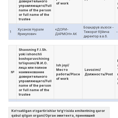
доверительного
of work
управляющего/Full
name of the person
or full name of the
trustee
Бошқарув аъзоси -
Хусанов Нурали
«ДОРИ-
1
Тижорат бўйича
-
Ярикулович
ДАРМОН» АК
директор в.в.б.
Shaxsning F.I.Sh.
yoki ishonchli
boshqaruvchining
to‘liqnomi/Ф.И.О.
Ish joyi/
лица или полное
Место
Lavozimi/
№
наименование
работы/Place
Должность/Post
доверительного
of work
управляющего/Full
name of the person
or full name of the
trustee
Ko‘rsatilgan o‘zgartirishlar to‘g‘risida emitentning qaror
qabul qilgan organi/Орган эмитента, принявший