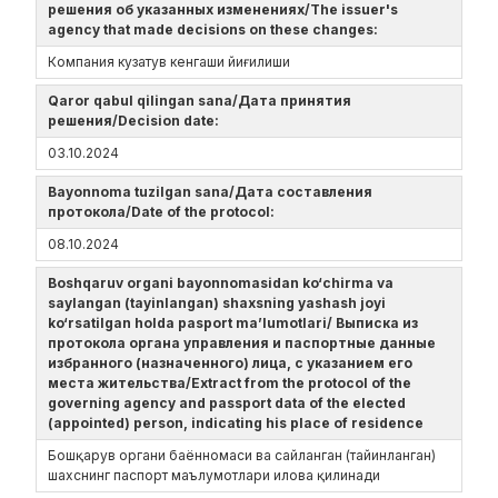
решения об указанных изменениях/The issuer's
agency that made decisions on these changes:
Компания кузатув кенгаши йиғилиши
Qaror qabul qilingan sana/Дата принятия
решения/Decision date:
03.10.2024
Bayonnoma tuzilgan sana/Дата составления
протокола/Date of the protocol:
08.10.2024
Boshqaruv organi bayonnomasidan ko‘chirma va
saylangan (tayinlangan) shaxsning yashash joyi
ko‘rsatilgan holda pasport ma’lumotlari/ Выписка из
протокола органа управления и паспортные данные
избранного (назначенного) лица, с указанием его
места жительства/Extract from the protocol of the
governing agency and passport data of the elected
(appointed) person, indicating his place of residence
Бошқарув органи баённомаси ва сайланган (тайинланган)
шахснинг паспорт маълумотлари илова қилинади