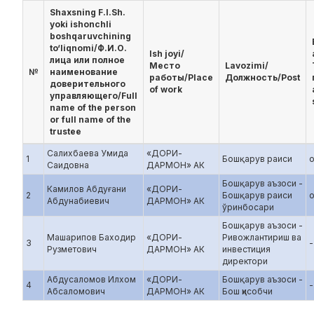
Shaxsning F.I.Sh.
yoki ishonchli
boshqaruvchining
to‘liqnomi/Ф.И.О.
Ish joyi/
лица или полное
Место
Lavozimi/
№
наименование
работы/Place
Должность/Post
доверительного
of work
управляющего/Full
name of the person
or full name of the
trustee
Салихбаева Умида
«ДОРИ-
1
Бошқарув раиси
о
Саидовна
ДАРМОН» АК
Бошқарув аъзоси -
Камилов Абдуғани
«ДОРИ-
2
Бошқарув раиси
о
Абдунабиевич
ДАРМОН» АК
ўринбосари
Бошқарув аъзоси -
Машарипов Баходир
«ДОРИ-
Ривожлантириш ва
3
-
Рузметович
ДАРМОН» АК
инвестиция
директори
Абдусаломов Илхом
«ДОРИ-
Бошқарув аъзоси -
4
-
Абсаломович
ДАРМОН» АК
Бош ҳисобчи