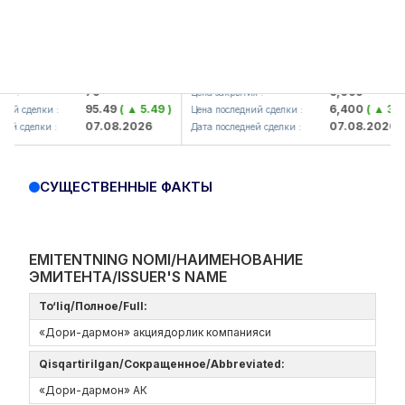
mkorbank> ATB)
UZMK (<O'zmetkombinat> AJ)
79
6,099
:
Цена закрытия :
95.49
( ▲ 5.49 )
6,400
( ▲ 300.0
 сделки :
Цена последний сделки :
07.08.2026
07.08.2026
 сделки :
Дата последней сделки :
СУЩЕСТВЕННЫЕ ФАКТЫ
EMITENTNING NOMI/НАИМЕНОВАНИЕ
ЭМИТЕНТА/ISSUER'S NAME
To‘liq/Полное/Full:
«Дори-дармон» акциядорлик компанияси
Qisqartirilgan/Сокращенное/Abbreviated:
«Дори-дармон» АК