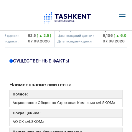
Togg
navig
Hamkorbank> ATB)
UZMK (<O'zmetkombinat> AJ)
79
6,099
я :
Цена закрытия :
92.5
( ▲ 2.5 )
6,106
( ▲ 6.04 )
ий сделки :
Цена последний сделки :
07.08.2026
07.08.2026
ей сделки :
Дата последней сделки :
СУЩЕСТВЕННЫЕ ФАКТЫ
Наименование эмитента
Полное:
Акционерное Общество Страховая Компания «ALSKOM»
Сокращенное:
АО СК «ALSKOM»
Наименование биржевого тикера: *