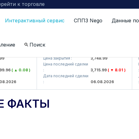
рейти к торговле
Интерактивный сервис
СППЗ Nego
Данные по
вление
Поиск
J)
UZMKP (<O'zmetkombinat> AJ)
KV
Цена закрытия :
3,748.99
Цен
Цена последний сделки
Цен
.96
( ▲ 0.08 )
:
3,715.99
( ▼ 8.01 )
:
Дата последней сделки
Дат
.2026
:
06.08.2026
:
Е ФАКТЫ