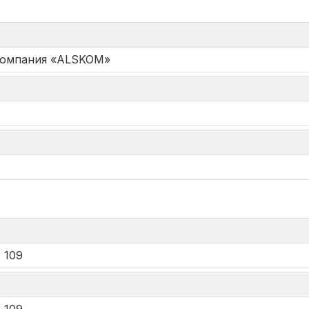
Компания «ALSKOM»
*
 109