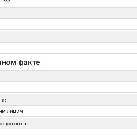
 109
нном факте
та:
ым лицом
онтрагента: