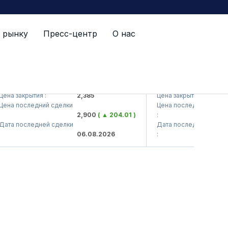
 рынку
Пресс-центр
О нас
TS (<Kvarts> AJ)
QZSM (<Qizilqumseme
а закрытия :
2,385
Цена закрытия :
1
а последний сделки
Цена последний сделки
2,900
( ▲ 204.01 )
:
а последней сделки
Дата последней сделки
06.08.2026
: