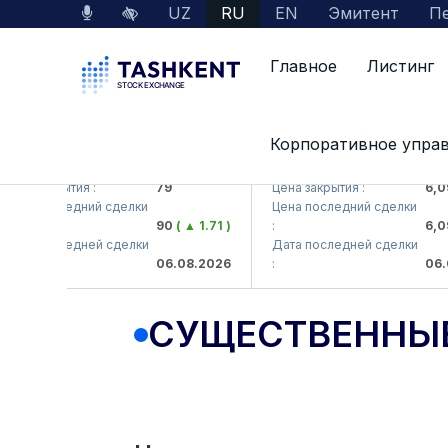
UZ
RU
EN
Эмитент
Пе
Главное
Листинг
Корпоративное упра
KB (<Hamkorbank> ATB)
UZMK (<O'zmetkombinat> A
на закрытия :
79
Цена закрытия :
6,099
на последний сделки
Цена последний сделки
90
( ▲ 1.71 )
:
6,099
та последней сделки
Дата последней сделки
06.08.2026
:
06.08
СУЩЕСТВЕННЫ