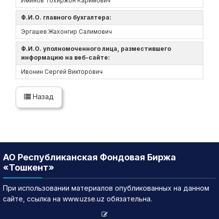
Иминов Тохиржон Каримович
Ф.И.О. главного бухгалтера:
Эргашев Жахонгир Салимович
Ф.И.О. уполномоченного лица, разместившего
информацию на веб-сайте:
Ивонин Сергей Викторович
Назад
АО Республиканская Фондовая Биржа
«Тошкент»
При использовании материалов опубликованных на данном
сайте, ссылка на www.uzse.uz обязательна.