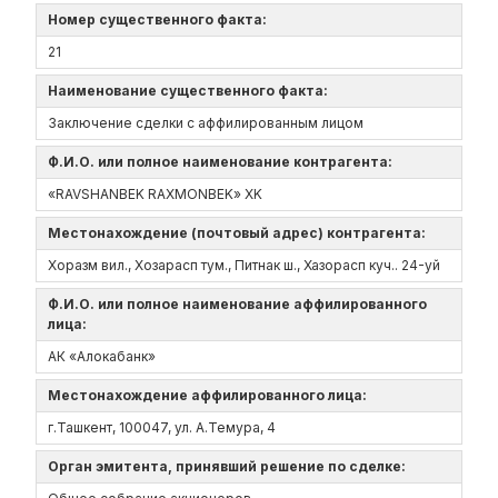
Номер существенного факта:
21
Наименование существенного факта:
Заключение сделки с аффилированным лицом
Ф.И.О. или полное наименование контрагента:
«RAVSHANBEK RAXMONBEK» XK
Местонахождение (почтовый адрес) контрагента:
Хоразм вил., Хозарасп тум., Питнак ш., Хазорасп куч.. 24-уй
Ф.И.О. или полное наименование аффилированного
лица:
АК «Алокабанк»
Местонахождение аффилированного лица:
г.Ташкент, 100047, ул. А.Темура, 4
Орган эмитента, принявший решение по сделке: