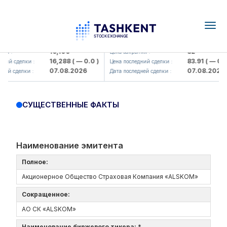
Togg
navig
<Olmaliq KMK> AJ)
KFSK (<Kafolat sug'urta kompani
16,100
82
ия :
Цена закрытия :
16,288
( — 0.0 )
83.91
( — 0.0 
ний сделки :
Цена последний сделки :
07.08.2026
07.08.2026
ней сделки :
Дата последней сделки :
СУЩЕСТВЕННЫЕ ФАКТЫ
Наименование эмитента
Полное:
Акционерное Общество Страховая Компания «ALSKOM»
Сокращенное:
АО СК «ALSKOM»
Наименование биржевого тикера: *