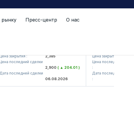
 рынку
Пресс-центр
О нас
TS (<Kvarts> AJ)
QZSM (<Qizilqumseme
а закрытия :
2,385
Цена закрытия :
1
а последний сделки
Цена последний сделки
2,900
( ▲ 204.01 )
:
1
а последней сделки
Дата последней сделки
06.08.2026
:
0