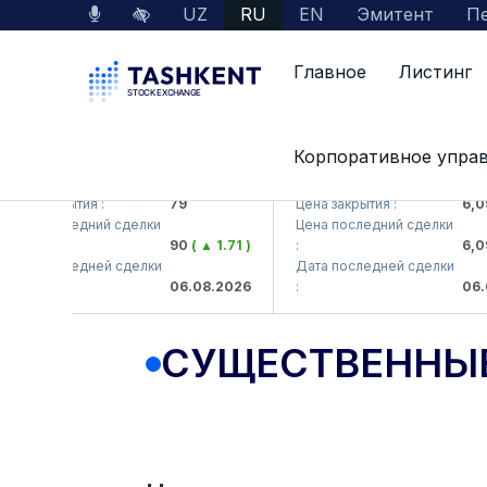
UZ
RU
EN
Эмитент
Пе
Главное
Листинг
Корпоративное упра
KB (<Hamkorbank> ATB)
UZMK (<O'zmetkombinat> A
на закрытия :
79
Цена закрытия :
6,099
на последний сделки
Цена последний сделки
90
( ▲ 1.71 )
:
6,099
та последней сделки
Дата последней сделки
06.08.2026
:
06.08
СУЩЕСТВЕННЫ