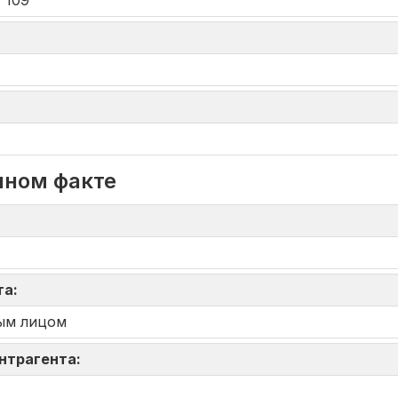
 109
нном факте
та:
ым лицом
онтрагента: