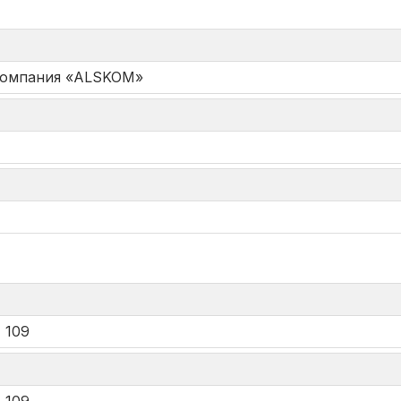
Компания «ALSKOM»
*
 109