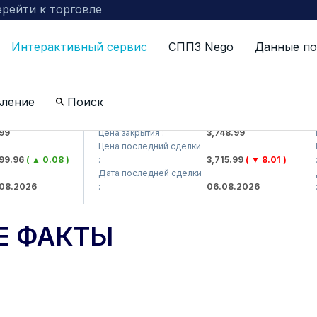
рейти к торговле
Интерактивный сервис
СППЗ Nego
Данные по
вление
Поиск
J)
UZMKP (<O'zmetkombinat> AJ)
KV
Цена закрытия :
3,748.99
Цен
Цена последний сделки
Цен
.96
( ▲ 0.08 )
:
3,715.99
( ▼ 8.01 )
:
Дата последней сделки
Дат
.2026
:
06.08.2026
:
Е ФАКТЫ