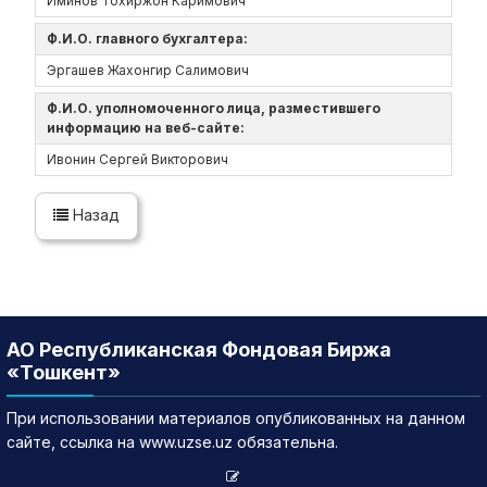
Иминов Тохиржон Каримович
Ф.И.О. главного бухгалтера:
Эргашев Жахонгир Салимович
Ф.И.О. уполномоченного лица, разместившего
информацию на веб-сайте:
Ивонин Сергей Викторович
Назад
АО Республиканская Фондовая Биржа
«Тошкент»
При использовании материалов опубликованных на данном
сайте, ссылка на www.uzse.uz обязательна.