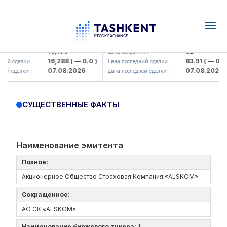
Togg
navig
Olmaliq KMK> AJ)
KFSK (<Kafolat sug'urta kompaniy
16,100
82
я :
Цена закрытия :
16,288
( — 0.0 )
83.91
( — 0.0 )
ий сделки :
Цена последний сделки :
07.08.2026
07.08.2026
ей сделки :
Дата последней сделки :
СУЩЕСТВЕННЫЕ ФАКТЫ
Наименование эмитента
Полное:
Акционерное Общество Страховая Компания «ALSKOM»
Сокращенное:
АО СК «ALSKOM»
Наименование биржевого тикера: *